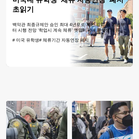
초읽기
백악관 최종규제안 승인 최대 4년으로 제한 강화 올 가을부
터 시행 전망 ‘학업시 계속 체류’ 옛말미국내 유학생‘체류 자
동연장’ 폐지 규정 시행이 초읽기에 들어가면서 유학생이 많
#
미국 유학생
#
체류기간 자동연장 폐지
은 USC와 UCLA 등 LA 지역 대학들에도 큰 영향을 미칠 전
망이다. [박상혁 기자] 미국 내 외국인 유학생과 교환 연수생
들의 체류 자격 관..