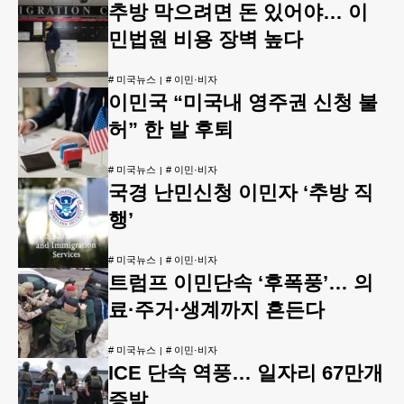
추방 막으려면 돈 있어야… 이
민법원 비용 장벽 높다
#
미국뉴스
#
이민·비자
이민국 “미국내 영주권 신청 불
허” 한 발 후퇴
#
미국뉴스
#
이민·비자
국경 난민신청 이민자 ‘추방 직
행’
#
미국뉴스
#
이민·비자
트럼프 이민단속 ‘후폭풍’… 의
료·주거·생계까지 흔든다
#
미국뉴스
#
이민·비자
ICE 단속 역풍… 일자리 67만개
증발