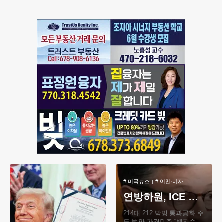
대기자들의 숨통이 트이
#
미국뉴스
#
이민·비자
연방하원, ICE 예산 700억불 승인… 이민단속 강화
214대 212 박빙 통과공화 주
도 법안 가결민주 “백지수표”