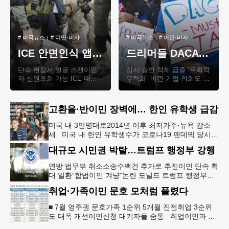
#
미국뉴스
#
이민·비자
#
미국뉴스
#
이민·비자
ICE 안면인식 앱, 로컬 경찰까지 확대
드리머들 DACA 갱신 ‘올스톱’ 논란
단속 현장서 얼굴 스캔이민
심사·승인 적체 급증 “우회적
자 신원조회 가능 ICE 대신
무력화” 비판 기업·의회도 우
검문·체포도 “감시사회 우려”
려 제기 지난 2023년 이민 단
확산 ICE의 안면인식 기술이
체 관계자들이 DACA 프로그
지방 경찰로..
램 지지 시..
고환율·반이민 장벽에… 한인 유학생 급감
미국 내 3만명대로2014년 이후 최저가주·뉴욕 감소
세 미국 내 한인 유학생수가 코로나19 팬데믹 당시보
다도 적은 3만 명대까지 추락한 것으로 나타났다. 연
대규모 시민권 박탈…트럼프 행정부 강행
방 이민세관단속국(I
연방 법무부 취소소송수백건 추가로 추진이민 단속 확
대 일환“합법이민 겨냥”논란 도널드 트럼프 행정부가
귀화 이민자들의 시민권까지 박탈하는 ‘시민권 취소
취업·가족이민 문호 모처럼 풀렸다
(denaturalizatio
■ 7월 영주권 문호가족 1순위 5개월 진전취업 3순위
도 대폭 개선이민신청 대기자들 숨통 취업이민과 가
족이민 영주권 문호가 모처럼 대부분 개선되면서 이민