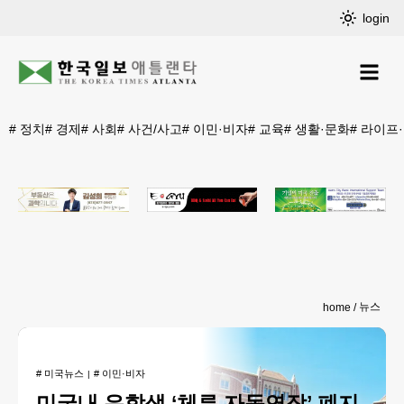
login
#
정치
#
경제
#
사회
#
사건/사고
#
이민·비자
#
교육
#
생활·문화
#
라이프
뉴스
home
#
미국뉴스
#
이민·비자
미국내 유학생 ‘체류 자동연장’ 폐지