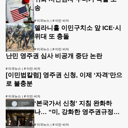
송
#
미국뉴스
#
이민·비자
델라니홀 이민구치소 앞 ICE·시
위대 또 충돌
#
미국뉴스
#
이민·비자
난민 영주권 심사 비공개 중단 논란
#
미국뉴스
#
이민·비자
[이민법칼럼] 영주권 신청, 이제 ‘자격’만으
로 불충분
#
미국뉴스
#
이민·비자
‘본국가서 신청’ 지침 완화하
나… “미, 강화한 영주권규정서
후퇴”
#
미국뉴스
#
이민·비자