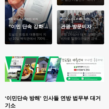
반발 연방 하원이 연방 이민
세관단속국(ICE)과 국경순찰
대(CBP)에 향..
#
미국뉴스
#
이민·비자
#
미국뉴스
#
이민·비자
“이민 단속 강화”… ICE·CBP 700억불 예산안 서명
관광·방문비자 입국자도 휴대폰 뒤진다… 입국 거부·강제추방 잇따라
도널드 트럼프 대통령이 지
공항 2차심사 대폭 강화관광
난 10일 백악관에서 700억
비자로 일했다가셀폰 검색과
달러 규모의 이민 단속 및 국
정서 덜미“한인 입국시 주의
경안보 예산 법안에 서명한
해야” 트럼프 2기 행정부 들
뒤 법안을 들어 보..
어 미국 입국 ..
‘이민단속 방해’ 인사들 연방 법무부 대거
기소