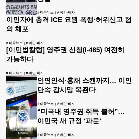
#
미국뉴스
#
이민·비자
이민자에 총격 ICE 요원 폭행·허위신고 혐
의 체포
#
미국뉴스
#
이민·비자
[이민법칼럼] 영주권 신청(I-485) 여전히
가능하다
#
미국뉴스
#
이민·비자
안면인식·홍채 스캔까지… 이민
단속 감시망 옥죈다
#
미국뉴스
#
이민·비자
“미국내 영주권 취득 불허”…
이민국 새 규정 ‘파문’
#
미국뉴스
#
이민·비자