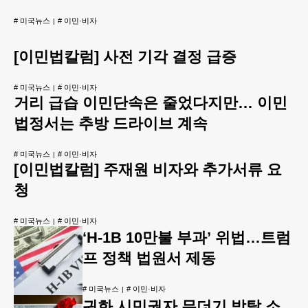
#
미국뉴스
#
이민·비자
[이민법칼럼] 사전 기각 결정 급증
#
미국뉴스
#
이민·비자
거리 급습 이민단속은 줄었다지만… 이민
법정서는 추방 드라이브 계속
#
미국뉴스
#
이민·비자
[이민법칼럼] 주재원 비자와 추가서류 요
청
#
미국뉴스
#
이민·비자
‘H-1B 10만불 부과’ 위법…트럼
프 정책 법원서 제동
#
미국뉴스
#
이민·비자
귀화 시민권자 무더기 박탈 소