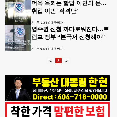
더욱 옥죄는 합법 이민의 문…
취업 이민 ‘직격탄’
#
미국뉴스
#
이민·비자
영주권 신청 까다로워진다…트
럼프 정부 “본국서 신청해야”
#
미국뉴스
#
이민·비자
3