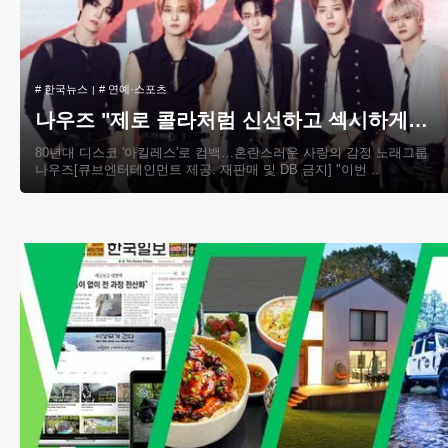
#
한국뉴스
#
연예·스포츠
나우즈 "제로 콜라처럼 신선하고 섹시하게…이 갈고 준비"
80년대 디스코 '아킬레스'로 컴백…혼란스러운 사랑의 감정 노래그룹
나우즈[큐브엔터테인먼트 제공. 재판매 및 DB 금지] "이번 ..