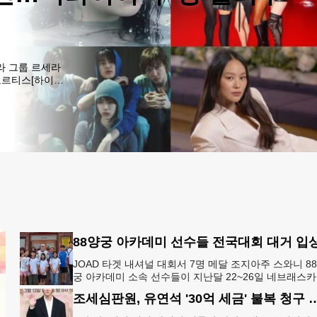
라 그룹 르세라
코르티스[하이브·
, 르세라핌의 허
'영 할리우드 임
88양궁 아카데미 선수들 전국대회 대거 입
JOAD 타겟 내셔널 대회서 7명 메달 조지아주 스와니 8
궁 아카데미 소속 선수들이 지난달 22~26일 네브래스
링컨에서 열린 2026 주니어 올림픽 양궁 디벨롭먼트(JO
조세심판원, 유연석 '30억 세금