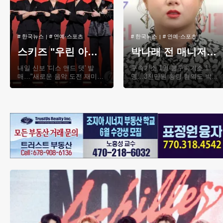
#
한국뉴스
#
연예·스포츠
#
한국뉴스
#
연예·스포츠
스키즈 "우린 아직 배고파…'이것 저것' 다 잘하는 자신감 표현"
박나래 전 매니저 2명 재판행…협박·회삿돈 횡령 혐의
내일 신보 '디스 앤드 댓' 발
구속기소 1명·불구속기소 1
매…"새로운 음악 도전 재미있
명…3천만원 횡령 혐의도 박나
어"BTS '보이콧 선언' 그래미
래[연합뉴스 자료사진] 방송인
물음엔 "수상이 목표인 적 없
박나래(41)씨를 상대로 협박하
어, 음악에..
며 회사 매..