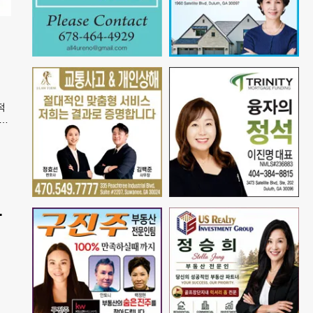
적
디언
제적
단
으
받
,