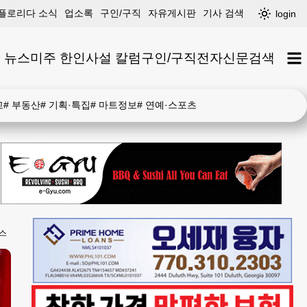
플로리다 소식
업소록
구인/구직
자유게시판
기사 검색
login
 뉴스
미주 한인
사설 칼럼
구인/구직
전자신문
검색
고
#
부동산
#
기획·특집
#
마트정보
#
연예·스포츠
스