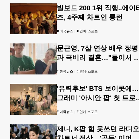
빌보드 200 1위 직행..에이
즈, 4주째 차트인 롱런
#
미국뉴스
#
연예·스포츠
문근영, 7살 연상 배우 정평
과 극비리 결혼…"둘이서 
채워"
#
한국뉴스
#
연예·스포츠
'유력후보' BTS 보이콧에…
그래미 '아시안 팝' 첫 트로
향배는
#
미국뉴스
#
연예·스포츠
제니, K팝 힘 못쓰던 라디
차트서 정상…'골든' 이어 