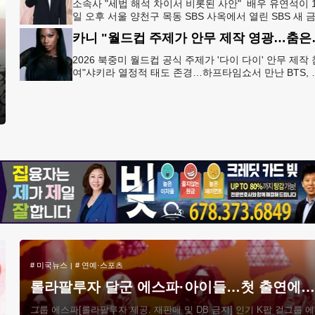
소속사 "세법 해석 차이서 비롯된 사안" 배우 유연석이 
일 오후 서울 양천구 목동 SBS 사옥에서 열린 SBS 새 
드라마 '신이랑 법률사무소' 제작발표회에서 포즈를 취
카니 "월드컵 주
고
2026 북중미 월드컵 공식 주제가 '다이 다이' 안무 제작 
여"샤키라 열정적 태도 존경…하프타임쇼서 만난 BTS, 
별한 기억""글로벌-한국 엔터테인먼트 산업 잇는 가교 
할
#
미국뉴스
#
연예·스포츠
롤라팔루자 달군 에스파·아이들…첫 출연에도 존재감
그룹 에스파[롤라팔루자 제공. 재판매 및 DB 금지] 인기 K팝 걸그룹 에