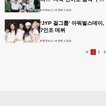
않길"
#
미국뉴스
#
연예·스포츠
‘JYP 걸그룹’ 아워벌스데이,
7인조 데뷔
#
한국뉴스
#
연예·스포츠
1
2
3