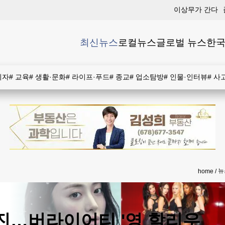
이상무가 간다
최신뉴스
로컬뉴스
글로벌 뉴스
한국
비자
#
교육
#
생활·문화
#
라이프·푸드
#
종교
#
업소탐방
#
인물·인터뷰
#
사
뉴
home
진…버라이어티 '영 할리우