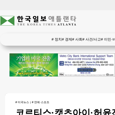
#
정치
#
경제
#
사회
#
사건/사고
#
이민·
#
미국뉴스
#
연예·스포츠
코르티스·캣츠아이·허윤