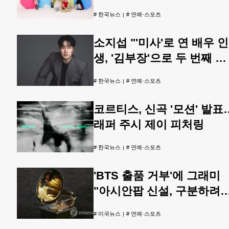
#
한국뉴스
#
연예·스포츠
소지섭 "'미사'로 연 배우 인
생, '김부장'으로 두 번째 페
이지"
#
한국뉴스
#
연예·스포츠
코르티스, 신곡 '모션' 발표
래퍼 주시 제이 피처링
#
한국뉴스
#
연예·스포츠
'BTS 출품 거부'에 그래미
"아시안팝 신설, 구분하려
것 아냐"
#
미국뉴스
#
연예·스포츠