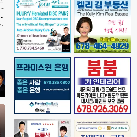
11
금토
하
제가 안무 제작 영광…춤은 국경 없는 언어"
참
특
역