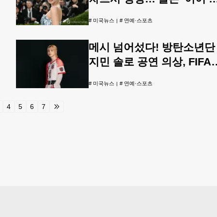
번째
#
미국뉴스
#
연예·스포츠
메시 넘어섰다! 방탄소년단
지민 솔로 공연 의상, FIFA
월드컵 자선경매 ‘압도적’ 
#
미국뉴스
#
연예·스포츠
찰 경쟁 돌입
4
5
6
7