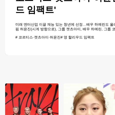
드 임팩트'
미래 엔터산업 이끌 재능 있는 청년에 선정…배우 하예린도 올
핌 허윤진(시계 방향으로), 그룹 캣츠아이, 배우 하예린, 그룹 
넷플릭스 제공. 재판매 및 DB 금지] 그룹 코르티스와 캣츠아이
#
코르티스·캣츠아이·허윤진
#
영 할리우드 임팩트
윤진, 배우 하예린이 미국 연예 전문 매체 버라이어티가 선정한 
팩트'..