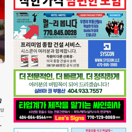
상
8양
카주
A
' 불복 청구 기각