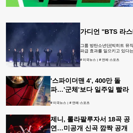
가디언 "BTS 라스
그룹 방탄소년단[빅히트 뮤직 
파급 효과를 일으키고 있다는
은 최근 보도를 통해 "4년
#
미국뉴스
#
연예·스포츠
호황을 이끌고 있다"고 조명
의 콘서트 일정에 주목했다.
며 "당시
'스파이더맨 4', 400만 돌
파…'군체'보다 일주일 빨라
#
미국뉴스
#
연예·스포츠
제니, 롤라팔루자서 18곡 공
연…미공개 신곡 깜짝 공개