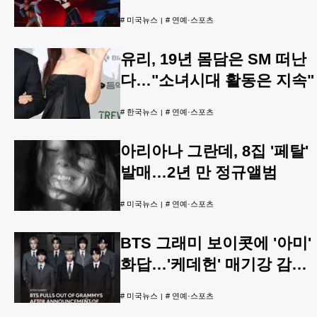
#
미국뉴스
#
연예·스포츠
유리, 19년 몸담은 SM 떠난
다…"소녀시대 활동은 지속"
#
한국뉴스
#
연예·스포츠
아리아나 그란데, 8집 '페탈'
발매…2년 만 정규앨범
#
미국뉴스
#
연예·스포츠
BTS 그래미 보이콧에 '아미'
화답…'케데헌' 매기강 감독
도 응원
#
미국뉴스
#
연예·스포츠