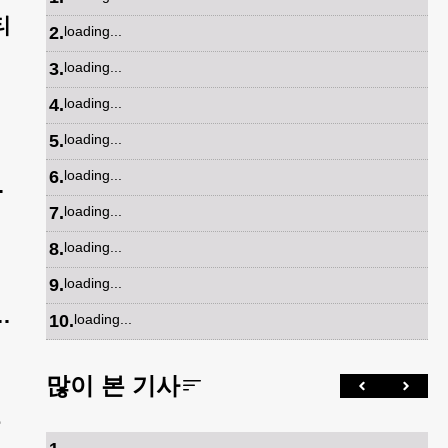
티
2
.
loading...
3
.
loading...
4
.
loading...
5
.
loading...
6
.
loading...
삶
7
.
loading...
8
.
loading...
9
.
loading...
피
10
.
loading...
많이 본 기사
오
두