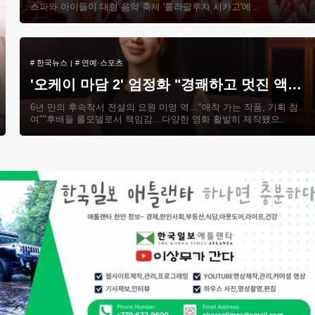
스파와 아이들이 대형 음악 축제 '롤라팔루자 시카고'에 ..
#
한국뉴스
#
연예·스포츠
'오케이 마담 2' 엄정화 "경쾌하고 멋진 액션…시리즈 이어지길"
6년 만의 후속작서 전설의 요원 미영 역…"애착 가는 작품, 기획 참
여""후배들 롤모델로서 책임감…다양한 영화 활발히 제작됐으..