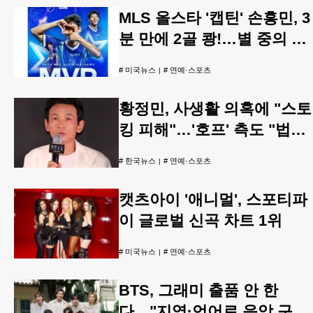
MLS 올스타 '캡틴' 손흥민, 3
분 만에 2골 쾅!…별 중의 별
우뚝
#
미국뉴스
#
연예·스포츠
황정민, 사생활 의혹에 "스토
킹 피해"…'호프' 측도 "법적
검토"
#
한국뉴스
#
연예·스포츠
캣츠아이 '애니멀', 스포티파
이 글로벌 신곡 차트 1위
#
미국뉴스
#
연예·스포츠
BTS, 그래미 출품 안 한
다…"지역·언어로 음악 구분