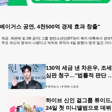
베이거스 공연, 4천500억 경제 효과 창출"
제공. 재판매 및 DB 금지] 그룹 방탄소년단(BTS)이 북미 대륙에서 경제
 주요 외신의 분석이 나왔다고 빅히트 뮤직이 4일 밝혔다.영국 일간 가
의 공백을 깨고 월드투어를 재개한 방탄소년단이 미국 현지에서 막대한 경
했다.가디언은 9월까지 북미 7개 도시에서 16회에 걸쳐 열리는 방탄소년
 신문은 이들이 5월 개최한 라스베이거스 4회 연속 매진 공연의 성과를 짚
130억 세금 낸 차은우, 조세
심판 청구…"법률적 판단 
겠다"
#
한국뉴스
#
연예·스포츠
하이브 신인 걸그룹 튜이드
24일 첫 미니앨범으로 데뷔