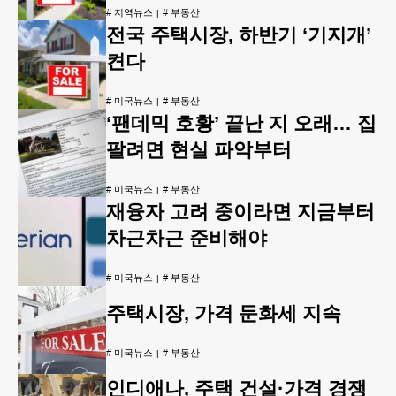
#
지역뉴스
#
부동산
전국 주택시장, 하반기 ‘기지개’
켠다
#
미국뉴스
#
부동산
‘팬데믹 호황’ 끝난 지 오래… 집
팔려면 현실 파악부터
#
미국뉴스
#
부동산
재융자 고려 중이라면 지금부터
차근차근 준비해야
#
미국뉴스
#
부동산
주택시장, 가격 둔화세 지속
#
미국뉴스
#
부동산
인디애나, 주택 건설·가격 경쟁