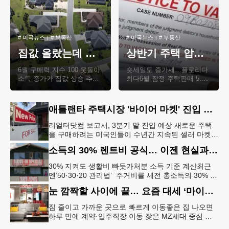
#
미국뉴스
#
부동산
#
미국뉴스
#
부동산
집값 올랐는데 집 사기 쉬워졌다?… 소득이 집값 추월
상반기 주택 압류 21% 급증… 2019년 이후 최고
6월 구매력 지수 100 웃돌아
숏세일도 증가세…플로리다
소득 증가가 집값 상승 추
최다6월 잠정 주택판매 5.4%
월‘집 값 하락·주택 공급’이
급감장기 호황 이후 조정국
관건집값 상승이 이어지고
면 진입 올해 상반기 주택 압
있음에도 불구하..
류가 지난해보다..
애틀랜타 주택시장 '바이어 마켓' 진입 임박
리얼터닷컴 보고서, 3분기 말 진입 예상 새로운 주택
을 구매하려는 미국인들이 수년간 지속된 셀러 마켓
(매도자 우위 시장)을 뒤로하고, 일부 지역에서 자신들
소득의 30% 렌트비 공식… 이젠 현실과 맞지 않는다
에게 유리하게 돌아서는 주
30% 지켜도 생활비 빠듯가처분 소득 기준 계산최근
엔‘50·30·20 관리법’ 주거비를 세전 총소득의 30% 이
하로 유지하면 나머지 생활비와 저축, 기타 지출을 감
눈 깜짝할 사이에 끝… 요즘 대세 ‘마이크로 이사’
당할 수 있다는
짐 줄이고 가까운 곳으로 빠르게 이동좋은 집 나오면
하루 만에 계약·입주직장 이동 잦은 MZ세대 중심 확
산 이케아, 웨이페어 등에서 판매하는 조립식 가구는