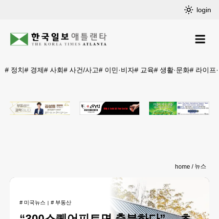
login
#
정치
#
경제
#
사회
#
사건/사고
#
이민·비자
#
교육
#
생활·문화
#
라이프
뉴스
home
#
미국뉴스
#
부동산
“300스퀘어피트면 충분하다”… 초