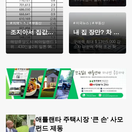
용도로도 최근 여러 세대가
한 집에서 함께 거주할 수 있
는 주택 구조‘..
#
지역뉴스
#
부동산
#
미국뉴스
#
부동산
조지아서 집값이 가장 비싼 도시는?
내 집 장만? 차 할부금부터 줄여라… 내 집 마련 최대 장벽
해양휴양도시 씨아일랜드 1
구매력 최대 $ 13만5,000 감
위…430만불2위 밀톤 96만
소차 때문에‘주택 조건·학군
불…17위 스와니 61만불 풀
포기’‘ 보험료·휘발유·수리
턴 카운티 밀톤시의 중간 주
비’도 고려 자동차 월 할부금
택가격이 조지아 전역..
이 사상 최..
애틀랜타 주택시장 '큰 손' 사모
펀드 제동