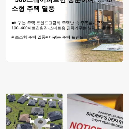
소형 주택 열풍
■바뀌는 주택 트렌드고금리·주택난 속 주목실내규모
100~400피트친환경·스마트홈 진화가주는 별채 규제 완화
주택 다운사이징 열풍에 타이니 하우스 인기도 늘고 있다.
#
초소형 주택 열풍
#
바뀌는 주택 트렌드
[로이터] 주택시장에서 ‘타이니 하우스’(Tiny House)가 새로
운 주거문화로 빠르게 자리 잡고 있다. 한때 전기와 수도도
연결되지 않은 오프그리드(Off..