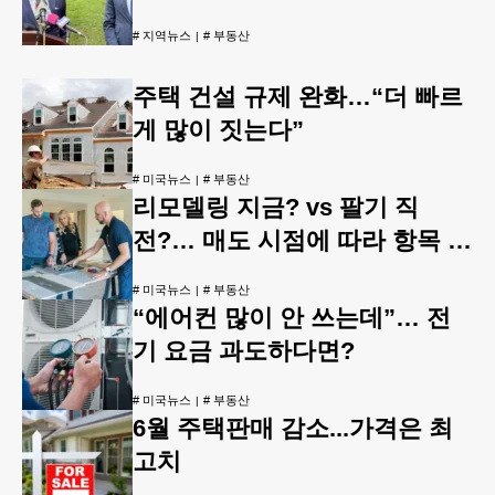
#
지역뉴스
#
부동산
주택 건설 규제 완화…“더 빠르
게 많이 짓는다”
#
미국뉴스
#
부동산
리모델링 지금? vs 팔기 직
전?… 매도 시점에 따라 항목 선
별 해야
#
미국뉴스
#
부동산
“에어컨 많이 안 쓰는데”… 전
기 요금 과도하다면?
#
미국뉴스
#
부동산
6월 주택판매 감소...가격은 최
고치