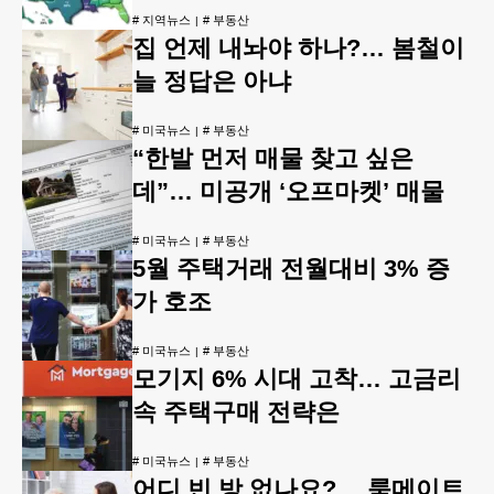
#
지역뉴스
#
부동산
집 언제 내놔야 하나?… 봄철이
늘 정답은 아냐
#
미국뉴스
#
부동산
“한발 먼저 매물 찾고 싶은
데”… 미공개 ‘오프마켓’ 매물
#
미국뉴스
#
부동산
5월 주택거래 전월대비 3% 증
가 호조
#
미국뉴스
#
부동산
모기지 6% 시대 고착… 고금리
속 주택구매 전략은
#
미국뉴스
#
부동산
어디 빈 방 없나요?… 룸메이트