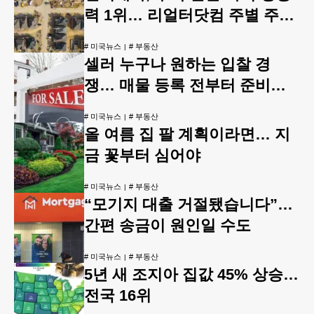
력 1위… 리얼터닷컴 주별 주택
보고서
#
미국뉴스
#
부동산
셀러 누구나 원하는 입찰 경
쟁… 매물 등록 전부터 준비해
야
#
미국뉴스
#
부동산
올 여름 집 팔 계획이라면… 지
금 꽃부터 심어야
#
미국뉴스
#
부동산
“모기지 대출 거절됐습니다”…
간편 송금이 원인일 수도
#
미국뉴스
#
부동산
5년 새 조지아 집값 45% 상승…
전국 16위