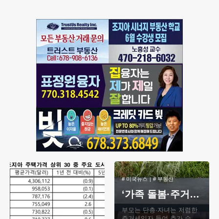
운반 비용보다 새로 구입
#
미국뉴스
#
부동산
‘가족 돌봄·주거 문제’ 해결책 뒷마당에… ADU 규제 잇달아 완화
부모는 단층·자녀는 저렴한
주거세입자 들여 추가 수입