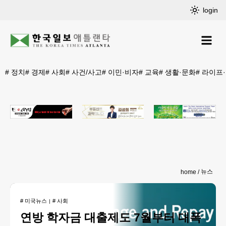
login
#
정치
#
경제
#
사회
#
사건/사고
#
이민·비자
#
교육
#
생활·문화
#
라이프
뉴스
home
#
미국뉴스
#
사회
연방 학자금 대출제도 7월부터 대폭