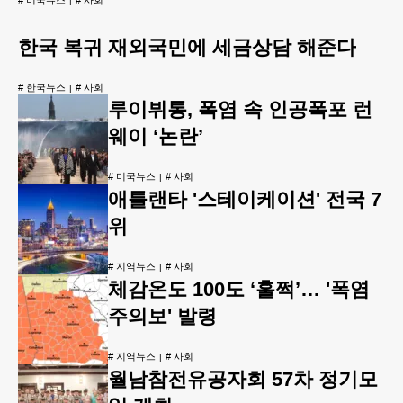
#
미국뉴스
#
사회
한국 복귀 재외국민에 세금상담 해준다
#
한국뉴스
#
사회
루이뷔통, 폭염 속 인공폭포 런
웨이 ‘논란’
#
미국뉴스
#
사회
애틀랜타 '스테이케이션' 전국 7
위
#
지역뉴스
#
사회
체감온도 100도 ‘훌쩍’… '폭염
주의보' 발령
#
지역뉴스
#
사회
월남참전유공자회 57차 정기모