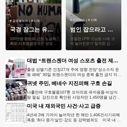
#
지역뉴스
#
사회
#
글로벌뉴스
#
사회
국경 잠그는 유럽… 이민자에 문 여는 스페인
범인 잡으라고 설치한 LPR〈차량번호판 자동인식 시스템〉 스토킹에 사용
100만명 합법화 신청 노동력
경찰관 LPR 오남용 사례 크
확보·사회통합영국은 망명
게 늘어전문가“철저한 감독∙
신청자에 지원금 환수 정책
감시체계 필요” 차량번호판
검토 북아일랜드의 벨파스트
자동인식 시스템(LPR)에 대
에서 지난 6월 이..
한 일부 경찰관..
대법 “트랜스젠더 여성 스포츠 출전 제한 합헌”
출생 성별기준 인정27개 주에 영향 전망“성소수자 운
동 패배” 30일 트랜스젠더의 여성 종목 출전 금지 지지
자들이 대법원 판결을 환영하고 있다. [로이터] 연방
귀넷 주민, 베네수 지진피해 구호 손길
대법원이 지난달
나흘만에 구호물품107톤 모아의료∙유아용품∙비상식
량 절실 강진으로 확인된 사망자만 1,450명을 넘긴
베네수엘라의 피해 주민들을 돕기 위한 귀넷 카운티
미국 내 재외국민 사건·사고 급증
지역사회 구호물품 모금활동
4년새 2배 가까이 늘어작년 한 해만 1,406건사기피해
폭증 ‘최다 증가’살인·강도 등 강력범죄도 미국 내 재
외국민이 당한 사건·사고가 지난 4년 새 두 배 가까이