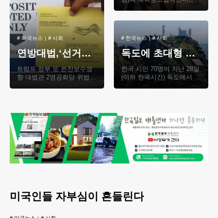
모국 초청장학생의 성장 지
원을 위해 지난 26일(이하 한
국시간) 서울 서초..
#
미국뉴스
#
사회
#
한국뉴스
#
사회
연방대법,‘선거일 후 도착’ 우편투표지 합법 판결
독도에 초대형 태극기 펼쳤다
트럼프 정부 또 쓴잔보수성
한국 시민 70명이 지난 28일
향 대법관 2명공화당 위법
(이하 한국시간) 독도에서 가
주장 기각 연방 대법원이 선
로 30ｍ, 세로 20ｍ 크기의
거일 이후 도착한 우편투표
초대형 태극기를 펼치는 퍼
를 유효표로 집계하..
포먼스를 진행했..
미국인들 자부심이 흔들린다