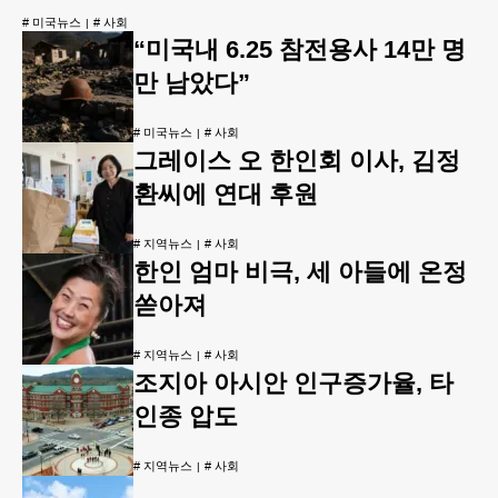
#
미국뉴스
#
사회
“미국내 6.25 참전용사 14만 명
만 남았다”
#
미국뉴스
#
사회
그레이스 오 한인회 이사, 김정
환씨에 연대 후원
#
지역뉴스
#
사회
한인 엄마 비극, 세 아들에 온정
쏟아져
#
지역뉴스
#
사회
조지아 아시안 인구증가율, 타
인종 압도
#
지역뉴스
#
사회