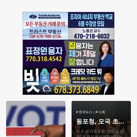
급증한
#
한국뉴스
#
사회
동포청, 모국 초청장학생 간담회… “진로·정착 지원”
한국 재외동포청(청장 김경
협)과 재외동포협력센터는