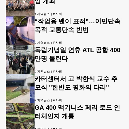
임 개최
#
지역뉴스
#
사회
“작업용 밴이 표적”…이민단속
목적 교통단속 빈번
#
지역뉴스
#
사회
독립기념일 연휴 ATL 공항 400
만명 몰린다
#
지역뉴스
#
사회
카터센터서 고 박한식 교수 추
모식 "한반도 평화의 다리"
#
지역뉴스
#
사회
GA 400 맥기니스 페리 로드 인
터체인지 개통
#
지역뉴스
#
사회