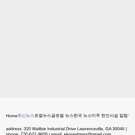
최신뉴스
로컬뉴스
글로벌 뉴스
한국 뉴스
미주 한인
사설 칼럼
구인
Home
address:
320 Maltbie Industrial Drive Lawrenceville, GA 30046
|
phone:
770-622-9600
| email:
ekoreatimes@gmail.com