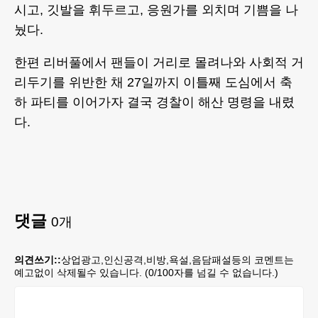
시고, 깃발을 휘두르고, 응원가를 외치며 기쁨을 나
눴다.
한편 리버풀에서 팬들이 거리로 몰려나와 사회적 거
리두기를 위반한 채 27일까지 이틀째 도심에서 축
하 파티를 이어가자 결국 경찰이 해산 명령을 내렸
다.
댓글
0
개
의견쓰기::
상업광고,인신공격,비방,욕설,음담패설등의 코멘트는
예고없이 삭제될수 있습니다. (
0
/100자를 넘길 수 없습니다.)