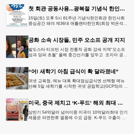
오전 11시 학교 카
첫 회관 공동사용...광복절 기념식 한인회관서
15일(토) 오후 5시 81주년 기념식한인회관 한인사회
중심공간 돼야 제36대 애틀랜타한인회(회장 박은석·
이사장 강신범)는 제81주년 광복절 기념식을 오는 15
일(토) 오후 5시
공화 소속 시장들, 민주 오소프 공개 지지
발도스타∙티프턴 시장 전통적 공화 강세 지역“오소프
성과 당파 초월” 올해 중간선거를 앞두고 조지아 공화
당 소속 두 명의 시장이 민주당 존 오스프 연방상원의
원 지지를 선언했다.
“어! 새학기 아침 급식이 확 달라졌네”
귀넷 교육청, 메뉴 대폭 확대점심급식엔 선택형 메뉴
선봬 5일 새학기를 시작한 귀넷 공립학교(GCPS)의 급
식 메뉴가 한층 다양해졌다.GCPS 학교영양프로그램
에 따르면 특히 아침
미국, 중국 제치고 ‘K-푸드’ 해외 최대 시장 부상
상반기 54억달러 넘어이중 미국이 10억달러최대 인기
제품은 라면한류 열풍에 수요 급등 K-푸드 수출이 라
면, 과자, 음료 등 제품 인기에 힘입어 올해 상반기에
도 역대 최고를 기록