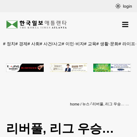
login
#
정치
#
경제
#
사회
#
사건/사고
#
이민·비자
#
교육
#
생활·문화
#
라이프
뉴스
리버풀, 리그 우승… ‘역대급 기록’ 도전은 계속된다
home
리버풀, 리그 우승…