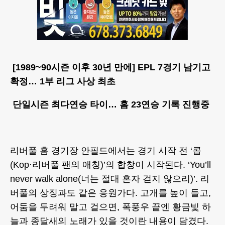
[1989~90시즌 이후 30년 만에] EPL 7경기 남기고
확정… 1부 리그 사상 최초
단일시즌 최다연승 타이… 홈 23연승 기록 진행중
리버풀 홈 경기장 안필드에서는 경기 시작 전 ‘콥
(Kop·리버풀 팬의 애칭)’의 합창이 시작된다. ‘You’ll
never walk alone(너는 절대 혼자 걷지 않으리)’. 리
버풀의 상징과도 같은 응원가다. 고개를 높이 들고,
어둠을 두려워 말고 걸으면, 폭풍우 끝엔 황금빛 하
늘과 종달새의 노래가 있을 것이란 내용이 담겼다.