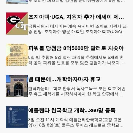
후 코리안 페스티벌 강신범 준비위원장에게 5만 달러
를 현금으로 후원했다. 릭 케이스 기아 관계자는 딜러
샵에 언제든 한인들의 방문
조지아텍⋅UGA, 지원자 추가 에세이 제출 폐지
공통지원서 에세이는 계속 유지이번 조치로 지원자 급
증 전망 조지아주 명문 대학인 조지아대학교(UGA)와
조지아텍(GT)에 지원하는 고등학교 12학년 학생들의
입시 부담이 한층 줄
파워볼 당첨금 8억5600만 달러로 치솟아
8일 밤 추첨해 5일 열린 파워볼 추첨에서도 5개의 흰
색 공과 파워볼 번호를 모두 맞춘 당첨자가 나오지 않
으면서 행운의 주인공은 다음 기회로 미뤄지게 됐다.
이에 따라 이번 주 토요
뱀 때문에…개학하자마자 휴교
핸콕카운티…학교 안팎서 독사교육구 모든 학교 이번
주 휴교 새학기를 시작하자마자 한 학교 안팎에서 잇
따라 뱀들이 출몰해 교육구 모든 학교가 휴교에 들어
가는 일이 벌어졌다.6일 WS
애틀랜타 한국학교 개학...360명 등록
8일 오전 11시 개학식 애틀랜타한국학교(교장 고은
양)가 8월 8일(토) 둘루스 루이스 래드로프 중학교에
서 26-27학년도 새 학기를 시작한다. 개학식은 당일