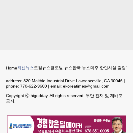
최신뉴스
로컬뉴스
글로벌 뉴스
한국 뉴스
미주 한인
사설 칼럼
구인
Home
address:
320 Maltbie Industrial Drive Lawrenceville, GA 30046
|
phone:
770-622-9600
| email:
ekoreatimes@gmail.com
Copyright ⓒ higodday. All rights reserved. 무단 전재 및 재배포
금지.