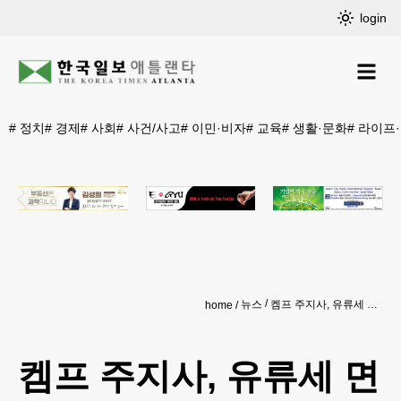
login
#
정치
#
경제
#
사회
#
사건/사고
#
이민·비자
#
교육
#
생활·문화
#
라이프
뉴스
켐프 주지사, 유류세 면제 추가 연장
home
켐프 주지사, 유류세 면