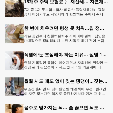
15개주 주택 보험료 〉 재산세… 자연재해 다발 지역
7채 중 1채 무보험보험사 비교·번들링재해대비 강화
공사 이상기후로 자연재해가 빈발하는 주에서 주택 보
험료가 재산세 비용을 역전하는 현상이 나타나고 있
다. 사진은 작년 초 발생한
한 번에 치우려면 평생 못 치워…집 정리 트렌드 ‘소프트 정리’
작은 공간부터 천천히완벽주의 버려야 완벽 집안을
대대적으로 정리하려다 보면 시작도 하기 전에 부담을
느끼기 쉽다. 이 같은 부담을 줄이는 방법으로‘소프트
정리’가 권장된다.&l
폭염에‘눈’조심해야 하는 이유… 실명 1위 질환 위험↑
연일 기록적인 폭염이 이어지면서 자외선에 취약한 눈
건강 관리 필요성이 커지고 있다. 1일 의료계에 따르
면 황반변성, 당뇨망막병증과 함께 3대 실명 질환인
녹내장 환자가 매해 증가
월월 시도 때도 없이 짖는 댕댕이…짖는 이유부터 파악해야
무조건 혼내면 더 짖어원인별 해결책이 우선 반려견
이 자주 짖는다면 억지로 중단하기보다 먼저 그 원인
을 파악해 원인별 적절한 해결책을 적용하는 것이 중
요하다. [로이터] 생후 6
음주로 망가지는 뇌… 술 끊으면 뇌도 회복된다