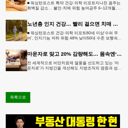
■ 워싱턴포스트 특약 건강·의학 리포트지나친 음주는
회백질 감소… 불안·치매 위험 높여금주 6~12개월, 기
억력·집중력 등 인지기능 회복“ 뇌는 회복 가능… 절주
만으로도 긍정적 변
노년층 인지 건강… 빨리 걸으면 치매 위험 낮아진다
■ 워싱턴포스트 건강·의학 리포트80세 이상‘수퍼 무
버’, 인지기능 저하 위험 48% 낮아50대 수준 보행속도
유지… 해마 크기도 더 큰 것 확인빠른 걸음이 건강한
뇌와 연관성 보
마운자로 맞고 20% 감량해도… 몸속엔‘비만 흔적’남았다
전 세계적으로 비만치료제 열풍을 선도하고 있는 ‘마
운자로’가 지방간을 개선해도 지방조직의 염증과 섬유
화까지 충분히 되돌리지는 못한다는 연구 결과가 나왔
다.순천향대서울병원은 서미혜
목록으로