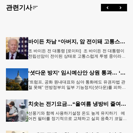
관련기사
바이든 차남 “아버지, 암 전이돼 고통스럽게 투병 중”
조 바이든 전 대통령 [로이터] 조 바이든 전 대통령이
전립선암이 전이된 상태로 고통스럽게 투병 중이라고
바이든 전 대통령 차남 헌터 바이든이 밝혔다.헌터 바
이든은 8일 영국 B
‘셧다운 방지’ 임시예산안 상원 통과… ‘유권자 ID법’은 좌절
“트럼프, 공화 원내대표와 심야 통화에도 유권자법 관
철 못해” 연방정부의 일부 기능정지(셧다운)를 피하기
위한 임시예산안(CR·Continuing Resolution)이 연방
의회
치솟는 전기요금…“올여름 냉방비 줄여볼까”
선풍기와 함께 사용하기설정 온도 높게 유지하기 에
어컨 필터를 정기적으로 교체하고 실외 응축기 코일
청소 등 정기적인 관리만 제대로 해도 전기요금 절감
효과를 얻을 수 있다. &