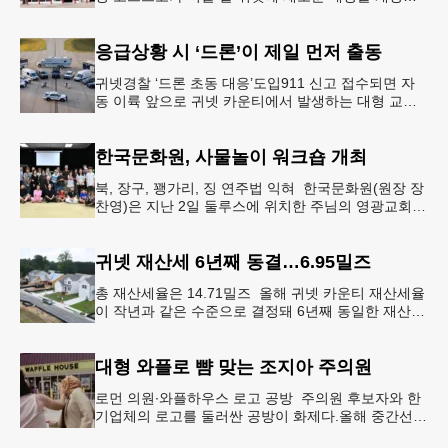
다.코스트코는 4일 “스톤마운틴 매장을 8월 27일 정식
개장할 예정”이라
응급상황 시 ‘드론’이 제일 먼저 출동
귀넷경찰 ‘드론 초동 대응’도입911 신고 접수되면 자
동 이륙 앞으로 귀넷 카운티에서 발생하는 대형 교통
사고나 범죄 현장 등 응급 상황 발생 시 드론이 가장
먼저 현장에 출동해 상
한국문화원, 사물놀이 워크숍 개최
북, 장구, 꽹가리, 징 연주법 익혀 한국문화원(원장 장
찬영)은 지난 2일 둘루스에 위치한 주님의 영광교회에
서 사물놀이 워크숍을 개최했다.한국을 대표하는 전통
공연예술인 사물놀이
귀넷 재산세 6년째 동결…6.95밀즈
총 재산세율은 14.71밀즈 올해 귀넷 카운티 재산세율
이 작년과 같은 수준으로 결정돼 6년째 동일한 재산세
율을 유지하게 됐다.귀넷 커미셔너 위원회는 4일 저녁
열린 정례 회의에서
대형 와플로 뺨 맞는 조지아 주의원
로먼 의원∙와플하우스 로고 공방 주의원 후보자와 한
기업체의 로고를 둘러싼 공방이 화제다.올해 중간선거
에서 민주당 주상원 후보(7지구)로 나서는 루와 로먼