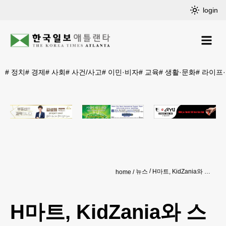
login
#
정치
#
경제
#
사회
#
사건/사고
#
이민·비자
#
교육
#
생활·문화
#
라이프
뉴스
H마트, KidZania와 스마트 파트너십 체결
home
H마트, KidZania와 스