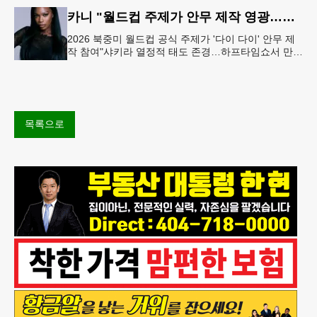
(둘루스) 주하원의원은
카니 "월드컵 주제가 안무 제작 영광…춤은 국경 없는 언어"
2026 북중미 월드컵 공식 주제가 '다이 다이' 안무 제
작 참여"샤키라 열정적 태도 존경…하프타임쇼서 만난
BTS, 특별한 기억""글로벌-한국 엔터테인먼트 산업 잇
는 가교 역할
목록으로