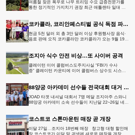
여름철 잦은 폭우로 나무 트리밍 수요 급증전문가를
통한 정기적인 가지치기 권장 최근 애틀랜타 일대 주
택가에서 여름철 수목 관리에 대한 경각심이 높아지면
서, 전문적인 트리밍(가지치기
코카콜라, 코리안페스티벌 공식 독점 파트너 참여
현금 5천 달러 외 총 3만 달러 이상 후원행사장 음식·
음료 판매 오직 코카콜라만 코카콜라가 오는 9월 19-
20일 귀넷플레이스 몰에서 열리는 2026 코리안 페스
티벌의 공식 독점
조지아 식수 안전 비상…또 사이버 공격
클레이턴 이어 콜럼버스도주지사실 “FBI가 수사
중” 클레이턴 카운티에 이어 콜럼버스 상수도 시스템
도 사이버 공격을 받은 것으로 확인됐다. 이로써 조지
아에서만 최소 2곳의 상수도
88양궁 아카데미 선수들 전국대회 대거 입상
JOAD 타겟 내셔널 대회서 7명 메달 조지아주 스와니
88양궁 아카데미 소속 선수들이 지난달 22~26일 네브
래스카주 링컨에서 열린 2026 주니어 올림픽 양궁 디
벨롭먼트(JOA
코스트코 스톤마운틴 매장 곧 개장
이달 27일…조지아 18번째 매장 창고형 대형 할인매
장 코스트코가 이달 말 귀넷에 새로운 매장을 개장한