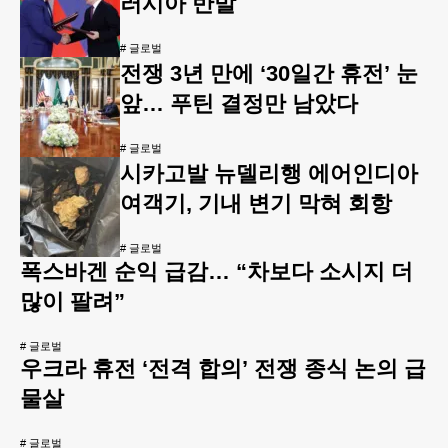
러시아 반발
#
글로벌
전쟁 3년 만에 ‘30일간 휴전’ 눈
앞… 푸틴 결정만 남았다
#
글로벌
시카고발 뉴델리행 에어인디아
여객기, 기내 변기 막혀 회항
#
글로벌
폭스바겐 순익 급감… “차보다 소시지 더
많이 팔려”
#
글로벌
우크라 휴전 ‘전격 합의’ 전쟁 종식 논의 급
물살
#
글로벌