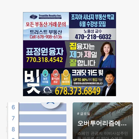
서 쾌유를 바라며 모인 신
#
글로벌
오버투어리즘에 “이제 그만 좀 와”
스페인 관광지 이비사섬주민
들 바위로 길 막아 스페인의