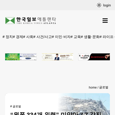
login
#
정치
#
경제
#
사회
#
사건/사고
#
이민·비자
#
교육
#
생활·문화
#
라이프
글로벌
home
#
글로벌
“원폭 334개 위력” 미얀마 7.7 강진,