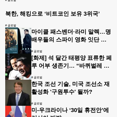
#
글로벌
북한, 해킹으로 ‘비트코인 보유 3위국’
#
글로벌
마이클 패스벤더·라미 말렉…명
배우들의 스파이 영화 잇단 개
봉
#
글로벌
[화제] 석 달간 태평양 표류한 페
루 어부 생존기… “바퀴벌레 먹
으며 95일 버텼다”
#
글로벌
한국 조선 기술, 미국 조선소 재
활성화 '구원투수' 될까?
#
글로벌
미-우크라이나 ‘30일 휴전안’에