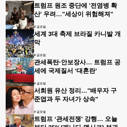
트럼프 원조 중단에 '전염병 확
산' 우려…"세상이 위험해져"
#
글로벌
세계 3대 축제 브라질 카니발 개
막
#
글로벌
관세폭탄·안보장사… 트럼프 공
세에 국제질서 ‘대혼란’
#
글로벌
서희원 유산 정리…"배우자 구
준엽과 두 자녀가 상속"
#
글로벌
트럼프 ‘관세전쟁’ 강행… 오늘