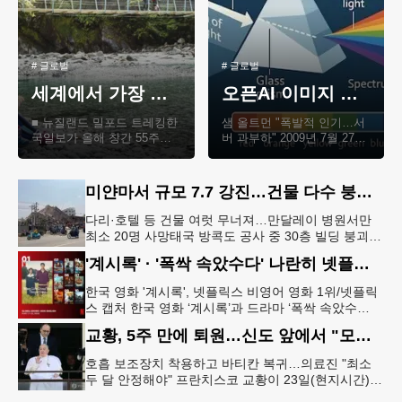
#
글로벌
#
글로벌
세계에서 가장 아름다운 트레킹… 뉴질랜드 밀포드
오픈AI 이미지 생성 모델, 스튜디오 지브리 저작권 침해 논란
■ 뉴질랜드 밀포드 트레킹한
샘 올트먼 "폭발적 인기…서
국일보가 올해 창간 55주년
버 과부하" 2009년 7월 27일
기념으로 기획한‘산티아고
로스앤젤레스에서 열린 '포
순례여행’이 미주 한인들의
뇨' 특별 상영회에서 포즈를
폭발적인 관심..
취한 일본의 애..
미얀마서 규모 7.7 강진…건물 다수 붕괴·대규모 사상자 발생
다리·호텔 등 건물 여럿 무너져…만달레이 병원서만
최소 20명 사망태국 방콕도 공사 중 30층 빌딩 붕괴…
최소 43명 매몰 미얀마 중부 아웅반 호텔 붕괴[이정호
'계시록' · '폭싹 속았수다' 나란히 넷플릭스 비영어 1위에
재미얀마 한인회
한국 영화 '계시록', 넷플릭스 비영어 영화 1위/넷플릭
스 캡처 한국 영화 ‘계시록’과 드라마 ‘폭싹 속았수
다’가 나란히 넷플릭스 비(非)영어 1위 자리를 차지했
교황, 5주 만에 퇴원…신도 앞에서 "모두에게 감사"
다.26일 넷플릭스
호흡 보조장치 착용하고 바티칸 복귀…의료진 "최소
두 달 안정해야" 프란치스코 교황이 23일(현지시간)
로마 제멜리 병원에서 퇴원하기 직전 10층 발코니에