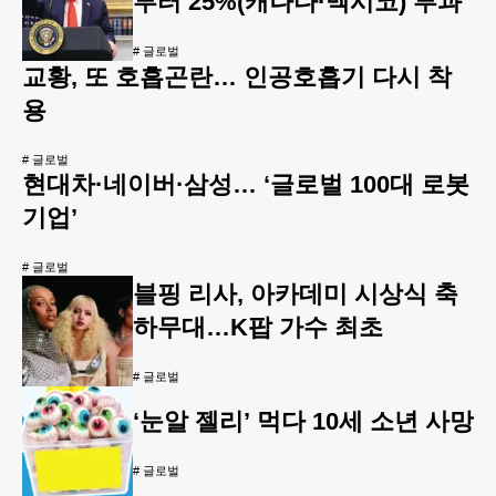
부터 25%(캐나다·멕시코) 부과
#
글로벌
교황, 또 호흡곤란… 인공호흡기 다시 착
용
#
글로벌
현대차·네이버·삼성… ‘글로벌 100대 로봇
기업’
#
글로벌
블핑 리사, 아카데미 시상식 축
하무대…K팝 가수 최초
#
글로벌
‘눈알 젤리’ 먹다 10세 소년 사망
#
글로벌