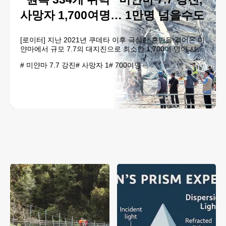
사망자 1,700여명… 1만명 넘을수도
[로이터] 지난 2021년 쿠데타 이후 극심한 혼란을 겪어온 미
얀마에서 규모 7.7의 대지진으로 최소한 1,700여 명이 사망
하는 참극이 발생했다. 지난 28일 미얀마의 만달레이 지역
#
미얀마 7.7 강진
#
사망자 1
#
700여명
을 강타한 강진으로 1,000km 떨어진 태국 수도 방콕까지 크
게 흔들리면서 공사중이던 30층 건물이 붕괴되는 등 피해가
잇달았다. 30일 미얀마 당..