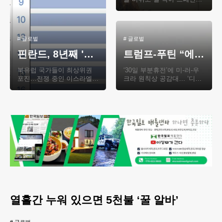
유명 관광지 이비사섬 주민
들이 몰려드는 관광객을 막
으려고 바위로 길..
#
글로벌
#
글로벌
핀란드, 8년째 '가장 행복한 국가'…한국 58위, 미국 역대 최저 24위
트럼프-푸틴 “에너지·인프라부터 휴전”…우크라, 일단 긍정반응
북유럽 국가들이 최상위권
‘30일 부분휴전’에 미-러-우
포진…전쟁 중인 이스라엘 8
크라 원칙상 공감대… ‘디테
위우크라이나 111위, 러시아
일’ 협상 관건푸틴, ‘30일 전
66위…꼴찌는 아프가니스탄
면휴전’은 거부…美의 對우
사람들이 전반적인..
크라 무기·..
열흘간 누워 있으면 5천불 ‘꿀 알바’