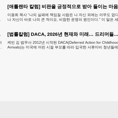
[애틀랜타 칼럼] 비판을 긍정적으로 받아 들이는 마음
이용희 목사 “나의 실패에 책임질 사람은 나 자신 외에는 아무도 없다
뜻
나 자신이 바로 나의 큰 적이요, 비참한 운명의 원인이다.” 이 말은 
트헬레나 섬에 유배되어 있던 프랑스
한 K-컬쳐
[법률칼럼] DACA, 2026년 현재와 미래… 드리머들의 선택은
아
케빈 김 법무사 2012년 시작된 DACA(Deferred Action for Childhoo
는
Arrivals)는 미국에 어린 시절 부모를 따라 입국한 서류미비 청년들
보
추방을