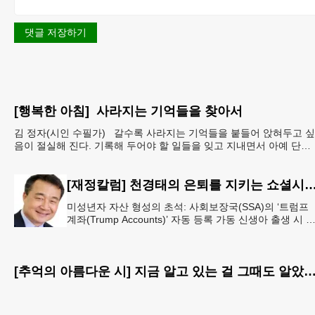
댓글 저장하기
[행복한 아침] 사라지는 기억들을 찾아서
김 정자(시인 수필가) 갈수록 사라지는 기억들을 붙들어 앉혀두고 싶
음이 절실해 진다. 기록해 두어야 할 일들을 잊고 지내면서 아예 단서
도 없이 까무룩 해버리는 당황스런 해프닝까
[재정칼럼] 천경태의 은퇴를 지키는 쇼셜시큐리티 인사이트 - 은퇴와 생활의 기초를 지키는 가장 현실적
미성년자 자산 형성의 초석: 사회보장국(SSA)의 ‘트럼프
계좌(Trump Accounts)’ 자동 등록 가동 신생아 출생 시 
동 개설 연계 및 연방 정부 1,000달러 시드머니
[추억의 아름다운 시] 지금 알고 있는 걸 그때도 알