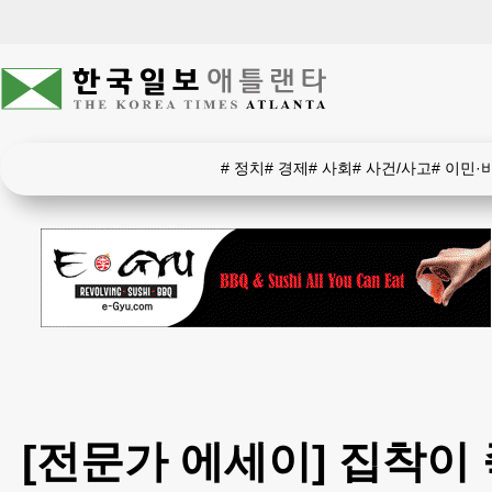
#
정치
#
경제
#
사회
#
사건/사고
#
이민·
[전문가 에세이] 집착이