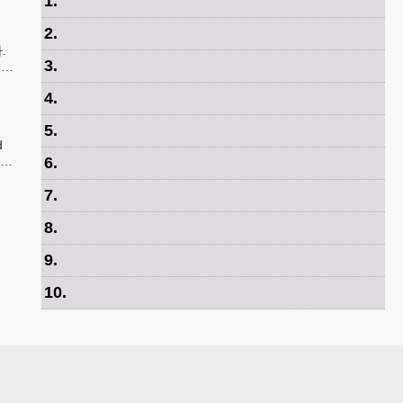
1
.
2
.
.
3
.
세인
4
.
 무엇인가
5
.
d
에게
6
.
7
.
8
.
9
.
10
.