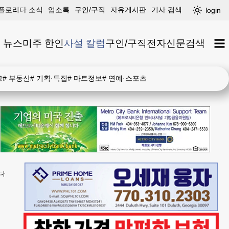
플로리다 소식
업소록
구인/구직
자유게시판
기사 검색
login
 뉴스
미주 한인
사설 칼럼
구인/구직
전자신문
검색
고
#
부동산
#
기획·특집
#
마트정보
#
연예·스포츠
온다