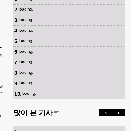
2
.
loading...
3
.
loading...
4
.
loading...
5
.
loading...
gna Carta in Jesus, 요한복음John 7:38)
6
.
loading...
이
7
.
loading...
8
.
loading...
9
.
loading...
진
10
.
loading...
많이 본 기사
주