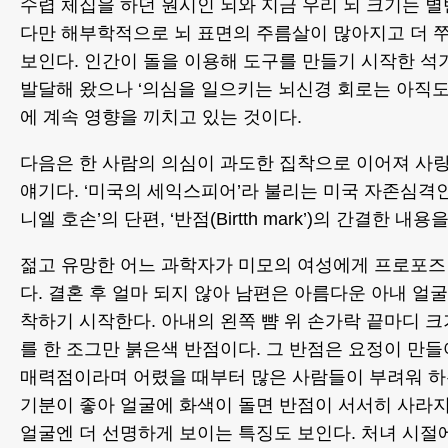
수렵 체집을 하던 원시인 뇌와 지금 우리 뇌 크기는 별
다만 해부학적으로 뇌 표면의 주름살이 많아지고 더
보인다. 인간이 돌을 이용해 도구를 만들기 시작한 
발달해 왔으나 ‘의심을 일으키는 뇌신경 회로는 아직
에 계속 영향을 끼치고 있는 것이다.
다음은 한 사람의 의심이 과도한 집착으로 이어져 사
얘기다. ‘미국의 세익스피어’라 불리는 미국 자존심격인
니엘 호손’의 단편, ‘반점(Birtth mark’)의 간결한 내
젊고 유망한 어느 과학자가 미모의 여성에게 프로포즈
다. 결혼 후 얼마 되지 않아 남편은 아름다운 아내 얼
착하기 시작한다. 아내의 왼쪽 뺨 위 손가락 끝마디 
를 한 조그만 붉은색 반점이다. 그 반점은 요정이 만들
매력점이라며 어렸을 때부터 많은 사람들이 부려워 하
기분이 좋아 얼굴에 화색이 돌면 반점이 서서히 사라
얼굴엔 더 선명하게 보이는 특징도 보인다. 처녀 시절