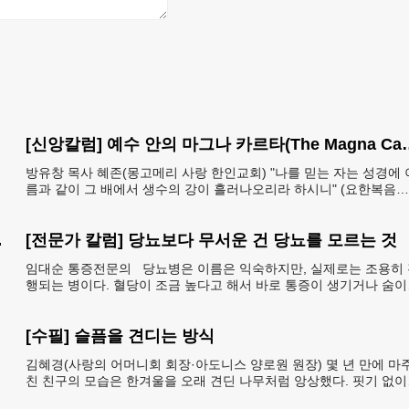
[신앙칼럼] 예수 안의 마그나 카르타(The Ma
방유창 목사 혜존(몽고메리 사랑 한인교회) "나를 믿는 자는 성경에 
름과 같이 그 배에서 생수의 강이 흘러나오리라 하시니" (요한복음
7:38). 저항시인 윤동주의 시집 《하늘과
인 제도 읽기 (18)
[전문가 칼럼] 당뇨보다 무서운 건 당뇨를 모르는 것
임대순 통증전문의 당뇨병은 이름은 익숙하지만, 실제로는 조용히 
자
행되는 병이다. 혈당이 조금 높다고 해서 바로 통증이 생기거나 숨이
차거나 쓰러지는 것은 아니다. 그래서 많은
[수필] 슬픔을 견디는 방식
았더라면
김혜경(사랑의 어머니회 회장·아도니스 양로원 원장) 몇 년 만에 마
친 친구의 모습은 한겨울을 오래 견딘 나무처럼 앙상했다. 핏기 없이
어두운 얼굴빛과 깊게 팬 퀭한 눈을 보는 순