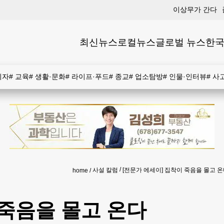
이상무가 간다
최신뉴스
로컬뉴스
글로벌 뉴스
한국
비자
#
교육
#
생활·문화
#
라이프·푸드
#
종교
#
업소탐방
#
인물·인터뷰
#
사
사설 칼럼
[전문가 에세이] 집착이 죽음을 몰고 
home
 죽음을 몰고 온다