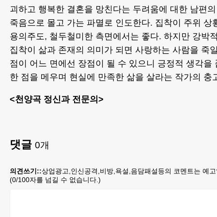
괴하고 행복한 결혼을 망친다는 두려움에 대한 남편의
죽음으로 몰고 가는 파멸로 인도한다. 집착이 주위 상
용의주도, 철두철미한 측면에서는 좋다. 하지만 강박
집착이 삶과 존재의 의미가 되면 사랑하는 사람을 죽일
점이 어느 면에선 장점이 될 수 있으니 긍정적 생각을
한 점을 메우며 현실에 만족한 삶을 살라는 작가의 충
<천양곡 정신과 전문의>
댓글
0
개
의견쓰기::
상업광고,인신공격,비방,욕설,음담패설등의 코멘트는 예고
(
0
/100자를 넘길 수 없습니다.)