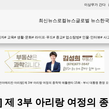
이상무가 간다
최신뉴스
로컬뉴스
글로벌 뉴스
한국
비자
#
교육
#
생활·문화
#
라이프·푸드
#
종교
#
업소탐방
#
인물·인터뷰
#
사
언아메리칸 아리랑] 제 3부 아리랑 여정의 종착역 애틀랜타 15회 - 부시 대통령 환영 
 제 3부 아리랑 여정의 종