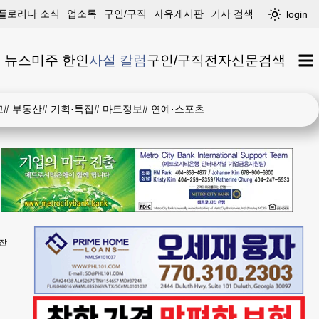
플로리다 소식
업소록
구인/구직
자유게시판
기사 검색
login
 뉴스
미주 한인
사설 칼럼
구인/구직
전자신문
검색
고
#
부동산
#
기획·특집
#
마트정보
#
연예·스포츠
오찬