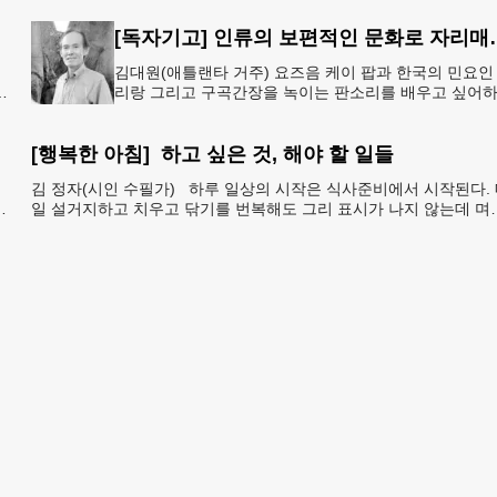
것은 거의
[독자기고] 인류의 보
김대원(애틀랜타 거주) 요즈음 케이 팝과 한국의 민요인
인
리랑 그리고 구곡간장을 녹이는 판소리를 배우고 싶어
10대 20대의 젊은 외국인들이 대단히 많다고 한다. 무
다도 온
[행복한 아침] 하고 싶은 것, 해야 할 일들
김 정자(시인 수필가) 하루 일상의 시작은 식사준비에서 시작된다.
게
일 설거지하고 치우고 닦기를 번복해도 그리 표시가 나지 않는데 며
만 손을 놓으면 당장 뒤죽박죽에 난장판 일