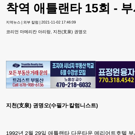
착역 애틀랜타 15회 - 
지역뉴스
|
외부 칼럼
|
2021-11-02 17:46:09
코리언 마메리칸 아리랑, 지천(支泉) 권명오
지천(支泉) 권명오(수필가·칼럼니스트)
1992년 2월 29일 애틀랜타 다운타운 메리어트호텔 부