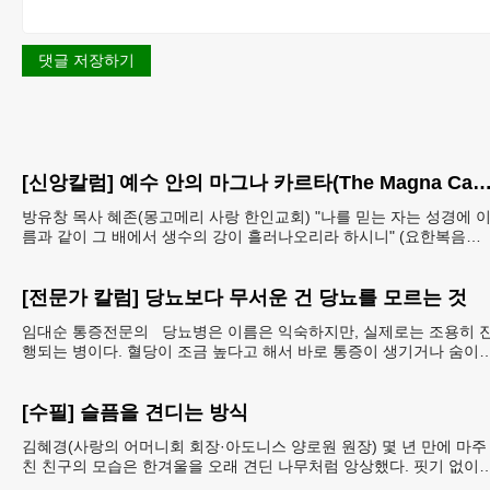
댓글 저장하기
[신앙칼럼] 예수 안의 마그나 카르타(The Magna Carta in Jesus, 요한복음Joh
방유창 목사 혜존(몽고메리 사랑 한인교회) "나를 믿는 자는 성경에 
름과 같이 그 배에서 생수의 강이 흘러나오리라 하시니" (요한복음
7:38). 저항시인 윤동주의 시집 《하늘과
[전문가 칼럼] 당뇨보다 무서운 건 당뇨를 모르는 것
임대순 통증전문의 당뇨병은 이름은 익숙하지만, 실제로는 조용히 
행되는 병이다. 혈당이 조금 높다고 해서 바로 통증이 생기거나 숨이
차거나 쓰러지는 것은 아니다. 그래서 많은
[수필] 슬픔을 견디는 방식
김혜경(사랑의 어머니회 회장·아도니스 양로원 원장) 몇 년 만에 마주
친 친구의 모습은 한겨울을 오래 견딘 나무처럼 앙상했다. 핏기 없이
어두운 얼굴빛과 깊게 팬 퀭한 눈을 보는 순