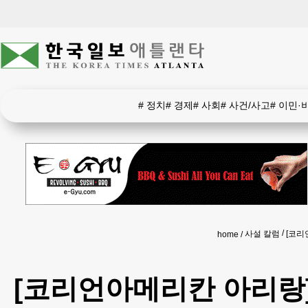
#
정치
#
경제
#
사회
#
사건/사고
#
이민·
사설 칼럼
[코리
home
[코리언아메리칸 아리랑]