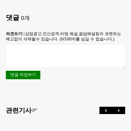
댓글
0
개
의견쓰기::
상업광고,인신공격,비방,욕설,음담패설등의 코멘트는
예고없이 삭제될수 있습니다. (
0
/100자를 넘길 수 없습니다.)
댓글 저장하기
관련기사