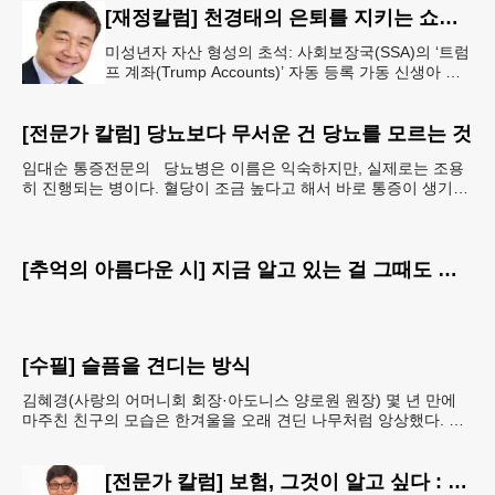
[재정칼럼] 천경태의 은퇴를 지키는 쇼셜시큐리티 인사이트 - 은퇴와 생활의 기초를 지키는 가장 현실적인 제도 읽기 (18)
미성년자 자산 형성의 초석: 사회보장국(SSA)의 ‘트럼
프 계좌(Trump Accounts)’ 자동 등록 가동 신생아 출
생 시 자동 개설 연계 및 연방 정부 1,000달러 시드머
니
[전문가 칼럼] 당뇨보다 무서운 건 당뇨를 모르는 것
임대순 통증전문의 당뇨병은 이름은 익숙하지만, 실제로는 조용
히 진행되는 병이다. 혈당이 조금 높다고 해서 바로 통증이 생기거
나 숨이 차거나 쓰러지는 것은 아니다. 그래서 많은
[추억의 아름다운 시] 지금 알고 있는 걸 그때도 알았더라면
[수필] 슬픔을 견디는 방식
김혜경(사랑의 어머니회 회장·아도니스 양로원 원장) 몇 년 만에
마주친 친구의 모습은 한겨울을 오래 견딘 나무처럼 앙상했다. 핏
기 없이 어두운 얼굴빛과 깊게 팬 퀭한 눈을 보는 순
[전문가 칼럼] 보험, 그것이 알고 싶다 : 주택보험, 보상 한도액은 얼마나 가입해야 할까?