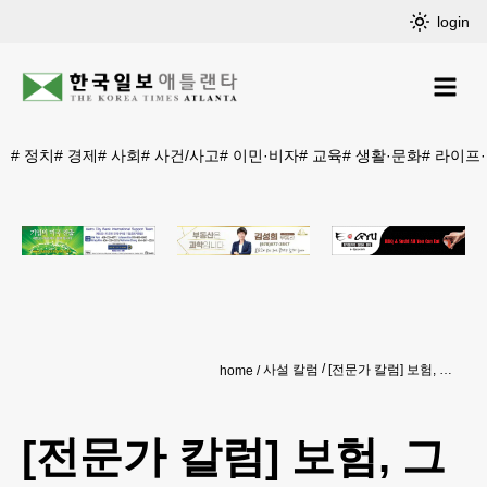
login
#
정치
#
경제
#
사회
#
사건/사고
#
이민·비자
#
교육
#
생활·문화
#
라이프
사설 칼럼
[전문가 칼럼] 보험, 그것이 알고 싶다 : 주택보험은 왜 집값이 아니라 ‘재건축 비용’으로 가입할까?
home
[전문가 칼럼] 보험, 그