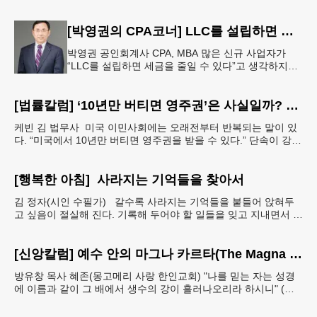
[박영권의 CPA코너] LLC를 설립하면 정말 세금이 줄어들까요?
박영권 공인회계사 CPA, MBA 많은 신규 사업자가
“LLC를 설립하면 세금을 줄일 수 있다”고 생각하지만,
LLC는 사업 운영을 위한 법적 구조일 뿐이며, 세금 부
담은 LLC
[법률칼럼] ‘10년만 버티면 영주권’은 사실일까? 42B 제도의 진실
케빈 김 법무사 미국 이민사회에는 오래전부터 반복되는 말이 있
다. “미국에서 10년만 버티면 영주권을 받을 수 있다.” 단속이 강화
될 때마다 이 이야기는 다시 퍼지고, 최근에는
[행복한 아침] 사라지는 기억들을 찾아서
김 정자(시인 수필가) 갈수록 사라지는 기억들을 붙들어 앉혀두
고 싶음이 절실해 진다. 기록해 두어야 할 일들을 잊고 지내면서 아
예 단서도 없이 까무룩 해버리는 당황스런 해프닝까
[신앙칼럼] 예수 안의 마그나 카르타(The Magna Carta in Jesus, 요한복음John 7:38)
방유창 목사 혜존(몽고메리 사랑 한인교회) "나를 믿는 자는 성경
에 이름과 같이 그 배에서 생수의 강이 흘러나오리라 하시니" (요
한복음 7:38). 저항시인 윤동주의 시집 《하늘과