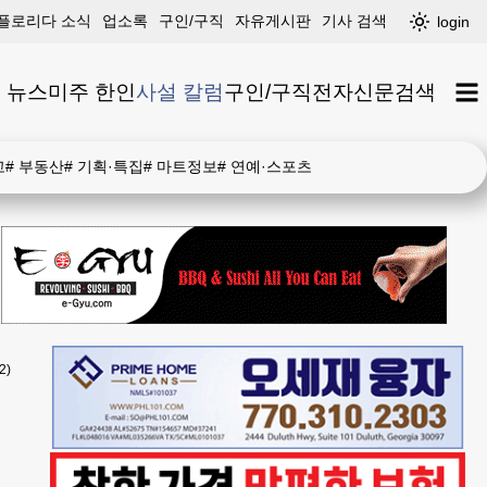
플로리다 소식
업소록
구인/구직
자유게시판
기사 검색
login
 뉴스
미주 한인
사설 칼럼
구인/구직
전자신문
검색
고
#
부동산
#
기획·특집
#
마트정보
#
연예·스포츠
2)