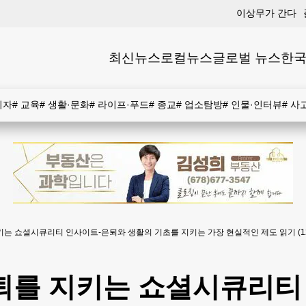
이상무가 간다
최신뉴스
로컬뉴스
글로벌 뉴스
한국
비자
#
교육
#
생활·문화
#
라이프·푸드
#
종교
#
업소탐방
#
인물·인터뷰
#
사
키는 쇼셜시큐리티 인사이트-은퇴와 생활의 기초를 지키는 가장 현실적인 제도 읽기 (1
은퇴를 지키는 쇼셜시큐리티