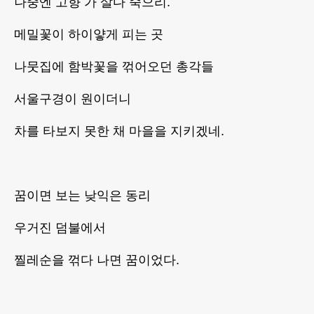
나중엔 고향 가 살다 죽으리.
메밀꽃이 하이얗게 피는 곳
나뭇집에 함박꽃을 꺾어오던 총각들
서울구경이 원이더니
차를 타보지 못한 채 마을을 지키겠네.
꿈이면 보는 낮익은 동리
우거진 덤불에서
찔레순을 꺾다 나면 꿈이었다.