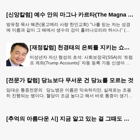
예 단서도 없이 까무룩 해버리는 당황스런 해프닝까
[신앙칼럼] 예수 안의 마그나 카르타(The Magna Carta in Jesus, 요한복음John 7:38)
방유창 목사 혜존(몽고메리 사랑 한인교회) "나를 믿는 자는 성경
에 이름과 같이 그 배에서 생수의 강이 흘러나오리라 하시니" (요
한복음 7:38). 저항시인 윤동주의 시집 《하늘과
[재정칼럼] 천경태의 은퇴를 지키는 쇼셜시큐리티 인사이트 - 은퇴와 생활의 기초를 지키는 가장 현실적인 제도 읽기 (18)
미성년자 자산 형성의 초석: 사회보장국(SSA)의 ‘트럼
프 계좌(Trump Accounts)’ 자동 등록 가동 신생아 출
생 시 자동 개설 연계 및 연방 정부 1,000달러 시드머
니
[전문가 칼럼] 당뇨보다 무서운 건 당뇨를 모르는 것
임대순 통증전문의 당뇨병은 이름은 익숙하지만, 실제로는 조용
히 진행되는 병이다. 혈당이 조금 높다고 해서 바로 통증이 생기거
나 숨이 차거나 쓰러지는 것은 아니다. 그래서 많은
[추억의 아름다운 시] 지금 알고 있는 걸 그때도 알았더라면