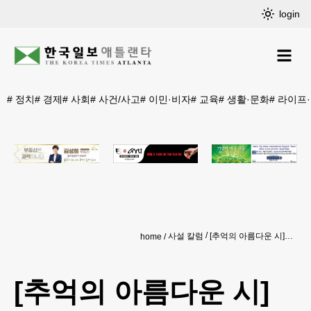
login
#
정치
#
경제
#
사회
#
사건/사고
#
이민·비자
#
교육
#
생활·문화
#
라이프
사설 칼럼
[추억의 아름다운 시] 고향
home
[추억의 아름다운 시]