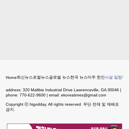
최신뉴스
로컬뉴스
글로벌 뉴스
한국 뉴스
미주 한인
사설 칼럼
구인
Home
address:
320 Maltbie Industrial Drive Lawrenceville, GA 30046
|
phone:
770-622-9600
| email:
ekoreatimes@gmail.com
Copyright ⓒ higodday. All rights reserved. 무단 전재 및 재배포
금지.