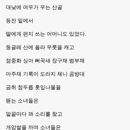
대낮에 여우가 우는 산골
등잔 밑에서
딸에게 편지 쓰는 어머니도 있었다.
둥글레 산에 올라 무룻을 캐고
점중화 싱아 뻐꾹새 장구채 범부채
마주재 기룩이 도라지 체니 곰방대
곰취 참두릅 홋잎나물을
뜯는 소녀들은
말끝마다 꽈 소리를 찾고
개암쌀을 까며 소녀들은