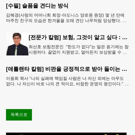
[수필] 슬픔을 견디는 방식
김혜경(사랑의 어머니회 회장·아도니스 양로원 원장) 몇 년 만에
마주친 친구의 모습은 한겨울을 오래 견딘 나무처럼 앙상했다. 핏
기 없이 어두운 얼굴빛과 깊게 팬 퀭한 눈을 보는 순
[전문가 칼럼] 보험, 그것이 알고 싶다 : 주택보험, 보상 한도액은 얼마나 가입해야 할까?
최선호 보험전문인 "한도가 없다"는 말은 듣기에는 참
시원하다. 끝없이 지원받고, 얼마든지 보상받을 수 있
다는 뜻처럼 들리기 때문이다. 하지만 현실에서 무한
정 제공되는 것은 거의
[애틀랜타 칼럼] 비판을 긍정적으로 받아 들이는 마음
이용희 목사 “나의 실패에 책임질 사람은 나 자신 외에는 아무도
없다. 나 자신이 바로 나의 큰 적이요, 비참한 운명의 원인이다.” 이
말은 세인트헬레나 섬에 유배되어 있던 프랑스
목록으로