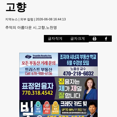
고향
지역뉴스
|
외부 칼럼
|
2026-06-08 16:44:13
추억의 아름다운 시,고향,노천명
글자작게
글자크게