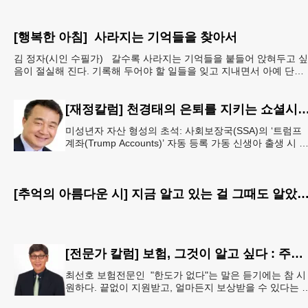
[행복한 아침] 사라지는 기억들을 찾아서
김 정자(시인 수필가) 갈수록 사라지는 기억들을 붙들어 앉혀두고 싶
음이 절실해 진다. 기록해 두어야 할 일들을 잊고 지내면서 아예 단서
도 없이 까무룩 해버리는 당황스런 해프닝까
[재정칼럼] 천경태의 은퇴를 지키는 쇼셜시큐리티 인사이트 - 은퇴와 생활의 기초를 지키는 가장 현실적
미성년자 자산 형성의 초석: 사회보장국(SSA)의 ‘트럼프
계좌(Trump Accounts)’ 자동 등록 가동 신생아 출생 시 
동 개설 연계 및 연방 정부 1,000달러 시드머니
[추억의 아름다운 시] 지금 알고 있는 걸 그때도 알
[전문가 칼럼] 보험, 그것이 알고 싶다 : 주택보험, 보상 한도액은 얼마나 가입해야 할까?
최선호 보험전문인 "한도가 없다"는 말은 듣기에는 참 시
원하다. 끝없이 지원받고, 얼마든지 보상받을 수 있다는 
처럼 들리기 때문이다. 하지만 현실에서 무한정 제공되는