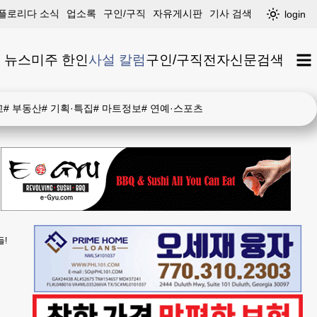
플로리다 소식
업소록
구인/구직
자유게시판
기사 검색
login
 뉴스
미주 한인
사설 칼럼
구인/구직
전자신문
검색
고
#
부동산
#
기획·특집
#
마트정보
#
연예·스포츠
들!