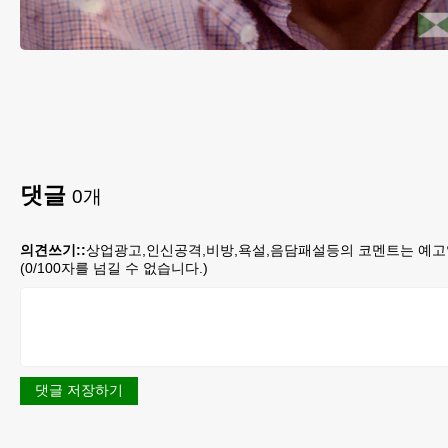
댓글
0
개
의견쓰기::
상업광고,인신공격,비방,욕설,음담패설등의 코멘트는 예고
(
0
/100자를 넘길 수 없습니다.)
댓글 저장하기