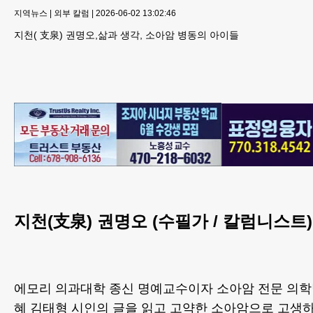
지역뉴스
|
외부 칼럼
|
2026-06-02 13:02:46
지천( 支泉) 권명오,삶과 생각, 소아암 병동의 아이들
지천(支泉) 권명오 (수필가 / 칼럼니스트)
에모리 의과대학 종신 명예교수이자 소아암 전문 의
혜 김태형 시인의 글을 읽고 고약한 소아암으로 고생