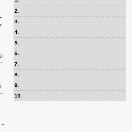
1
.
2
.
gna Carta in Jesus, 요한복음John 7:38)
3
.
이
4
.
5
.
6
.
진
7
.
8
.
9
.
주
10
.
.
세인