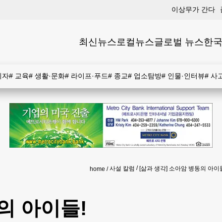
이상무가 간다
최신뉴스
로컬뉴스
글로벌 뉴스
한국
비자
#
교육
#
생활·문화
#
라이프·푸드
#
종교
#
업소탐방
#
인물·인터뷰
#
사
사설 칼럼
[삶과 생각] 소아암 병동의 아이
home
의 아이들!