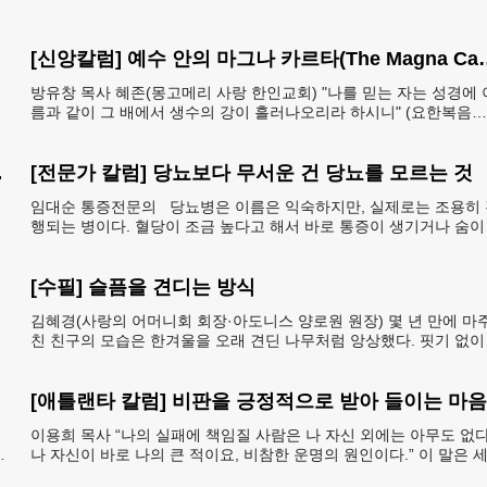
[신앙칼럼] 예수 안의 마그나 카르타(The Ma
방유창 목사 혜존(몽고메리 사랑 한인교회) "나를 믿는 자는 성경에 
름과 같이 그 배에서 생수의 강이 흘러나오리라 하시니" (요한복음
7:38). 저항시인 윤동주의 시집 《하늘과
인 제도 읽기 (18)
[전문가 칼럼] 당뇨보다 무서운 건 당뇨를 모르는 것
임대순 통증전문의 당뇨병은 이름은 익숙하지만, 실제로는 조용히 
자
행되는 병이다. 혈당이 조금 높다고 해서 바로 통증이 생기거나 숨이
차거나 쓰러지는 것은 아니다. 그래서 많은
[수필] 슬픔을 견디는 방식
았더라면
김혜경(사랑의 어머니회 회장·아도니스 양로원 원장) 몇 년 만에 마
친 친구의 모습은 한겨울을 오래 견딘 나무처럼 앙상했다. 핏기 없이
어두운 얼굴빛과 깊게 팬 퀭한 눈을 보는 순
[애틀랜타 칼럼] 비판을 긍정적으로 받아 들이는 마음
이용희 목사 “나의 실패에 책임질 사람은 나 자신 외에는 아무도 없다
뜻
나 자신이 바로 나의 큰 적이요, 비참한 운명의 원인이다.” 이 말은 
트헬레나 섬에 유배되어 있던 프랑스