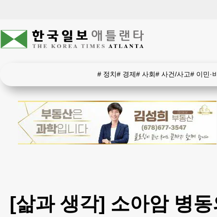
#
정치
#
경제
#
사회
#
사건/사고
#
이민·
[삶과 생각] 소아암 병동