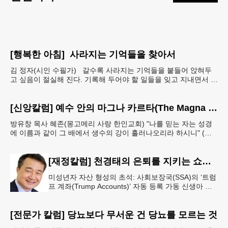
[행복한 아침] 사라지는 기억들을 찾아서
김 정자(시인 수필가) 갈수록 사라지는 기억들을 붙들어 앉혀두
고 싶음이 절실해 진다. 기록해 두어야 할 일들을 잊고 지내면서 아
예 단서도 없이 까무룩 해버리는 당황스런 해프닝까
[신앙칼럼] 예수 안의 마그나 카르타(The Magna Carta in Jesus, 요한복음John 7:38)
방유창 목사 혜존(몽고메리 사랑 한인교회) "나를 믿는 자는 성경
에 이름과 같이 그 배에서 생수의 강이 흘러나오리라 하시니" (요
한복음 7:38). 저항시인 윤동주의 시집 《하늘과
[재정칼럼] 천경태의 은퇴를 지키는 쇼셜시큐리티 인사이트 - 은퇴와 생활의 기초를 지키는 가장 현실적인 제도 읽기 (18)
미성년자 자산 형성의 초석: 사회보장국(SSA)의 ‘트럼
프 계좌(Trump Accounts)’ 자동 등록 가동 신생아 출
생 시 자동 개설 연계 및 연방 정부 1,000달러 시드머
니
[전문가 칼럼] 당뇨보다 무서운 건 당뇨를 모르는 것