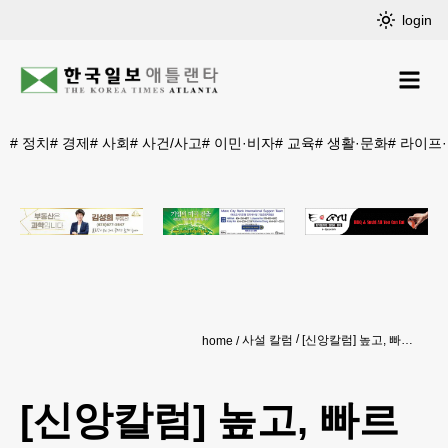
login
#
정치
#
경제
#
사회
#
사건/사고
#
이민·비자
#
교육
#
생활·문화
#
라이프
사설 칼럼
[신앙칼럼] 높고, 빠르게! (Ah, Mother! 이사야Isaiah 40:31)
home
[신앙칼럼] 높고, 빠르