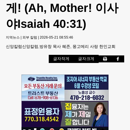
게! (Ah, Mother! 이사
야Isaiah 40:31)
지역뉴스
|
외부 칼럼
|
2026-05-21 08:55:46
신앙칼럼신앙칼럼,방유창 목사 혜존, 몽고메리 사랑 한인교회
글자작게
글자크게