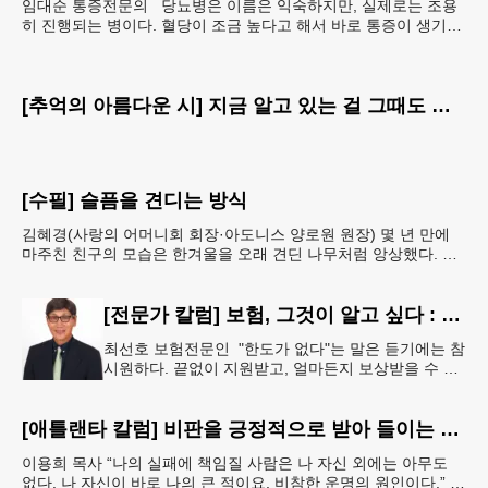
임대순 통증전문의 당뇨병은 이름은 익숙하지만, 실제로는 조용
히 진행되는 병이다. 혈당이 조금 높다고 해서 바로 통증이 생기거
나 숨이 차거나 쓰러지는 것은 아니다. 그래서 많은
[추억의 아름다운 시] 지금 알고 있는 걸 그때도 알았더라면
[수필] 슬픔을 견디는 방식
김혜경(사랑의 어머니회 회장·아도니스 양로원 원장) 몇 년 만에
마주친 친구의 모습은 한겨울을 오래 견딘 나무처럼 앙상했다. 핏
기 없이 어두운 얼굴빛과 깊게 팬 퀭한 눈을 보는 순
[전문가 칼럼] 보험, 그것이 알고 싶다 : 주택보험, 보상 한도액은 얼마나 가입해야 할까?
최선호 보험전문인 "한도가 없다"는 말은 듣기에는 참
시원하다. 끝없이 지원받고, 얼마든지 보상받을 수 있
다는 뜻처럼 들리기 때문이다. 하지만 현실에서 무한
정 제공되는 것은 거의
[애틀랜타 칼럼] 비판을 긍정적으로 받아 들이는 마음
이용희 목사 “나의 실패에 책임질 사람은 나 자신 외에는 아무도
없다. 나 자신이 바로 나의 큰 적이요, 비참한 운명의 원인이다.” 이