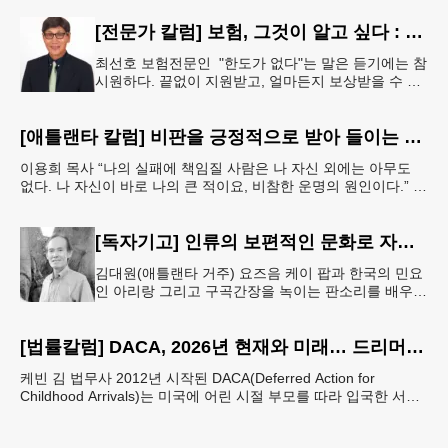
[전문가 칼럼] 보험, 그것이 알고 싶다 : 주택보험, 보상 한도액은 얼마나 가입해야 할까?
최선호 보험전문인 "한도가 없다"는 말은 듣기에는 참
시원하다. 끝없이 지원받고, 얼마든지 보상받을 수 있
다는 뜻처럼 들리기 때문이다. 하지만 현실에서 무한
정 제공되는 것은 거의
[애틀랜타 칼럼] 비판을 긍정적으로 받아 들이는 마음
이용희 목사 “나의 실패에 책임질 사람은 나 자신 외에는 아무도
없다. 나 자신이 바로 나의 큰 적이요, 비참한 운명의 원인이다.” 이
말은 세인트헬레나 섬에 유배되어 있던 프랑스
[독자기고] 인류의 보편적인 문화로 자리매김 한 K-컬쳐
김대원(애틀랜타 거주) 요즈음 케이 팝과 한국의 민요
인 아리랑 그리고 구곡간장을 녹이는 판소리를 배우고
싶어하는 10대 20대의 젊은 외국인들이 대단히 많다
고 한다. 무엇보다도 온
[법률칼럼] DACA, 2026년 현재와 미래… 드리머들의 선택은 무엇인가
케빈 김 법무사 2012년 시작된 DACA(Deferred Action for
Childhood Arrivals)는 미국에 어린 시절 부모를 따라 입국한 서류
미비 청년들에게 추방을