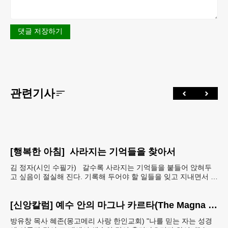
댓글 저장하기
관련기사
[행복한 아침] 사라지는 기억들을 찾아서
김 정자(시인 수필가) 갈수록 사라지는 기억들을 붙들어 앉혀두
고 싶음이 절실해 진다. 기록해 두어야 할 일들을 잊고 지내면서 아
예 단서도 없이 까무룩 해버리는 당황스런 해프닝까
[신앙칼럼] 예수 안의 마그나 카르타(The Magna Carta in Jesus, 요한복음John 7:38)
방유창 목사 혜존(몽고메리 사랑 한인교회) "나를 믿는 자는 성경