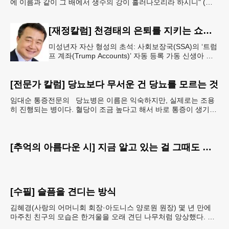
에 이름과 같이 그 배에서 생수의 강이 흘러나오리라 하시니" (요
한복음 7:38). 저항시인 윤동주의 시집 《하늘과
[재정칼럼] 천경태의 은퇴를 지키는 쇼셜시큐리티 인사이트 - 은퇴와 생활의 기초를 지키는 가장 현실적인 제도 읽기 (18)
미성년자 자산 형성의 초석: 사회보장국(SSA)의 ‘트럼
프 계좌(Trump Accounts)’ 자동 등록 가동 신생아 출
생 시 자동 개설 연계 및 연방 정부 1,000달러 시드머
니
[전문가 칼럼] 당뇨보다 무서운 건 당뇨를 모르는 것
임대순 통증전문의 당뇨병은 이름은 익숙하지만, 실제로는 조용
히 진행되는 병이다. 혈당이 조금 높다고 해서 바로 통증이 생기거
나 숨이 차거나 쓰러지는 것은 아니다. 그래서 많은
[추억의 아름다운 시] 지금 알고 있는 걸 그때도 알았더라면
[수필] 슬픔을 견디는 방식
김혜경(사랑의 어머니회 회장·아도니스 양로원 원장) 몇 년 만에
마주친 친구의 모습은 한겨울을 오래 견딘 나무처럼 앙상했다. 핏
기 없이 어두운 얼굴빛과 깊게 팬 퀭한 눈을 보는 순