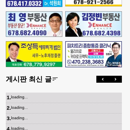
게시판 최신 글
1
.
loading...
2
.
loading...
3
.
loading...
4
.
loading...