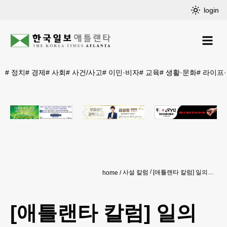
login
#
정치
#
경제
#
사회
#
사건/사고
#
이민·비자
#
교육
#
생활·문화
#
라이프
사설 칼럼
[애틀랜타 칼럼] 일의 보람을 즐겨라
home
[애틀랜타 칼럼] 일의