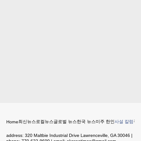
최신뉴스
로컬뉴스
글로벌 뉴스
한국 뉴스
미주 한인
사설 칼럼
구인
Home
address:
320 Maltbie Industrial Drive Lawrenceville, GA 30046
|