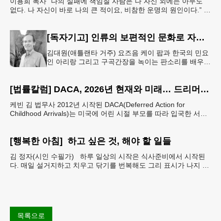
이용희 목사 “나의 실패에 책임질 사람은 나 자신 외에는 아무도
없다. 나 자신이 바로 나의 큰 적이요, 비참한 운명의 원인이다.” 이
말은 세인트헬레나 섬에 유배되어 있던 프랑스
[독자기고] 인류의 보편적인 문화로 자리매김 한 K-컬쳐
김대원(애틀랜타 거주) 요즈음 케이 팝과 한국의 민요
인 아리랑 그리고 구곡간장을 녹이는 판소리를 배우고
싶어하는 10대 20대의 젊은 외국인들이 대단히 많다
고 한다. 무엇보다도 온
[법률칼럼] DACA, 2026년 현재와 미래… 드리머들의 선택은 무엇인가
케빈 김 법무사 2012년 시작된 DACA(Deferred Action for
Childhood Arrivals)는 미국에 어린 시절 부모를 따라 입국한 서류
미비 청년들에게 추방을
[행복한 아침] 하고 싶은 것, 해야 할 일들
김 정자(시인 수필가) 하루 일상의 시작은 식사준비에서 시작된
다. 매일 설거지하고 치우고 닦기를 번복해도 그리 표시가 나지 않
는데 며칠만 손을 놓으면 당장 뒤죽박죽에 난장판 일
목록으로