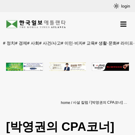
login
#
정치
#
경제
#
사회
#
사건/사고
#
이민·비자
#
교육
#
생활·문화
#
라이프
사설 칼럼
[박영권의 CPA코너] One Big Beautiful Bill Act (OBBBA) - 새로운 세법 풀이 제13편 : 표준공제 vs 항목공제, 나에게 유리한 선택은?
home
[박영권의 CPA코너]