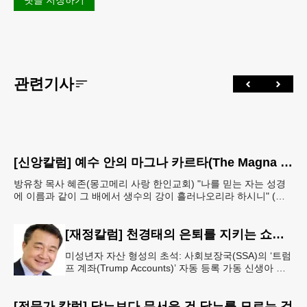
댓글 저장하기
관련기사
[신앙칼럼] 예수 안의 마그나 카르타(The Magna Carta in Jesus, 요한복음John 7:38)
방유창 목사 혜존(몽고메리 사랑 한인교회) "나를 믿는 자는 성경
에 이름과 같이 그 배에서 생수의 강이 흘러나오리라 하시니" (요
한복음 7:38). 저항시인 윤동주의 시집 《하늘과
[재정칼럼] 천경태의 은퇴를 지키는 쇼셜시큐리티 인사이트 - 은퇴와 생활의 기초를 지키는 가장 현실적인 제도 읽기 (18)
미성년자 자산 형성의 초석: 사회보장국(SSA)의 ‘트럼
프 계좌(Trump Accounts)’ 자동 등록 가동 신생아 출
생 시 자동 개설 연계 및 연방 정부 1,000달러 시드머
니
[전문가 칼럼] 당뇨보다 무서운 건 당뇨를 모르는 것