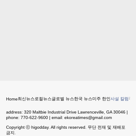
최신뉴스
로컬뉴스
글로벌 뉴스
한국 뉴스
미주 한인
사설 칼럼
구인
Home
address:
320 Maltbie Industrial Drive Lawrenceville, GA 30046
|
phone:
770-622-9600
| email:
ekoreatimes@gmail.com
Copyright ⓒ higodday. All rights reserved. 무단 전재 및 재배포
금지.