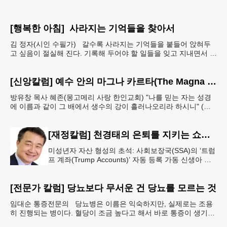
[행복한 아침] 사라지는 기억들을 찾아서
김 정자(시인 수필가) 갈수록 사라지는 기억들을 붙들어 앉혀두
고 싶음이 절실해 진다. 기록해 두어야 할 일들을 잊고 지내면서 아
예 단서도 없이 까무룩 해버리는 당황스런 해프닝까
[신앙칼럼] 예수 안의 마그나 카르타(The Magna Carta in Jesus, 요한복음John 7:38)
방유창 목사 혜존(몽고메리 사랑 한인교회) "나를 믿는 자는 성경
에 이름과 같이 그 배에서 생수의 강이 흘러나오리라 하시니" (요
한복음 7:38). 저항시인 윤동주의 시집 《하늘과
[재정칼럼] 천경태의 은퇴를 지키는 쇼셜시큐리티 인사이트 - 은퇴와 생활의 기초를 지키는 가장 현실적인 제도 읽기 (18)
미성년자 자산 형성의 초석: 사회보장국(SSA)의 ‘트럼
프 계좌(Trump Accounts)’ 자동 등록 가동 신생아 출
생 시 자동 개설 연계 및 연방 정부 1,000달러 시드머
니
[전문가 칼럼] 당뇨보다 무서운 건 당뇨를 모르는 것
임대순 통증전문의 당뇨병은 이름은 익숙하지만, 실제로는 조용
히 진행되는 병이다. 혈당이 조금 높다고 해서 바로 통증이 생기거
나 숨이 차거나 쓰러지는 것은 아니다. 그래서 많은