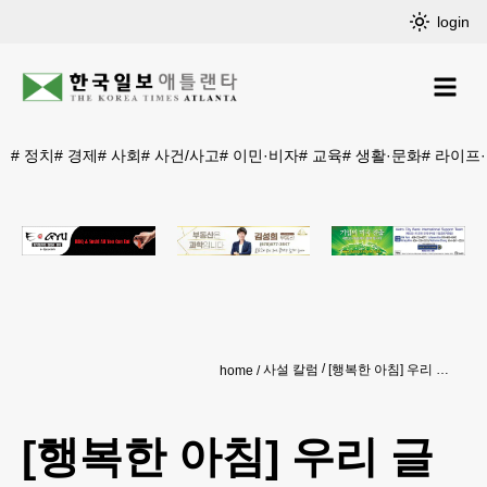
login
#
정치
#
경제
#
사회
#
사건/사고
#
이민·비자
#
교육
#
생활·문화
#
라이프
사설 칼럼
[행복한 아침] 우리 글 한글
home
[행복한 아침] 우리 글