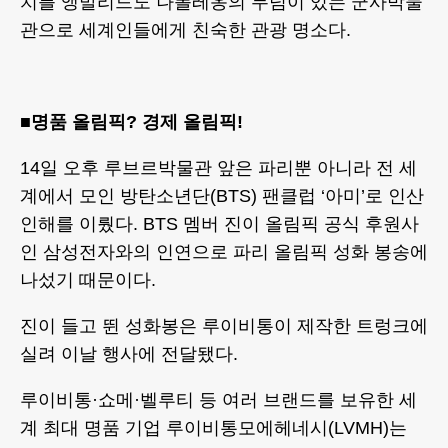
치를 앵발리드도 나폴레옹의 무덤이 있는 군사박물
관으로 세계인들에게 친숙한 관광 명소다.
■명품 올림픽? 경제 올림픽!
14일 오후 루브르박물관 앞은 파리뿐 아니라 전 세
계에서 모인 방탄소년단(BTS) 팬클럽 ‘아미’로 인산
인해를 이뤘다. BTS 멤버 진이 올림픽 공식 후원사
인 삼성전자와의 인연으로 파리 올림픽 성화 봉송에
나섰기 때문이다.
진이 들고 뛴 성화봉은 루이비통이 제작한 트렁크에
실려 이날 행사에 전달됐다.
루이비통·쇼메·벨루티 등 여러 브랜드를 보유한 세
계 최대 명품 기업 루이비통모에헤네시(LVMH)는