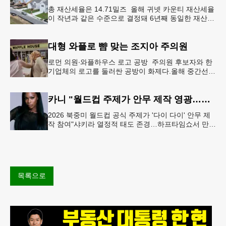
총 재산세율은 14.71밀즈 올해 귀넷 카운티 재산세율
이 작년과 같은 수준으로 결정돼 6년째 동일한 재산세
율을 유지하게 됐다.귀넷 커미셔너 위원회는 4일 저녁
열린 정례 회의에서
대형 와플로 뺨 맞는 조지아 주의원
로먼 의원∙와플하우스 로고 공방 주의원 후보자와 한
기업체의 로고를 둘러싼 공방이 화제다.올해 중간선거
에서 민주당 주상원 후보(7지구)로 나서는 루와 로먼
(둘루스) 주하원의원은
카니 "월드컵 주제가 안무 제작 영광…춤은 국경 없는 언어"
2026 북중미 월드컵 공식 주제가 '다이 다이' 안무 제
작 참여"샤키라 열정적 태도 존경…하프타임쇼서 만난
BTS, 특별한 기억""글로벌-한국 엔터테인먼트 산업 잇
는 가교 역할
목록으로