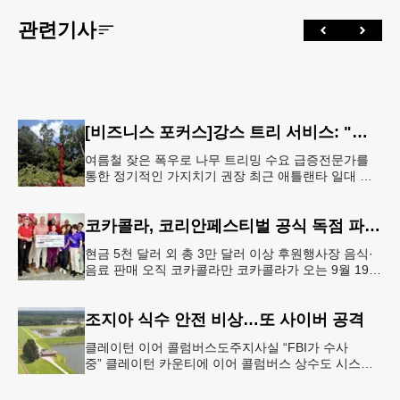
관련기사
[비즈니스 포커스]강스 트리 서비스: "강풍에 부러질라"… 여름철 주택가 수목 관리 '비상'
여름철 잦은 폭우로 나무 트리밍 수요 급증전문가를
통한 정기적인 가지치기 권장 최근 애틀랜타 일대 주
택가에서 여름철 수목 관리에 대한 경각심이 높아지면
서, 전문적인 트리밍(가지치기
코카콜라, 코리안페스티벌 공식 독점 파트너 참여
현금 5천 달러 외 총 3만 달러 이상 후원행사장 음식·
음료 판매 오직 코카콜라만 코카콜라가 오는 9월 19-
20일 귀넷플레이스 몰에서 열리는 2026 코리안 페스
티벌의 공식 독점
조지아 식수 안전 비상…또 사이버 공격
클레이턴 이어 콜럼버스도주지사실 “FBI가 수사
중” 클레이턴 카운티에 이어 콜럼버스 상수도 시스템
도 사이버 공격을 받은 것으로 확인됐다. 이로써 조지
아에서만 최소 2곳의 상수도