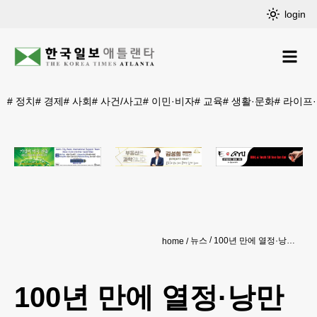
login
#
정치
#
경제
#
사회
#
사건/사고
#
이민·비자
#
교육
#
생활·문화
#
라이프
뉴스
100년 만에 열정·낭만의 佛꽃 타오른다
home
100년 만에 열정·낭만