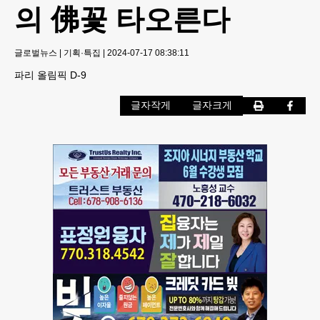
의 佛꽃 타오른다
글로벌뉴스
|
기획·특집
|
2024-07-17 08:38:11
파리 올림픽 D-9
글자작게
글자크게