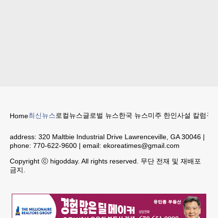
최신뉴스
로컬뉴스
글로벌 뉴스
한국 뉴스
미주 한인
사설 칼럼
구인
Home
address:
320 Maltbie Industrial Drive Lawrenceville, GA 30046
|
phone:
770-622-9600
| email:
ekoreatimes@gmail.com
Copyright ⓒ higodday. All rights reserved. 무단 전재 및 재배포
금지.