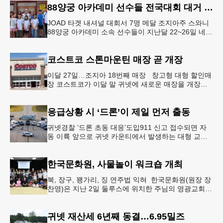
88양궁 아카데미 선수들 전국대회 대거 입상
JOAD 타겟 내셔널 대회서 7명 메달 조지아주 스와니
88양궁 아카데미 소속 선수들이 지난달 22~26일 네브
래스카주 링컨에서 열린 2026 주니어 올림픽 양궁 디
벨롭먼트(JOA
코스트코 스톤마운틴 매장 곧 개장
이달 27일…조지아 18번째 매장 창고형 대형 할인매
장 코스트코가 이달 말 귀넷에 새로운 매장을 개장한
다.코스트코는 4일 “스톤마운틴 매장을 8월 27일 정식
개장할 예정”이라
응급상황 시 ‘드론’이 제일 먼저 출동
귀넷경찰 ‘드론 초동 대응’도입911 신고 접수되면 자
동 이륙 앞으로 귀넷 카운티에서 발생하는 대형 교통
사고나 범죄 현장 등 응급 상황 발생 시 드론이 가장
먼저 현장에 출동해 상
한국문화원, 사물놀이 워크숍 개최
북, 장구, 꽹가리, 징 연주법 익혀 한국문화원(원장 장
찬영)은 지난 2일 둘루스에 위치한 주님의 영광교회에
서 사물놀이 워크숍을 개최했다.한국을 대표하는 전통
공연예술인 사물놀이
귀넷 재산세 6년째 동결…6.95밀즈