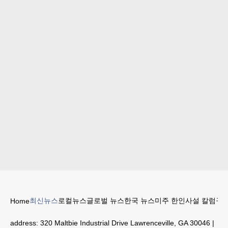
최신뉴스
로컬뉴스
글로벌 뉴스
한국 뉴스
미주 한인
사설 칼럼
구인
Home
address:
320 Maltbie Industrial Drive Lawrenceville, GA 30046
|