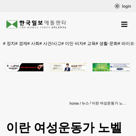
login
#
정치
#
경제
#
사회
#
사건/사고
#
이민·비자
#
교육
#
생활·문화
#
라이프
뉴스
이란 여성운동가 노벨평화상 '옥중 수상'…"승리가 눈앞"
home
이란 여성운동가 노벨