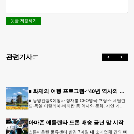
댓글 저장하기
관련기사
■ 화제의 여행 프로그램-“40년 역사의 신뢰… 서유럽 8개국 13일 대장정”
■ 동방관광&여행사 장재홍 CEO영국·프랑스·네덜란
드·독일·이탈리아·바티칸 등 역사와 문화, 자연 기
행…‘감동과 치유의 대장정’ 10월 6일 출발, 호텔·버스
·식사 일정‘
아마존 애틀랜타 드론 배송 금년 말 시작
스톤마운틴 물류센터 반경 7마일 내 소매업체 간의 빠