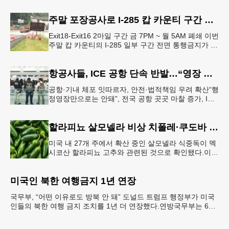
시적인 봉쇄령이 내려졌다고 교육구 측이 밝혔다.학부
모들에게 발송된 서한에서
주말 포장공사로 I-285 캅 카운티 구간 통행금지
Exit18-Exit16 2마일 구간 금 7PM ~ 월 5AM 폐쇄 이번
주말 캅 카운티의 I-285 일부 구간 전면 통행금지가 시
행된다. 18번 출구인 페이스 페리 로드에서 16
항공사들, ICE 공항 단속 반발…“영장 없인 협조 불가”
공항·기내 체포 잇따르자, 안전·법적책임 우려 확산“행
정영장만으로는 안돼”, 전국 공항 곳곳 마찰 증가, ICE
는 공항 단속 확대 방침 연방 이민세관단속국 요원들
이 뉴욕 JKF 케
할라피뇨 살모넬라 비상 치폴레·쿠도바 긴급 회수
미국 내 27개 주에서 확산 중인 살모넬라 식중독이 멕
시코산 할라피뇨 고추와 관련된 것으로 확인됐다.이에
따라 멕시코 음식 체인인 치폴레와 쿠도바가 해당 식
재료를 전면 회수했다.연
미국인 북한 여행금지 1년 연장
국무부, “어떤 이유로도 방북 안 돼” 도널드 트럼프 행정부가 미국
인들의 북한 여행 금지 조치를 1년 더 연장했다.연방국무부는 6일
“북한 내 체포와 구금 위험으로부터 미국민의 안