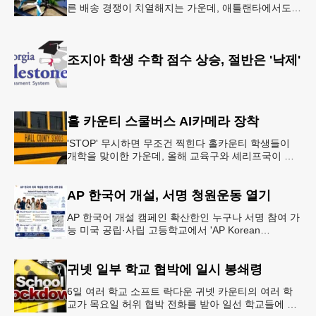
른 배송 경쟁이 치열해지는 가운데, 애틀랜타에서도
조만간 아마존의 택배가 하늘을 날아 배송될 예정이
다.아마존은 올해 말 조지아주
조지아 학생 수학 점수 상승, 절반은 '낙제'
홀 카운티 스쿨버스 AI카메라 장착
'STOP' 무시하면 무조건 찍힌다 홀카운티 학생들이
개학을 맞이한 가운데, 올해 교육구와 셰리프국이 학
생들의 안전을 위협하는 스쿨버스 추월 차량을 상대로
강력한 단속에 나선다.홀
AP 한국어 개설, 서명 청원운동 열기
AP 한국어 개설 캠페인 확산한인 누구나 서명 참여 가
능 미국 공립·사립 고등학교에서 'AP Korean
Language and Culture(한국어 및 한국문화 AP 과목)'
개
귀넷 일부 학교 협박에 일시 봉쇄령
6일 여러 학교 소프트 락다운 귀넷 카운티의 여러 학
교가 목요일 허위 협박 전화를 받아 일선 학교들에 일