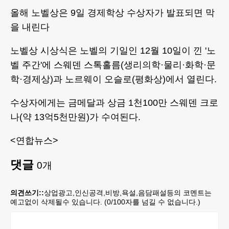
올해 노벨상은 9일 경제학상 수상자가 발표되면 막
을 내린다
노벨상 시상식은 노벨의 기일인 12월 10일이 낀 '노
벨 주간'에 스웨덴 스톡홀름(생리의학·물리·화학·문
학·경제상)과 노르웨이 오슬로(평화상)에서 열린다.
수상자에게는 금메달과 상금 1천100만 스웨덴 크로
나(약 13억5천만원)가 수여된다.
<연합뉴스>
댓글
0
개
의견쓰기::
상업광고,인신공격,비방,욕설,음담패설등의 코멘트는
예고없이 삭제될수 있습니다. (
0
/100자를 넘길 수 없습니다.)