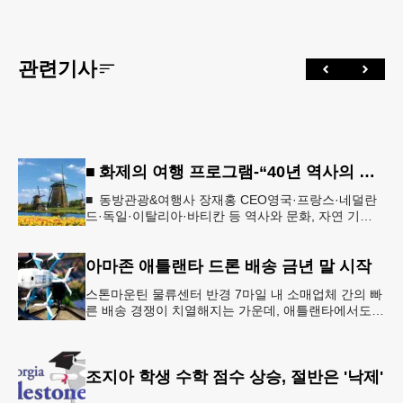
관련기사
■ 화제의 여행 프로그램-“40년 역사의 신뢰… 서유럽 8개국 13일 대장정”
■ 동방관광&여행사 장재홍 CEO영국·프랑스·네덜란
드·독일·이탈리아·바티칸 등 역사와 문화, 자연 기
행…‘감동과 치유의 대장정’ 10월 6일 출발, 호텔·버스
·식사 일정‘
아마존 애틀랜타 드론 배송 금년 말 시작
스톤마운틴 물류센터 반경 7마일 내 소매업체 간의 빠
른 배송 경쟁이 치열해지는 가운데, 애틀랜타에서도
조만간 아마존의 택배가 하늘을 날아 배송될 예정이
다.아마존은 올해 말 조지아주
조지아 학생 수학 점수 상승, 절반은 '낙제'