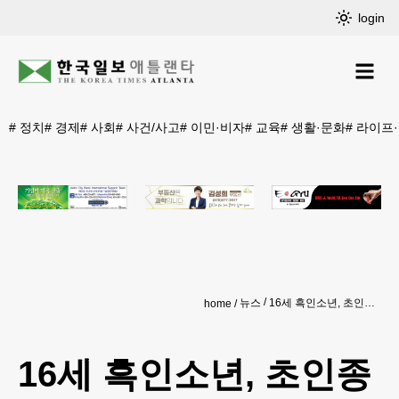
login
#
정치
#
경제
#
사회
#
사건/사고
#
이민·비자
#
교육
#
생활·문화
#
라이프
뉴스
16세 흑인소년, 초인종 잘못 눌렀다가 백인 집주인에 총 맞아
home
16세 흑인소년, 초인종