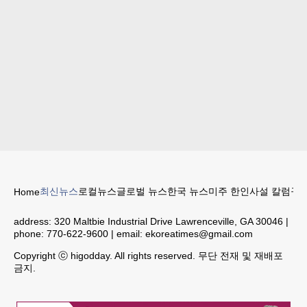
최신뉴스
로컬뉴스
글로벌 뉴스
한국 뉴스
미주 한인
사설 칼럼
구인
Home
address:
320 Maltbie Industrial Drive Lawrenceville, GA 30046
|
phone:
770-622-9600
| email:
ekoreatimes@gmail.com
Copyright ⓒ higodday. All rights reserved. 무단 전재 및 재배포
금지.