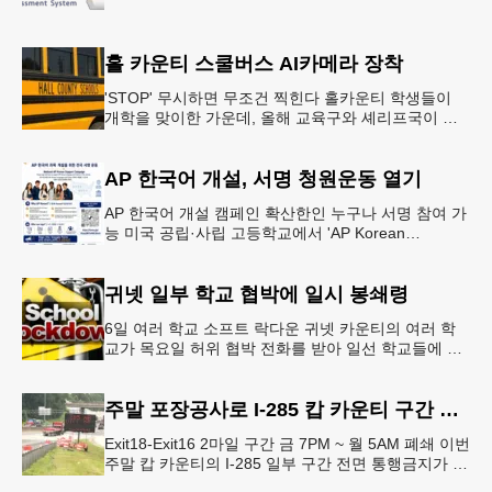
홀 카운티 스쿨버스 AI카메라 장착
'STOP' 무시하면 무조건 찍힌다 홀카운티 학생들이
개학을 맞이한 가운데, 올해 교육구와 셰리프국이 학
생들의 안전을 위협하는 스쿨버스 추월 차량을 상대로
강력한 단속에 나선다.홀
AP 한국어 개설, 서명 청원운동 열기
AP 한국어 개설 캠페인 확산한인 누구나 서명 참여 가
능 미국 공립·사립 고등학교에서 'AP Korean
Language and Culture(한국어 및 한국문화 AP 과목)'
개
귀넷 일부 학교 협박에 일시 봉쇄령
6일 여러 학교 소프트 락다운 귀넷 카운티의 여러 학
교가 목요일 허위 협박 전화를 받아 일선 학교들에 일
시적인 봉쇄령이 내려졌다고 교육구 측이 밝혔다.학부
모들에게 발송된 서한에서
주말 포장공사로 I-285 캅 카운티 구간 통행금지
Exit18-Exit16 2마일 구간 금 7PM ~ 월 5AM 폐쇄 이번
주말 캅 카운티의 I-285 일부 구간 전면 통행금지가 시
행된다. 18번 출구인 페이스 페리 로드에서 16