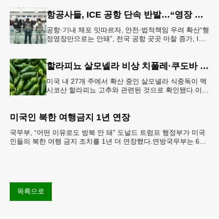
항공사들, ICE 공항 단속 반발…“영장 없인 협조 불가”
공항·기내 체포 잇따르자, 안전·법적책임 우려 확산“행
정영장만으로는 안돼”, 전국 공항 곳곳 마찰 증가, ICE
는 공항 단속 확대 방침 연방 이민세관단속국 요원들
이 뉴욕 JKF 케
할라피뇨 살모넬라 비상 치폴레·쿠도바 긴급 회수
미국 내 27개 주에서 확산 중인 살모넬라 식중독이 멕
시코산 할라피뇨 고추와 관련된 것으로 확인됐다.이에
따라 멕시코 음식 체인인 치폴레와 쿠도바가 해당 식
재료를 전면 회수했다.연
미국인 북한 여행금지 1년 연장
국무부, “어떤 이유로도 방북 안 돼” 도널드 트럼프 행정부가 미국
인들의 북한 여행 금지 조치를 1년 더 연장했다.연방국무부는 6일
“북한 내 체포와 구금 위험으로부터 미국민의 안
목록으로