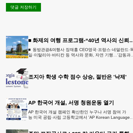
댓글 저장하기
■ 화제의 여행 프로그램-“40년 역사의 신뢰… 서유럽 
■ 동방관광&여행사 장재홍 CEO영국·프랑스·네덜란드·
일·이탈리아·바티칸 등 역사와 문화, 자연 기행…‘감동과
치유의 대장정’ 10월 6일 출발, 호텔·버스·식사 일정‘
조지아 학생 수학 점수 상승, 절반은 '낙제'
AP 한국어 개설, 서명 청원운동 열기
AP 한국어 개설 캠페인 확산한인 누구나 서명 참여 가
능 미국 공립·사립 고등학교에서 'AP Korean Language
and Culture(한국어 및 한국문화 AP 과목)' 개