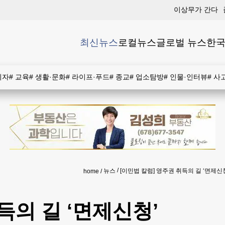
이상무가 간다
최신뉴스
로컬뉴스
글로벌 뉴스
한국
비자
#
교육
#
생활·문화
#
라이프·푸드
#
종교
#
업소탐방
#
인물·인터뷰
#
사
뉴스
[이민법 칼럼] 영주권 취득의 길 ‘면제신
home
득의 길 ‘면제신청’