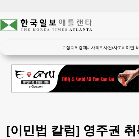
#
정치
#
경제
#
사회
#
사건/사고
#
이민·
[이민법 칼럼] 영주권 취