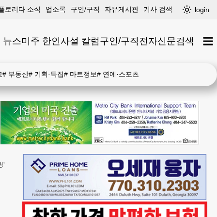
플로리다 소식
업소록
구인/구직
자유게시판
기사 검색
login
 뉴스
미주 한인
사설 칼럼
구인/구직
전자신문
검색
고
#
부동산
#
기획·특집
#
마트정보
#
연예·스포츠
청’