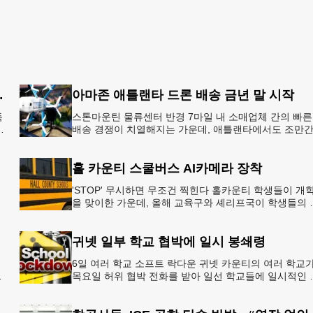
8개국 13일 대장정”
아마존 애틀랜타 드론 배송 금년 말 시작
독
스톤마운틴 물류센터 반경 7마일 내 소매업체 간의 빠른
배송 경쟁이 치열해지는 가운데, 애틀랜타에서도 조만
아마존의 택배가 하늘을 날아 배송될 예정이다.아마존
올해 말 조지아주
홀 카운티 스쿨버스 AI카메라 장착
'STOP' 무시하면 무조건 찍힌다 홀카운티 학생들이 개
을 맞이한 가운데, 올해 교육구와 셰리프국이 학생들의 
전을 위협하는 스쿨버스 추월 차량을 상대로 강력한 단
에 나선다.홀
귀넷 일부 학교 협박에 일시 봉쇄령
6일 여러 학교 소프트 락다운 귀넷 카운티의 여러 학교
목요일 허위 협박 전화를 받아 일선 학교들에 일시적인 
쇄령이 내려졌다고 교육구 측이 밝혔다.학부모들에게 
된 서한에서