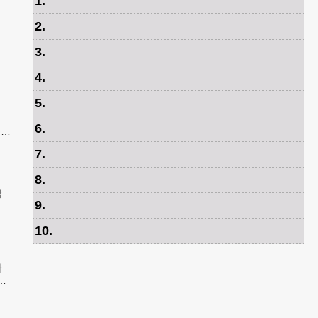
1
.
2
.
3
.
4
.
5
.
6
.
간
은
7
.
8
.
학
9
.
안
속
10
.
가
봉
발송