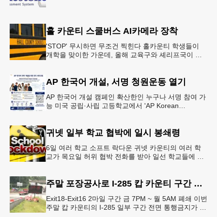
홀 카운티 스쿨버스 AI카메라 장착
'STOP' 무시하면 무조건 찍힌다 홀카운티 학생들이
개학을 맞이한 가운데, 올해 교육구와 셰리프국이 학
생들의 안전을 위협하는 스쿨버스 추월 차량을 상대로
강력한 단속에 나선다.홀
AP 한국어 개설, 서명 청원운동 열기
AP 한국어 개설 캠페인 확산한인 누구나 서명 참여 가
능 미국 공립·사립 고등학교에서 'AP Korean
Language and Culture(한국어 및 한국문화 AP 과목)'
개
귀넷 일부 학교 협박에 일시 봉쇄령
6일 여러 학교 소프트 락다운 귀넷 카운티의 여러 학
교가 목요일 허위 협박 전화를 받아 일선 학교들에 일
시적인 봉쇄령이 내려졌다고 교육구 측이 밝혔다.학부
모들에게 발송된 서한에서
주말 포장공사로 I-285 캅 카운티 구간 통행금지
Exit18-Exit16 2마일 구간 금 7PM ~ 월 5AM 폐쇄 이번
주말 캅 카운티의 I-285 일부 구간 전면 통행금지가 시
행된다. 18번 출구인 페이스 페리 로드에서 16