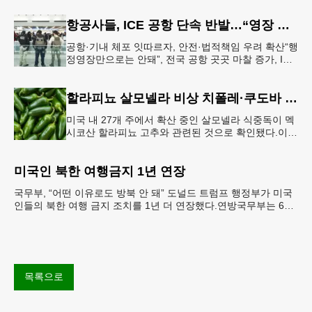
항공사들, ICE 공항 단속 반발…“영장 없인 협조 불가”
공항·기내 체포 잇따르자, 안전·법적책임 우려 확산“행
정영장만으로는 안돼”, 전국 공항 곳곳 마찰 증가, ICE
는 공항 단속 확대 방침 연방 이민세관단속국 요원들
이 뉴욕 JKF 케
할라피뇨 살모넬라 비상 치폴레·쿠도바 긴급 회수
미국 내 27개 주에서 확산 중인 살모넬라 식중독이 멕
시코산 할라피뇨 고추와 관련된 것으로 확인됐다.이에
따라 멕시코 음식 체인인 치폴레와 쿠도바가 해당 식
재료를 전면 회수했다.연
미국인 북한 여행금지 1년 연장
국무부, “어떤 이유로도 방북 안 돼” 도널드 트럼프 행정부가 미국
인들의 북한 여행 금지 조치를 1년 더 연장했다.연방국무부는 6일
“북한 내 체포와 구금 위험으로부터 미국민의 안
목록으로