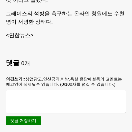
것"이라고 말했다.
그레이스의 석방을 촉구하는 온라인 청원에도 수천
명이 서명한 상태다.
<연합뉴스>
댓글
0
개
의견쓰기::
상업광고,인신공격,비방,욕설,음담패설등의 코멘트는
예고없이 삭제될수 있습니다. (
0
/100자를 넘길 수 없습니다.)
댓글 저장하기