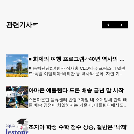
관련기사
■ 화제의 여행 프로그램-“40년 역사의 신뢰… 서유럽 8개국 13일 대장정”
■ 동방관광&여행사 장재홍 CEO영국·프랑스·네덜란
드·독일·이탈리아·바티칸 등 역사와 문화, 자연 기
행…‘감동과 치유의 대장정’ 10월 6일 출발, 호텔·버스
·식사 일정‘
아마존 애틀랜타 드론 배송 금년 말 시작
스톤마운틴 물류센터 반경 7마일 내 소매업체 간의 빠
른 배송 경쟁이 치열해지는 가운데, 애틀랜타에서도
조만간 아마존의 택배가 하늘을 날아 배송될 예정이
다.아마존은 올해 말 조지아주
조지아 학생 수학 점수 상승, 절반은 '낙제'