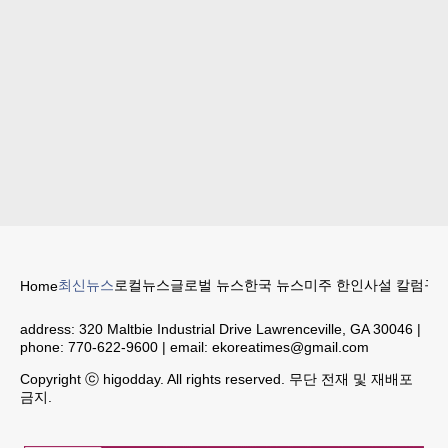
최신뉴스
로컬뉴스
글로벌 뉴스
한국 뉴스
미주 한인
사설 칼럼
구인
Home
address:
320 Maltbie Industrial Drive Lawrenceville, GA 30046
|
phone:
770-622-9600
| email:
ekoreatimes@gmail.com
Copyright ⓒ higodday. All rights reserved. 무단 전재 및 재배포
금지.