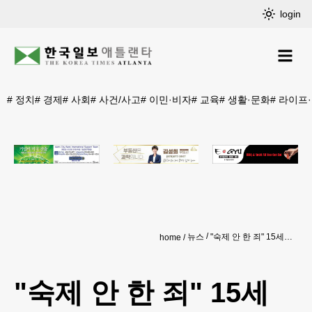
login
#
정치
#
경제
#
사회
#
사건/사고
#
이민·비자
#
교육
#
생활·문화
#
라이프
뉴스
"숙제 안 한 죄" 15세 흑인 여학생 2달째 구금 논란
home
"숙제 안 한 죄" 15세