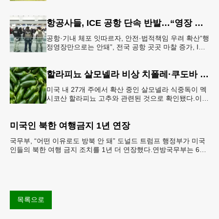
행된다. 18번 출구인 페이스 페리 로드에서 16
항공사들, ICE 공항 단속 반발…“영장 없인 협조 불가”
공항·기내 체포 잇따르자, 안전·법적책임 우려 확산“행
정영장만으로는 안돼”, 전국 공항 곳곳 마찰 증가, ICE
는 공항 단속 확대 방침 연방 이민세관단속국 요원들
이 뉴욕 JKF 케
할라피뇨 살모넬라 비상 치폴레·쿠도바 긴급 회수
미국 내 27개 주에서 확산 중인 살모넬라 식중독이 멕
시코산 할라피뇨 고추와 관련된 것으로 확인됐다.이에
따라 멕시코 음식 체인인 치폴레와 쿠도바가 해당 식
재료를 전면 회수했다.연
미국인 북한 여행금지 1년 연장
국무부, “어떤 이유로도 방북 안 돼” 도널드 트럼프 행정부가 미국
인들의 북한 여행 금지 조치를 1년 더 연장했다.연방국무부는 6일
“북한 내 체포와 구금 위험으로부터 미국민의 안
목록으로