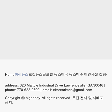
최신뉴스
로컬뉴스
글로벌 뉴스
한국 뉴스
미주 한인
사설 칼럼
구인
Home
address:
320 Maltbie Industrial Drive Lawrenceville, GA 30046
|
phone:
770-622-9600
| email:
ekoreatimes@gmail.com
Copyright ⓒ higodday. All rights reserved. 무단 전재 및 재배포
금지.