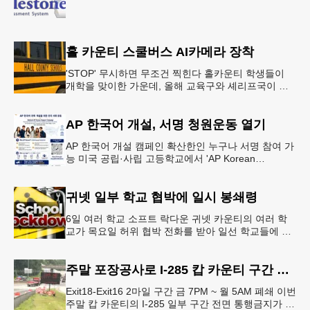
홀 카운티 스쿨버스 AI카메라 장착
'STOP' 무시하면 무조건 찍힌다 홀카운티 학생들이
개학을 맞이한 가운데, 올해 교육구와 셰리프국이 학
생들의 안전을 위협하는 스쿨버스 추월 차량을 상대로
강력한 단속에 나선다.홀
AP 한국어 개설, 서명 청원운동 열기
AP 한국어 개설 캠페인 확산한인 누구나 서명 참여 가
능 미국 공립·사립 고등학교에서 'AP Korean
Language and Culture(한국어 및 한국문화 AP 과목)'
개
귀넷 일부 학교 협박에 일시 봉쇄령
6일 여러 학교 소프트 락다운 귀넷 카운티의 여러 학
교가 목요일 허위 협박 전화를 받아 일선 학교들에 일
시적인 봉쇄령이 내려졌다고 교육구 측이 밝혔다.학부
모들에게 발송된 서한에서
주말 포장공사로 I-285 캅 카운티 구간 통행금지
Exit18-Exit16 2마일 구간 금 7PM ~ 월 5AM 폐쇄 이번
주말 캅 카운티의 I-285 일부 구간 전면 통행금지가 시