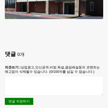
댓글
0
개
의견쓰기::
상업광고,인신공격,비방,욕설,음담패설등의 코멘트는
예고없이 삭제될수 있습니다. (
0
/100자를 넘길 수 없습니다.)
댓글 저장하기