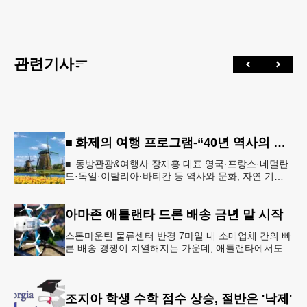
관련기사
■ 화제의 여행 프로그램-“40년 역사의 신뢰… 서유럽 8개국 13일 대장정”
■ 동방관광&여행사 장재홍 대표 영국·프랑스·네덜란
드·독일·이탈리아·바티칸 등 역사와 문화, 자연 기
행…‘감동과 치유의 대장정’ 10월 6일 출발, 호텔·버스
·식사 일정‘
아마존 애틀랜타 드론 배송 금년 말 시작
스톤마운틴 물류센터 반경 7마일 내 소매업체 간의 빠
른 배송 경쟁이 치열해지는 가운데, 애틀랜타에서도
조만간 아마존의 택배가 하늘을 날아 배송될 예정이
다.아마존은 올해 말 조지아주
조지아 학생 수학 점수 상승, 절반은 '낙제'