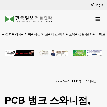
login
#
정치
#
경제
#
사회
#
사건/사고
#
이민·비자
#
교육
#
생활·문화
#
라이프
뉴스
PCB 뱅크 스와니점, CD & 정기적금 특별 캠페인
home
PCB 뱅크 스와니점,