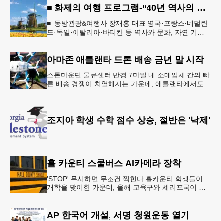
■ 화제의 여행 프로그램-“40년 역사의 신뢰… 서유럽 8개국 13일 대장정”
■ 동방관광&여행사 장재홍 대표 영국·프랑스·네덜란
드·독일·이탈리아·바티칸 등 역사와 문화, 자연 기
행…‘감동과 치유의 대장정’ 10월 6일 출발, 호텔·버스
·식사 일정‘
아마존 애틀랜타 드론 배송 금년 말 시작
스톤마운틴 물류센터 반경 7마일 내 소매업체 간의 빠
른 배송 경쟁이 치열해지는 가운데, 애틀랜타에서도
조만간 아마존의 택배가 하늘을 날아 배송될 예정이
다.아마존은 올해 말 조지아주
조지아 학생 수학 점수 상승, 절반은 '낙제'
홀 카운티 스쿨버스 AI카메라 장착
'STOP' 무시하면 무조건 찍힌다 홀카운티 학생들이
개학을 맞이한 가운데, 올해 교육구와 셰리프국이 학
생들의 안전을 위협하는 스쿨버스 추월 차량을 상대로
강력한 단속에 나선다.홀
AP 한국어 개설, 서명 청원운동 열기