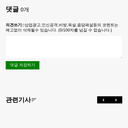
댓글
0
개
의견쓰기::
상업광고,인신공격,비방,욕설,음담패설등의 코멘트는
예고없이 삭제될수 있습니다. (
0
/100자를 넘길 수 없습니다.)
댓글 저장하기
관련기사