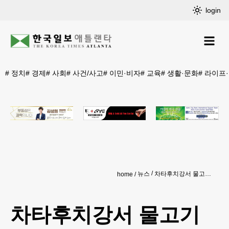
login
#
정치
#
경제
#
사회
#
사건/사고
#
이민·비자
#
교육
#
생활·문화
#
라이프
뉴스
차타후치강서 물고기 수천 마리 떼죽음
home
차타후치강서 물고기