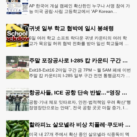
AP 한국어 개설 캠페인 확산한인 누구나 서명 참여 가
능 미국 공립·사립 고등학교에서 'AP Korean
Language and Culture(한국어 및 한국문화 AP 과목)'
개
귀넷 일부 학교 협박에 일시 봉쇄령
6일 여러 학교 소프트 락다운 귀넷 카운티의 여러 학
교가 목요일 허위 협박 전화를 받아 일선 학교들에 일
시적인 봉쇄령이 내려졌다고 교육구 측이 밝혔다.학부
모들에게 발송된 서한에서
주말 포장공사로 I-285 캅 카운티 구간 통행금지
Exit18-Exit16 2마일 구간 금 7PM ~ 월 5AM 폐쇄 이번
주말 캅 카운티의 I-285 일부 구간 전면 통행금지가 시
행된다. 18번 출구인 페이스 페리 로드에서 16
항공사들, ICE 공항 단속 반발…“영장 없인 협조 불가”
공항·기내 체포 잇따르자, 안전·법적책임 우려 확산“행
정영장만으로는 안돼”, 전국 공항 곳곳 마찰 증가, ICE
는 공항 단속 확대 방침 연방 이민세관단속국 요원들
이 뉴욕 JKF 케
할라피뇨 살모넬라 비상 치폴레·쿠도바 긴급 회수
미국 내 27개 주에서 확산 중인 살모넬라 식중독이 멕