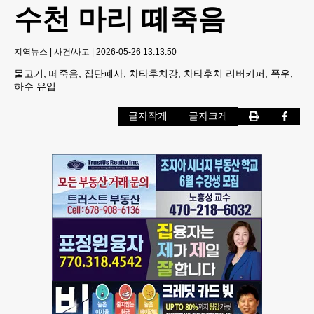
수천 마리 떼죽음
지역뉴스
|
사건/사고
|
2026-05-26 13:13:50
물고기, 떼죽음, 집단폐사, 차타후치강, 차타후치 리버키퍼, 폭우,
하수 유입
글자작게
글자크게