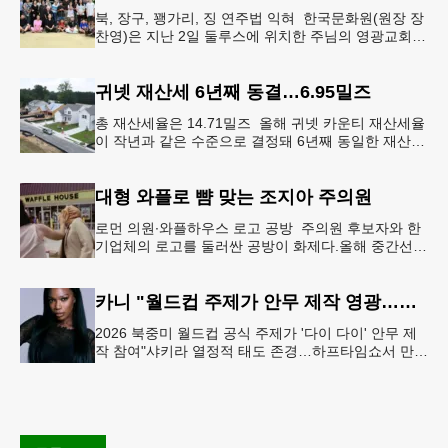
북, 장구, 꽹가리, 징 연주법 익혀 한국문화원(원장 장
찬영)은 지난 2일 둘루스에 위치한 주님의 영광교회에
서 사물놀이 워크숍을 개최했다.한국을 대표하는 전통
공연예술인 사물놀이
귀넷 재산세 6년째 동결…6.95밀즈
총 재산세율은 14.71밀즈 올해 귀넷 카운티 재산세율
이 작년과 같은 수준으로 결정돼 6년째 동일한 재산세
율을 유지하게 됐다.귀넷 커미셔너 위원회는 4일 저녁
열린 정례 회의에서
대형 와플로 뺨 맞는 조지아 주의원
로먼 의원∙와플하우스 로고 공방 주의원 후보자와 한
기업체의 로고를 둘러싼 공방이 화제다.올해 중간선거
에서 민주당 주상원 후보(7지구)로 나서는 루와 로먼
(둘루스) 주하원의원은
카니 "월드컵 주제가 안무 제작 영광…춤은 국경 없는 언어"
2026 북중미 월드컵 공식 주제가 '다이 다이' 안무 제
작 참여"샤키라 열정적 태도 존경…하프타임쇼서 만난
BTS, 특별한 기억""글로벌-한국 엔터테인먼트 산업 잇
는 가교 역할