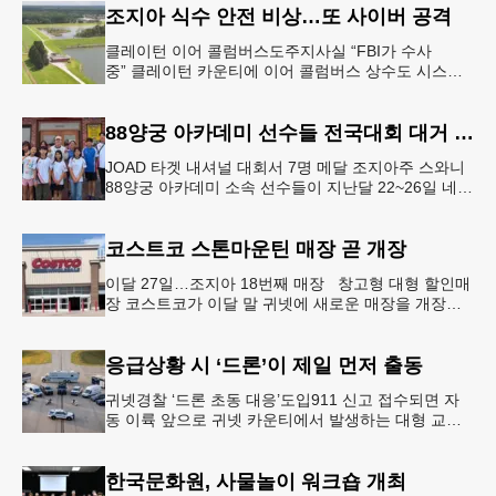
조지아 식수 안전 비상…또 사이버 공격
클레이턴 이어 콜럼버스도주지사실 “FBI가 수사
중” 클레이턴 카운티에 이어 콜럼버스 상수도 시스템
도 사이버 공격을 받은 것으로 확인됐다. 이로써 조지
아에서만 최소 2곳의 상수도
88양궁 아카데미 선수들 전국대회 대거 입상
JOAD 타겟 내셔널 대회서 7명 메달 조지아주 스와니
88양궁 아카데미 소속 선수들이 지난달 22~26일 네브
래스카주 링컨에서 열린 2026 주니어 올림픽 양궁 디
벨롭먼트(JOA
코스트코 스톤마운틴 매장 곧 개장
이달 27일…조지아 18번째 매장 창고형 대형 할인매
장 코스트코가 이달 말 귀넷에 새로운 매장을 개장한
다.코스트코는 4일 “스톤마운틴 매장을 8월 27일 정식
개장할 예정”이라
응급상황 시 ‘드론’이 제일 먼저 출동
귀넷경찰 ‘드론 초동 대응’도입911 신고 접수되면 자
동 이륙 앞으로 귀넷 카운티에서 발생하는 대형 교통
사고나 범죄 현장 등 응급 상황 발생 시 드론이 가장
먼저 현장에 출동해 상
한국문화원, 사물놀이 워크숍 개최