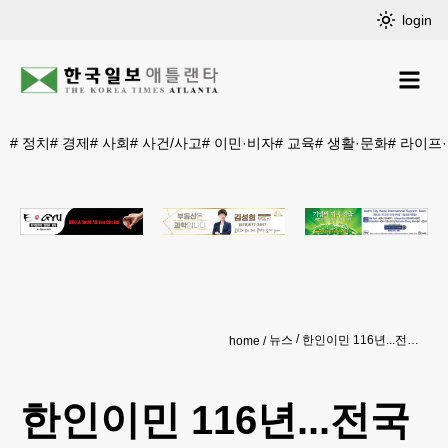
login
#
정치
#
경제
#
사회
#
사건/사고
#
이민·비자
#
교육
#
생활·문화
#
라이프
뉴스
한인이민 116년...전국 다양한 행사
home
한인이민 116년...전국