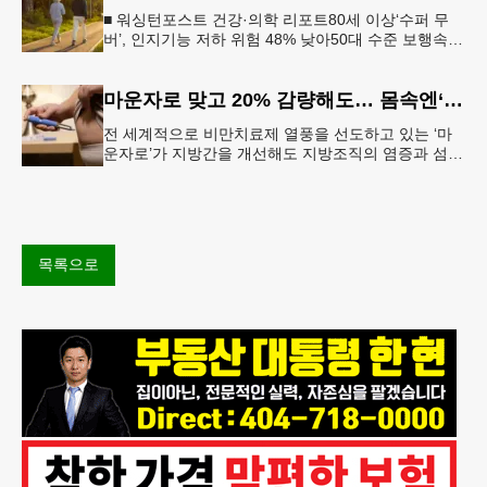
■ 워싱턴포스트 건강·의학 리포트80세 이상‘수퍼 무
버’, 인지기능 저하 위험 48% 낮아50대 수준 보행속도
유지… 해마 크기도 더 큰 것 확인빠른 걸음이 건강한
뇌와 연관성 보
마운자로 맞고 20% 감량해도… 몸속엔‘비만 흔적’남았다
전 세계적으로 비만치료제 열풍을 선도하고 있는 ‘마
운자로’가 지방간을 개선해도 지방조직의 염증과 섬유
화까지 충분히 되돌리지는 못한다는 연구 결과가 나왔
다.순천향대서울병원은 서미혜
목록으로