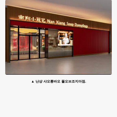
난샹 샤오롱바오 몰오브조지아점.