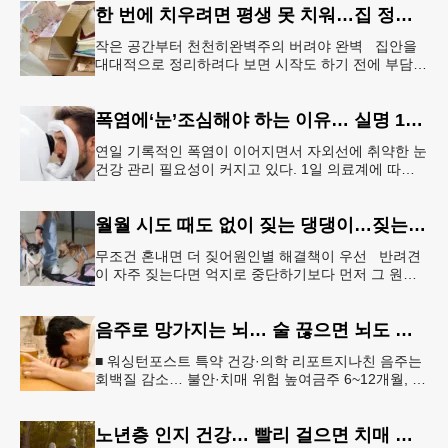
한 번에 치우려면 평생 못 치워…집 정리 트렌드 ‘소프트 정리’
작은 공간부터 천천히완벽주의 버려야 완벽 집안을
대대적으로 정리하려다 보면 시작도 하기 전에 부담을
느끼기 쉽다. 이 같은 부담을 줄이는 방법으로‘소프트
정리’가 권장된다.&l
폭염에‘눈’조심해야 하는 이유… 실명 1위 질환 위험↑
연일 기록적인 폭염이 이어지면서 자외선에 취약한 눈
건강 관리 필요성이 커지고 있다. 1일 의료계에 따르
면 황반변성, 당뇨망막병증과 함께 3대 실명 질환인
녹내장 환자가 매해 증가
월월 시도 때도 없이 짖는 댕댕이…짖는 이유부터 파악해야
무조건 혼내면 더 짖어원인별 해결책이 우선 반려견
이 자주 짖는다면 억지로 중단하기보다 먼저 그 원인
을 파악해 원인별 적절한 해결책을 적용하는 것이 중
요하다. [로이터] 생후 6
음주로 망가지는 뇌… 술 끊으면 뇌도 회복된다
■ 워싱턴포스트 특약 건강·의학 리포트지나친 음주는
회백질 감소… 불안·치매 위험 높여금주 6~12개월, 기
억력·집중력 등 인지기능 회복“ 뇌는 회복 가능… 절주
만으로도 긍정적 변
노년층 인지 건강… 빨리 걸으면 치매 위험 낮아진다