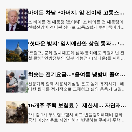
바이든 차남 “아버지, 암 전이돼 고통스럽게 투병 중”
조 바이든 전 대통령 [로이터] 조 바이든 전 대통령이
전립선암이 전이된 상태로 고통스럽게 투병 중이라고
바이든 전 대통령 차남 헌터 바이든이 밝혔다.헌터 바
이든은 8일 영국 B
‘셧다운 방지’ 임시예산안 상원 통과… ‘유권자 ID법’은 좌절
“트럼프, 공화 원내대표와 심야 통화에도 유권자법 관
철 못해” 연방정부의 일부 기능정지(셧다운)를 피하기
위한 임시예산안(CR·Continuing Resolution)이 연방
의회
치솟는 전기요금…“올여름 냉방비 줄여볼까”
선풍기와 함께 사용하기설정 온도 높게 유지하기 에
어컨 필터를 정기적으로 교체하고 실외 응축기 코일
청소 등 정기적인 관리만 제대로 해도 전기요금 절감
효과를 얻을 수 있다. &
15개주 주택 보험료 〉 재산세… 자연재해 다발 지역
7채 중 1채 무보험보험사 비교·번들링재해대비 강화
공사 이상기후로 자연재해가 빈발하는 주에서 주택 보
험료가 재산세 비용을 역전하는 현상이 나타나고 있
다. 사진은 작년 초 발생한