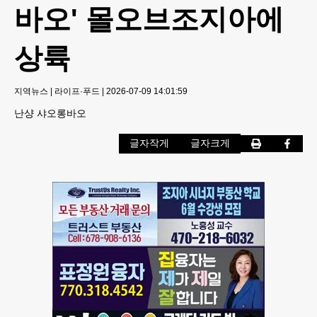
바오' 몰오브조지아에
상륙
지역뉴스
|
라이프·푸드
|
2026-07-09 14:01:59
난샹 샤오롱바오
글자작게
글자크게