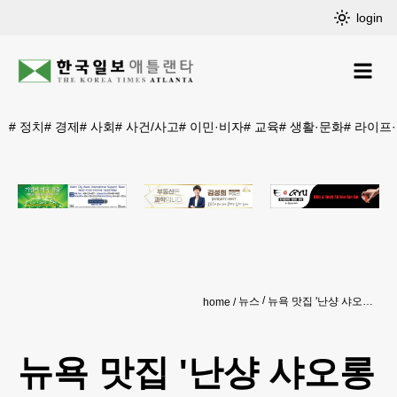
login
#
정치
#
경제
#
사회
#
사건/사고
#
이민·비자
#
교육
#
생활·문화
#
라이프
뉴스
뉴욕 맛집 '난샹 샤오롱바오' 몰오브조지아에 상륙
home
뉴욕 맛집 '난샹 샤오롱