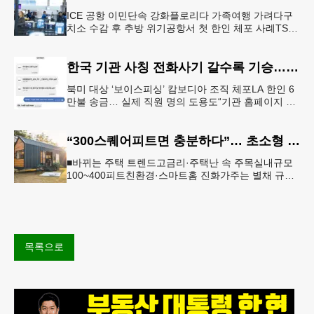
ICE 공항 이민단속 강화플로리다 가족여행 가려다구
치소 수감 후 추방 위기공항서 첫 한인 체포 사례TSA
정보공유 확대 여파 결혼 영주권을 수속 중이던 20대
한인 남성이 플로리다
한국 기관 사칭 전화사기 갈수록 기승… 한인 123억 피해
북미 대상 ‘보이스피싱’ 캄보디아 조직 체포LA 한인 6
만불 송금… 실제 직원 명의 도용도“기관 홈페이지 접
속·송금 요청은 100% 사기” 피해자가 검사를 사칭한
남성과 주고 받
“300스퀘어피트면 충분하다”… 초소형 주택 열풍
■바뀌는 주택 트렌드고금리·주택난 속 주목실내규모
100~400피트친환경·스마트홈 진화가주는 별채 규제
완화 주택 다운사이징 열풍에 타이니 하우스 인기도
늘고 있다. [로이터]
목록으로