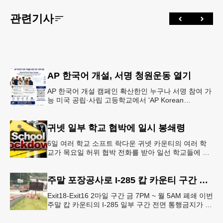
관련기사
AP 한국어 개설, 서명 청원운동 열기
AP 한국어 개설 캠페인 확산한인 누구나 서명 참여 가
능 미국 공립·사립 고등학교에서 'AP Korean
Language and Culture(한국어 및 한국문화 AP 과목)'
개
귀넷 일부 학교 협박에 일시 봉쇄령
6일 여러 학교 소프트 락다운 귀넷 카운티의 여러 학
교가 목요일 허위 협박 전화를 받아 일선 학교들에 일
시적인 봉쇄령이 내려졌다고 교육구 측이 밝혔다.학부
모들에게 발송된 서한에서
주말 포장공사로 I-285 캅 카운티 구간 통행금지
Exit18-Exit16 2마일 구간 금 7PM ~ 월 5AM 폐쇄 이번
주말 캅 카운티의 I-285 일부 구간 전면 통행금지가 시
행된다. 18번 출구인 페이스 페리 로드에서 16