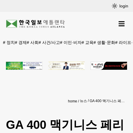
login
#
정치
#
경제
#
사회
#
사건/사고
#
이민·비자
#
교육
#
생활·문화
#
라이프
뉴스
GA 400 맥기니스 페리 로드 인터체인지 개통
home
GA 400 맥기니스 페리