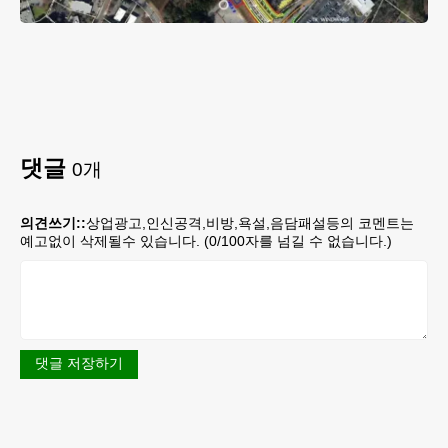
댓글
0
개
의견쓰기::
상업광고,인신공격,비방,욕설,음담패설등의 코멘트는
예고없이 삭제될수 있습니다. (
0
/100자를 넘길 수 없습니다.)
댓글 저장하기