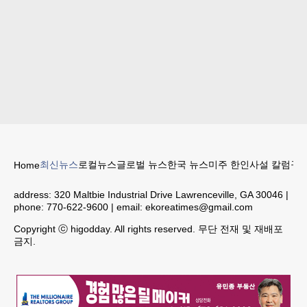
최신뉴스
로컬뉴스
글로벌 뉴스
한국 뉴스
미주 한인
사설 칼럼
구인
Home
address:
320 Maltbie Industrial Drive Lawrenceville, GA 30046
|
phone:
770-622-9600
| email:
ekoreatimes@gmail.com
Copyright ⓒ higodday. All rights reserved. 무단 전재 및 재배포
금지.