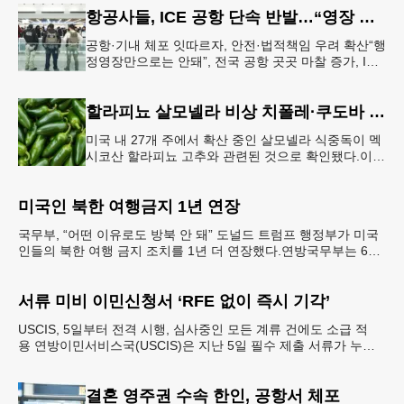
항공사들, ICE 공항 단속 반발…“영장 없인 협조 불가”
공항·기내 체포 잇따르자, 안전·법적책임 우려 확산“행
정영장만으로는 안돼”, 전국 공항 곳곳 마찰 증가, ICE
는 공항 단속 확대 방침 연방 이민세관단속국 요원들
이 뉴욕 JKF 케
할라피뇨 살모넬라 비상 치폴레·쿠도바 긴급 회수
미국 내 27개 주에서 확산 중인 살모넬라 식중독이 멕
시코산 할라피뇨 고추와 관련된 것으로 확인됐다.이에
따라 멕시코 음식 체인인 치폴레와 쿠도바가 해당 식
재료를 전면 회수했다.연
미국인 북한 여행금지 1년 연장
국무부, “어떤 이유로도 방북 안 돼” 도널드 트럼프 행정부가 미국
인들의 북한 여행 금지 조치를 1년 더 연장했다.연방국무부는 6일
“북한 내 체포와 구금 위험으로부터 미국민의 안
서류 미비 이민신청서 ‘RFE 없이 즉시 기각’
USCIS, 5일부터 전격 시행, 심사중인 모든 계류 건에도 소급 적
용 연방이민서비스국(USCIS)은 지난 5일 필수 제출 서류가 누락
되었거나 신청 자격 입증이 불충분한 이민 신청
결혼 영주권 수속 한인, 공항서 체포