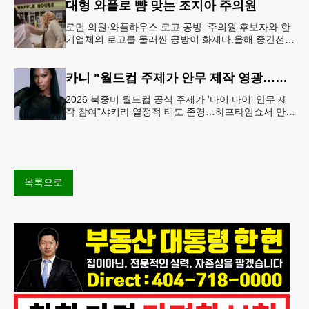
대형 와플로 뺨 맞는 조지아 주의원
로먼 의원∙와플하우스 로고 공방 주의원 후보자와 한
기업체의 로고를 둘러싼 공방이 화제다.올해 중간선거
에서 민주당 주상원 후보(7지구)로 나서는 루와 로먼
(둘루스) 주하원의원은
카니 "월드컵 주제가 안무 제작 영광…춤은 국경 없는 언어"
2026 북중미 월드컵 공식 주제가 '다이 다이' 안무 제
작 참여"샤키라 열정적 태도 존경…하프타임쇼서 만난
BTS, 특별한 기억""글로벌-한국 엔터테인먼트 산업 잇
는 가교 역할
목록으로