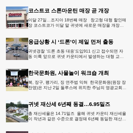
벨롭먼트(JOA
코스트코 스톤마운틴 매장 곧 개장
이달 27일…조지아 18번째 매장 창고형 대형 할인매
장 코스트코가 이달 말 귀넷에 새로운 매장을 개장한
다.코스트코는 4일 “스톤마운틴 매장을 8월 27일 정식
개장할 예정”이라
응급상황 시 ‘드론’이 제일 먼저 출동
귀넷경찰 ‘드론 초동 대응’도입911 신고 접수되면 자
동 이륙 앞으로 귀넷 카운티에서 발생하는 대형 교통
사고나 범죄 현장 등 응급 상황 발생 시 드론이 가장
먼저 현장에 출동해 상
한국문화원, 사물놀이 워크숍 개최
북, 장구, 꽹가리, 징 연주법 익혀 한국문화원(원장 장
찬영)은 지난 2일 둘루스에 위치한 주님의 영광교회에
서 사물놀이 워크숍을 개최했다.한국을 대표하는 전통
공연예술인 사물놀이
귀넷 재산세 6년째 동결…6.95밀즈
총 재산세율은 14.71밀즈 올해 귀넷 카운티 재산세율
이 작년과 같은 수준으로 결정돼 6년째 동일한 재산세
율을 유지하게 됐다.귀넷 커미셔너 위원회는 4일 저녁
열린 정례 회의에서