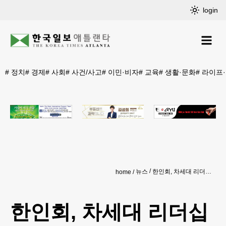
login
#
정치
#
경제
#
사회
#
사건/사고
#
이민·비자
#
교육
#
생활·문화
#
라이프
뉴스
한인회, 차세대 리더십 포럼 개최한다
home
한인회, 차세대 리더십