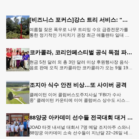
[비즈니스 포커스]강스 트리 서비스: "강풍에 부러질라"… 여름철 주택가 수목 관리 '비상'
여름철 잦은 폭우로 나무 트리밍 수요 급증전문가를
통한 정기적인 가지치기 권장 최근 애틀랜타 일대 주
택가에서 여름철 수목 관리에 대한 경각심이 높아지면
서, 전문적인 트리밍(가지치기
코카콜라, 코리안페스티벌 공식 독점 파트너 참여
현금 5천 달러 외 총 3만 달러 이상 후원행사장 음식·
음료 판매 오직 코카콜라만 코카콜라가 오는 9월 19-
20일 귀넷플레이스 몰에서 열리는 2026 코리안 페스
티벌의 공식 독점
조지아 식수 안전 비상…또 사이버 공격
클레이턴 이어 콜럼버스도주지사실 “FBI가 수사
중” 클레이턴 카운티에 이어 콜럼버스 상수도 시스템
도 사이버 공격을 받은 것으로 확인됐다. 이로써 조지
아에서만 최소 2곳의 상수도
88양궁 아카데미 선수들 전국대회 대거 입상
JOAD 타겟 내셔널 대회서 7명 메달 조지아주 스와니
88양궁 아카데미 소속 선수들이 지난달 22~26일 네브
래스카주 링컨에서 열린 2026 주니어 올림픽 양궁 디