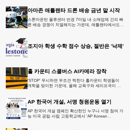
·식사 일정‘
아마존 애틀랜타 드론 배송 금년 말 시작
스톤마운틴 물류센터 반경 7마일 내 소매업체 간의 빠
른 배송 경쟁이 치열해지는 가운데, 애틀랜타에서도
조만간 아마존의 택배가 하늘을 날아 배송될 예정이
다.아마존은 올해 말 조지아주
조지아 학생 수학 점수 상승, 절반은 '낙제'
홀 카운티 스쿨버스 AI카메라 장착
'STOP' 무시하면 무조건 찍힌다 홀카운티 학생들이
개학을 맞이한 가운데, 올해 교육구와 셰리프국이 학
생들의 안전을 위협하는 스쿨버스 추월 차량을 상대로
강력한 단속에 나선다.홀
AP 한국어 개설, 서명 청원운동 열기
AP 한국어 개설 캠페인 확산한인 누구나 서명 참여 가
능 미국 공립·사립 고등학교에서 'AP Korean
Language and Culture(한국어 및 한국문화 AP 과목)'
개