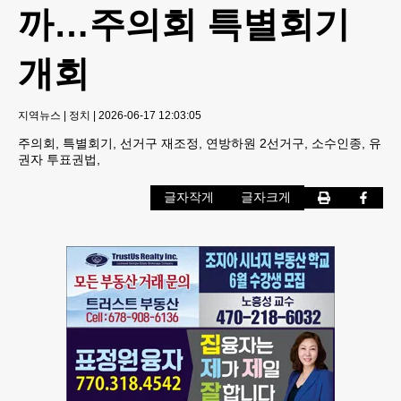
까…주의회 특별회기
개회
지역뉴스
|
정치
|
2026-06-17 12:03:05
주의회, 특별회기, 선거구 재조정, 연방하원 2선거구, 소수인종, 유
권자 투표권법,
글자작게
글자크게