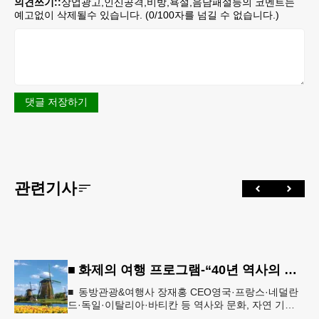
의견쓰기::
상업광고,인신공격,비방,욕설,음담패설등의 코멘트는
예고없이 삭제될수 있습니다. (
0
/100자를 넘길 수 없습니다.)
댓글 저장하기
관련기사
■ 화제의 여행 프로그램-“40년 역사의 신뢰… 서유럽 8개국 13일 대장정”
■ 동방관광&여행사 장재홍 CEO영국·프랑스·네덜란
드·독일·이탈리아·바티칸 등 역사와 문화, 자연 기
행…‘감동과 치유의 대장정’ 10월 6일 출발, 호텔·버스