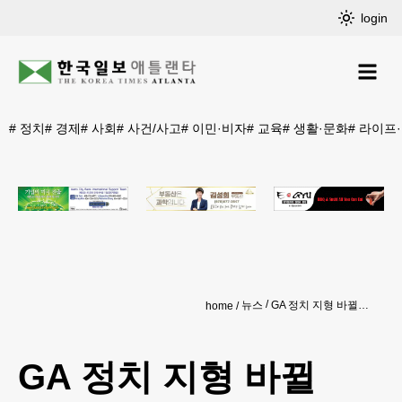
login
#
정치
#
경제
#
사회
#
사건/사고
#
이민·비자
#
교육
#
생활·문화
#
라이프
뉴스
GA 정치 지형 바뀔까…주의회 특별회기 개회
home
GA 정치 지형 바뀔