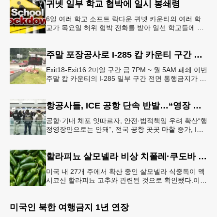
귀넷 일부 학교 협박에 일시 봉쇄령
6일 여러 학교 소프트 락다운 귀넷 카운티의 여러 학
교가 목요일 허위 협박 전화를 받아 일선 학교들에 일
시적인 봉쇄령이 내려졌다고 교육구 측이 밝혔다.학부
모들에게 발송된 서한에서
주말 포장공사로 I-285 캅 카운티 구간 통행금지
Exit18-Exit16 2마일 구간 금 7PM ~ 월 5AM 폐쇄 이번
주말 캅 카운티의 I-285 일부 구간 전면 통행금지가 시
행된다. 18번 출구인 페이스 페리 로드에서 16
항공사들, ICE 공항 단속 반발…“영장 없인 협조 불가”
공항·기내 체포 잇따르자, 안전·법적책임 우려 확산“행
정영장만으로는 안돼”, 전국 공항 곳곳 마찰 증가, ICE
는 공항 단속 확대 방침 연방 이민세관단속국 요원들
이 뉴욕 JKF 케
할라피뇨 살모넬라 비상 치폴레·쿠도바 긴급 회수
미국 내 27개 주에서 확산 중인 살모넬라 식중독이 멕
시코산 할라피뇨 고추와 관련된 것으로 확인됐다.이에
따라 멕시코 음식 체인인 치폴레와 쿠도바가 해당 식
재료를 전면 회수했다.연
미국인 북한 여행금지 1년 연장