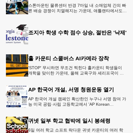
스톤마운틴 물류센터 반경 7마일 내 소매업체 간의 빠
른 배송 경쟁이 치열해지는 가운데, 애틀랜타에서도
조만간 아마존의 택배가 하늘을 날아 배송될 예정이
다.아마존은 올해 말 조지아주
조지아 학생 수학 점수 상승, 절반은 '낙제'
홀 카운티 스쿨버스 AI카메라 장착
'STOP' 무시하면 무조건 찍힌다 홀카운티 학생들이
개학을 맞이한 가운데, 올해 교육구와 셰리프국이 학
생들의 안전을 위협하는 스쿨버스 추월 차량을 상대로
강력한 단속에 나선다.홀
AP 한국어 개설, 서명 청원운동 열기
AP 한국어 개설 캠페인 확산한인 누구나 서명 참여 가
능 미국 공립·사립 고등학교에서 'AP Korean
Language and Culture(한국어 및 한국문화 AP 과목)'
개
귀넷 일부 학교 협박에 일시 봉쇄령
6일 여러 학교 소프트 락다운 귀넷 카운티의 여러 학