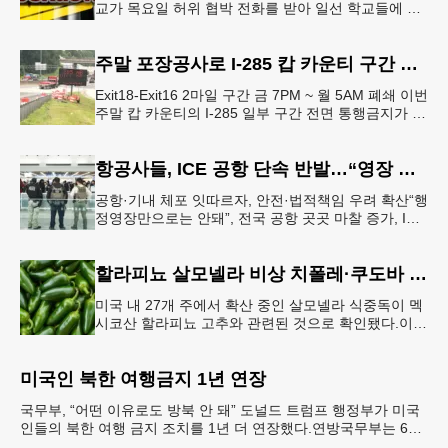
교가 목요일 허위 협박 전화를 받아 일선 학교들에 일
시적인 봉쇄령이 내려졌다고 교육구 측이 밝혔다.학부
모들에게 발송된 서한에서
주말 포장공사로 I-285 캅 카운티 구간 통행금지
Exit18-Exit16 2마일 구간 금 7PM ~ 월 5AM 폐쇄 이번
주말 캅 카운티의 I-285 일부 구간 전면 통행금지가 시
행된다. 18번 출구인 페이스 페리 로드에서 16
항공사들, ICE 공항 단속 반발…“영장 없인 협조 불가”
공항·기내 체포 잇따르자, 안전·법적책임 우려 확산“행
정영장만으로는 안돼”, 전국 공항 곳곳 마찰 증가, ICE
는 공항 단속 확대 방침 연방 이민세관단속국 요원들
이 뉴욕 JKF 케
할라피뇨 살모넬라 비상 치폴레·쿠도바 긴급 회수
미국 내 27개 주에서 확산 중인 살모넬라 식중독이 멕
시코산 할라피뇨 고추와 관련된 것으로 확인됐다.이에
따라 멕시코 음식 체인인 치폴레와 쿠도바가 해당 식
재료를 전면 회수했다.연
미국인 북한 여행금지 1년 연장
국무부, “어떤 이유로도 방북 안 돼” 도널드 트럼프 행정부가 미국
인들의 북한 여행 금지 조치를 1년 더 연장했다.연방국무부는 6일
“북한 내 체포와 구금 위험으로부터 미국민의 안