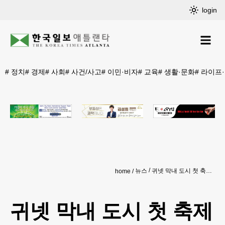
login
#
정치
#
경제
#
사회
#
사건/사고
#
이민·비자
#
교육
#
생활·문화
#
라이프
뉴스
귀넷 막내 도시 첫 축제 연다
home
귀넷 막내 도시 첫 축제