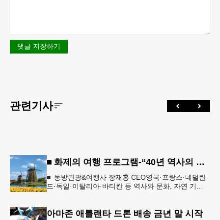
댓글 저장하기
관련기사
■ 화제의 여행 프로그램-“40년 역사의 신뢰… 서유럽 8개국 13일 대장정”
■ 동방관광&여행사 장재홍 CEO영국·프랑스·네덜란
드·독일·이탈리아·바티칸 등 역사와 문화, 자연 기
행…‘감동과 치유의 대장정’ 10월 6일 출발, 호텔·버스
·식사 일정‘
아마존 애틀랜타 드론 배송 금년 말 시작