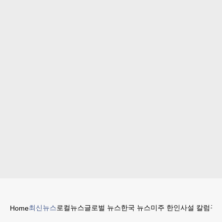
최신뉴스
로컬뉴스
글로벌 뉴스
한국 뉴스
미주 한인
사설 칼럼
구인
Home