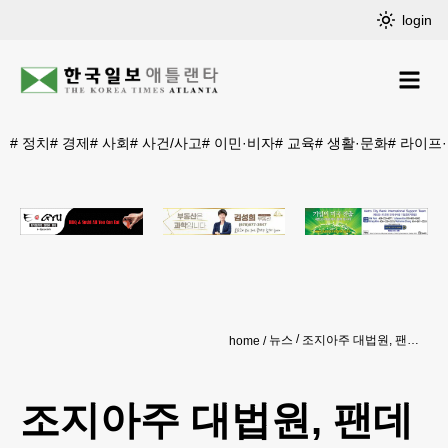
login
#
정치
#
경제
#
사회
#
사건/사고
#
이민·비자
#
교육
#
생활·문화
#
라이프
뉴스
조지아주 대법원, 팬데믹 후 중단됐던 사형 재개 판결
home
조지아주 대법원, 팬데