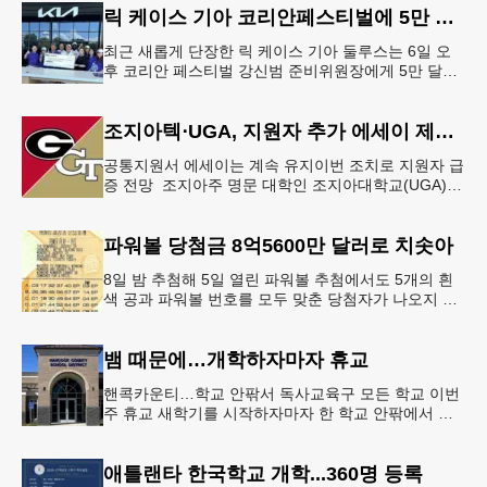
릭 케이스 기아 코리안페스티벌에 5만 달러 후원
최근 새롭게 단장한 릭 케이스 기아 둘루스는 6일 오
후 코리안 페스티벌 강신범 준비위원장에게 5만 달러
를 현금으로 후원했다. 릭 케이스 기아 관계자는 딜러
샵에 언제든 한인들의 방문
조지아텍⋅UGA, 지원자 추가 에세이 제출 폐지
공통지원서 에세이는 계속 유지이번 조치로 지원자 급
증 전망 조지아주 명문 대학인 조지아대학교(UGA)와
조지아텍(GT)에 지원하는 고등학교 12학년 학생들의
입시 부담이 한층 줄
파워볼 당첨금 8억5600만 달러로 치솟아
8일 밤 추첨해 5일 열린 파워볼 추첨에서도 5개의 흰
색 공과 파워볼 번호를 모두 맞춘 당첨자가 나오지 않
으면서 행운의 주인공은 다음 기회로 미뤄지게 됐다.
이에 따라 이번 주 토요
뱀 때문에…개학하자마자 휴교
핸콕카운티…학교 안팎서 독사교육구 모든 학교 이번
주 휴교 새학기를 시작하자마자 한 학교 안팎에서 잇
따라 뱀들이 출몰해 교육구 모든 학교가 휴교에 들어
가는 일이 벌어졌다.6일 WS
애틀랜타 한국학교 개학...360명 등록