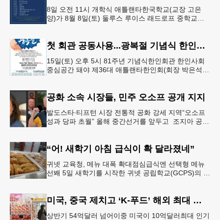
8일 오전 11시 개학식 애틀랜타한국학교(교장 고은
양)가 8월 8일(토) 둘루스 루이스 래드로프 중학교에
서 26-27학년도 새 학기를 시작한다. 개학식은 당일
오전 11시 학교 카
첫 회관 공동사용...광복절 기념식 한인회관서
15일(토) 오후 5시 81주년 기념식한인회관 한인사회
중심공간 돼야 제36대 애틀랜타한인회(회장 박은석·
이사장 강신범)는 제81주년 광복절 기념식을 오는 15
일(토) 오후 5시
공화 소속 시장들, 민주 오소프 공개 지지
발도스타∙티프턴 시장 전통적 공화 강세 지역“오소프
성과 당파 초월” 올해 중간선거를 앞두고 조지아 공화
당 소속 두 명의 시장이 민주당 존 오스프 연방상원의
원 지지를 선언했다.
“어! 새학기 아침 급식이 확 달라졌네”
귀넷 교육청, 메뉴 대폭 확대점심급식엔 선택형 메뉴
선봬 5일 새학기를 시작한 귀넷 공립학교(GCPS)의 급
식 메뉴가 한층 다양해졌다.GCPS 학교영양프로그램
에 따르면 특히 아침
미국, 중국 제치고 ‘K-푸드’ 해외 최대 시장 부상
상반기 54억달러 넘어이중 미국이 10억달러최대 인기