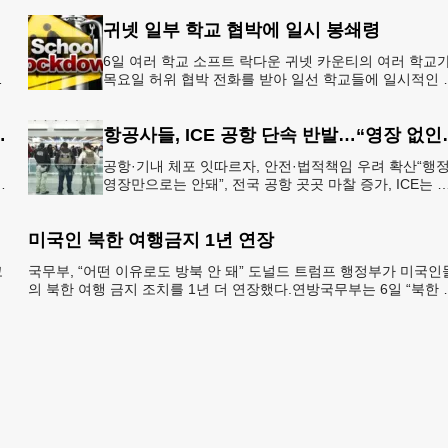
에 나선다.홀
귀넷 일부 학교 협박에 일시 봉쇄령
6일 여러 학교 소프트 락다운 귀넷 카운티의 여러 학교
목요일 허위 협박 전화를 받아 일선 학교들에 일시적인 
쇄령이 내려졌다고 교육구 측이 밝혔다.학부모들에게 
된 서한에서
운티 구간 통행금지
항공사들, ICE 
공항·기내 체포 잇따르자, 안전·법적책임 우려 확산“행
영장만으로는 안돼”, 전국 공항 곳곳 마찰 증가, ICE는 
항 단속 확대 방침 연방 이민세관단속국 요원들이 뉴욕
JKF 케
미국인 북한 여행금지 1년 연장
코
국무부, “어떤 이유로도 방북 안 돼” 도널드 트럼프 행정부가 미국인
멕
의 북한 여행 금지 조치를 1년 더 연장했다.연방국무부는 6일 “북한 
체포와 구금 위험으로부터 미국민의 안