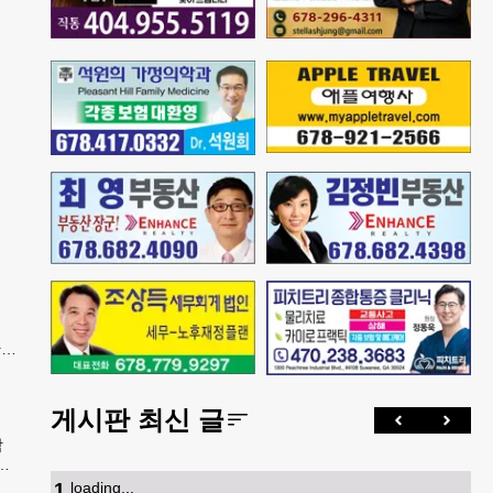
간
은
게시판 최신 글
학
안
속
1
.
loading...