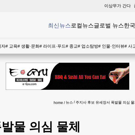
이상무가 간다
최신뉴스
로컬뉴스
글로벌 뉴스
한국
비자
#
교육
#
생활·문화
#
라이프·푸드
#
종교
#
업소탐방
#
인물·인터뷰
#
사
뉴스
주지사 후보 유세장서 폭발물 의심 물
home
폭발물 의심 물체