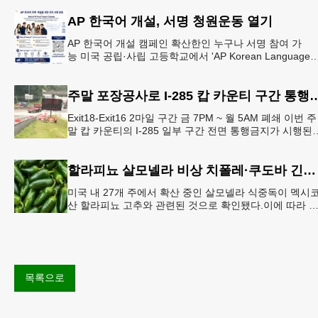
AP 한국어 개설, 서명 청원운동 열기
AP 한국어 개설 캠페인 확산한인 누구나 서명 참여 가
능 미국 공립·사립 고등학교에서 'AP Korean Language
and Culture(한국어 및 한국문화 AP 과목)' 개
주말 포장공사로 I-285 캅 카
Exit18-Exit16 2마일 구간 금 7PM ~ 월 5AM 폐쇄 이번 주
말 캅 카운티의 I-285 일부 구간 전면 통행금지가 시행된
다. 18번 출구인 페이스 페리 로드에서 16
할라피뇨 살모넬라 비상 치폴레·쿠도바 긴급 회수
미국 내 27개 주에서 확산 중인 살모넬라 식중독이 멕시
산 할라피뇨 고추와 관련된 것으로 확인됐다.이에 따라 
시코 음식 체인인 치폴레와 쿠도바가 해당 식재료를 전면
회수했다.연
목록으로