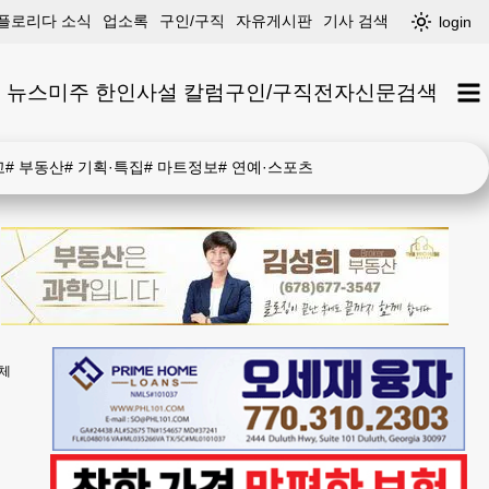
플로리다 소식
업소록
구인/구직
자유게시판
기사 검색
login
 뉴스
미주 한인
사설 칼럼
구인/구직
전자신문
검색
고
#
부동산
#
기획·특집
#
마트정보
#
연예·스포츠
체