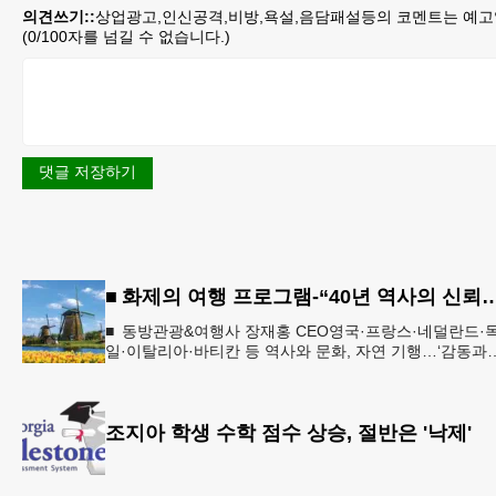
의견쓰기::
상업광고,인신공격,비방,욕설,음담패설등의 코멘트는 예고
(
0
/100자를 넘길 수 없습니다.)
댓글 저장하기
■ 화제의 여행 프로그램-“40년 역사의 신뢰… 서유럽 
■ 동방관광&여행사 장재홍 CEO영국·프랑스·네덜란드·
일·이탈리아·바티칸 등 역사와 문화, 자연 기행…‘감동과
치유의 대장정’ 10월 6일 출발, 호텔·버스·식사 일정‘
조지아 학생 수학 점수 상승, 절반은 '낙제'