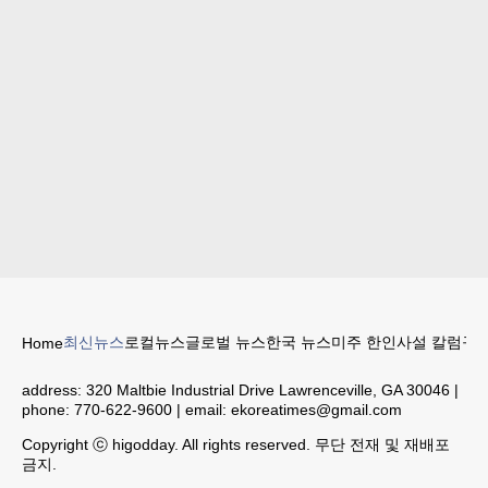
최신뉴스
로컬뉴스
글로벌 뉴스
한국 뉴스
미주 한인
사설 칼럼
구인
Home
address:
320 Maltbie Industrial Drive Lawrenceville, GA 30046
|
phone:
770-622-9600
| email:
ekoreatimes@gmail.com
Copyright ⓒ higodday. All rights reserved. 무단 전재 및 재배포
금지.