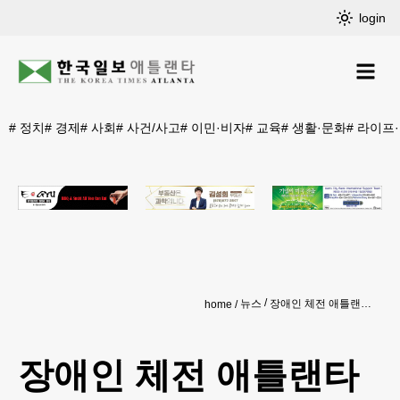
login
#
정치
#
경제
#
사회
#
사건/사고
#
이민·비자
#
교육
#
생활·문화
#
라이프
뉴스
장애인 체전 애틀랜타 선수단 출정식 열려
home
장애인 체전 애틀랜타