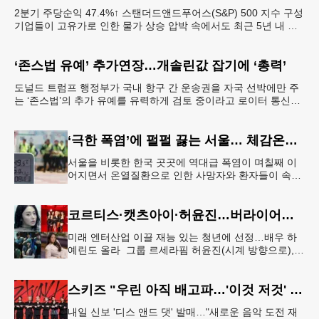
2분기 주당순익 47.4%↑ 스탠더드앤드푸어스(S&P) 500 지수 구성
기업들이 고유가로 인한 물가 상승 압박 속에서도 최근 5년 내 최
대 분기별 순이익 성장률을 기록할
‘존스법 유예’ 추가연장…개솔린값 잡기에 ‘총력’
도널드 트럼프 행정부가 국내 항구 간 운송권을 자국 선박에만 주
는 ‘존스법’의 추가 유예를 유력하게 검토 중이라고 로이터 통신이
5일 보도했다. 이란과의 전쟁이 길어지면서 국제유가
‘극한 폭염’에 펄펄 끓는 서울… 체감온도 ‘섭씨 49.5도’
서울을 비롯한 한국 곳곳에 역대급 폭염이 며칠째 이
어지면서 온열질환으로 인한 사망자와 환자들이 속출
하고 있다. 서울 전역에 ‘폭염중대경보’가 발효된 가운
데 6일(이하 한국시간) 낮
코르티스·캣츠아이·허윤진…버라이어티 '영 할리우드 임팩트'
미래 엔터산업 이끌 재능 있는 청년에 선정…배우 하
예린도 올라 그룹 르세라핌 허윤진(시계 방향으로),
그룹 캣츠아이, 배우 하예린, 그룹 코르티스[하이브·넷
플릭스 제공. 재판매
스키즈 "우린 아직 배고파…'이것 저것' 다 잘하는 자신감 표현"
내일 신보 '디스 앤드 댓' 발매…"새로운 음악 도전 재