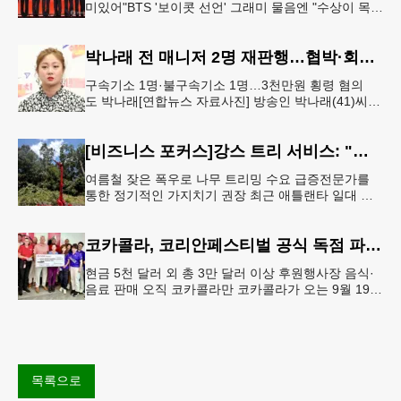
미있어"BTS '보이콧 선언' 그래미 물음엔 "수상이 목표
인 적 없어, 음악에 집중" 그룹 스트레이 키즈가 6일 서
울 여의도
박나래 전 매니저 2명 재판행…협박·회삿돈 횡령 혐의
구속기소 1명·불구속기소 1명…3천만원 횡령 혐의
도 박나래[연합뉴스 자료사진] 방송인 박나래(41)씨를
상대로 협박하며 회사 매출 일부를 요구한 전 매니저
들이 재판에 넘겨졌다.서울
[비즈니스 포커스]강스 트리 서비스: "강풍에 부러질라"… 여름철 주택가 수목 관리 '비상'
여름철 잦은 폭우로 나무 트리밍 수요 급증전문가를
통한 정기적인 가지치기 권장 최근 애틀랜타 일대 주
택가에서 여름철 수목 관리에 대한 경각심이 높아지면
서, 전문적인 트리밍(가지치기
코카콜라, 코리안페스티벌 공식 독점 파트너 참여
현금 5천 달러 외 총 3만 달러 이상 후원행사장 음식·
음료 판매 오직 코카콜라만 코카콜라가 오는 9월 19-
20일 귀넷플레이스 몰에서 열리는 2026 코리안 페스
티벌의 공식 독점
목록으로