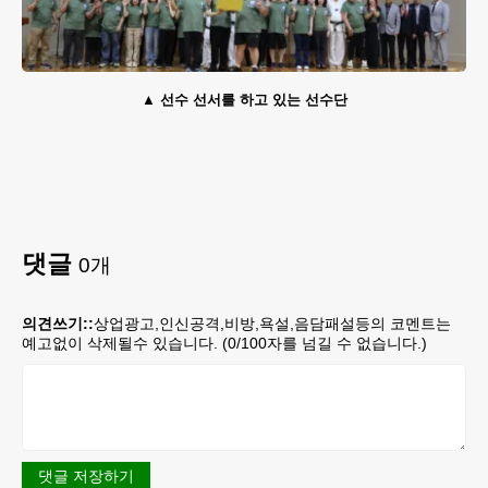
선수 선서를 하고 있는 선수단
댓글
0
개
의견쓰기::
상업광고,인신공격,비방,욕설,음담패설등의 코멘트는
예고없이 삭제될수 있습니다. (
0
/100자를 넘길 수 없습니다.)
댓글 저장하기