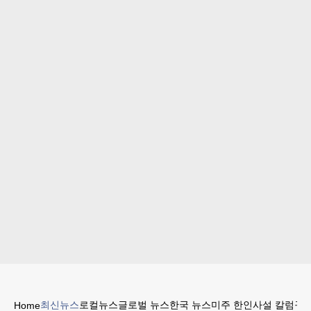
최신뉴스
로컬뉴스
글로벌 뉴스
한국 뉴스
미주 한인
사설 칼럼
구인
Home