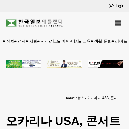
login
#
정치
#
경제
#
사회
#
사건/사고
#
이민·비자
#
교육
#
생활·문화
#
라이프
뉴스
오카리나 USA, 콘서트 수익금 전액 기부
home
오카리나 USA, 콘서트