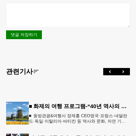
댓글 저장하기
관련기사
■ 화제의 여행 프로그램-“40년 역사의 신뢰… 서유럽 8개국 13일 대장정”
■ 동방관광&여행사 장재홍 CEO영국·프랑스·네덜란
드·독일·이탈리아·바티칸 등 역사와 문화, 자연 기
행…‘감동과 치유의 대장정’ 10월 6일 출발, 호텔·버스
·식사 일정‘