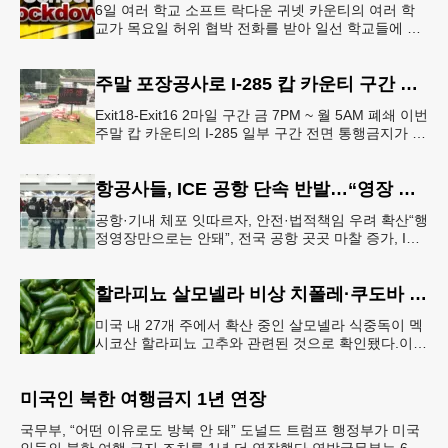
6일 여러 학교 소프트 락다운 귀넷 카운티의 여러 학
교가 목요일 허위 협박 전화를 받아 일선 학교들에 일
시적인 봉쇄령이 내려졌다고 교육구 측이 밝혔다.학부
모들에게 발송된 서한에서
주말 포장공사로 I-285 캅 카운티 구간 통행금지
Exit18-Exit16 2마일 구간 금 7PM ~ 월 5AM 폐쇄 이번
주말 캅 카운티의 I-285 일부 구간 전면 통행금지가 시
행된다. 18번 출구인 페이스 페리 로드에서 16
항공사들, ICE 공항 단속 반발…“영장 없인 협조 불가”
공항·기내 체포 잇따르자, 안전·법적책임 우려 확산“행
정영장만으로는 안돼”, 전국 공항 곳곳 마찰 증가, ICE
는 공항 단속 확대 방침 연방 이민세관단속국 요원들
이 뉴욕 JKF 케
할라피뇨 살모넬라 비상 치폴레·쿠도바 긴급 회수
미국 내 27개 주에서 확산 중인 살모넬라 식중독이 멕
시코산 할라피뇨 고추와 관련된 것으로 확인됐다.이에
따라 멕시코 음식 체인인 치폴레와 쿠도바가 해당 식
재료를 전면 회수했다.연
미국인 북한 여행금지 1년 연장
국무부, “어떤 이유로도 방북 안 돼” 도널드 트럼프 행정부가 미국
인들의 북한 여행 금지 조치를 1년 더 연장했다.연방국무부는 6일