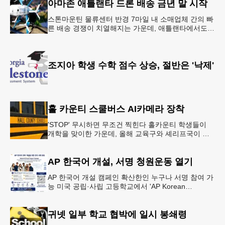
아마존 애틀랜타 드론 배송 금년 말 시작
스톤마운틴 물류센터 반경 7마일 내 소매업체 간의 빠
른 배송 경쟁이 치열해지는 가운데, 애틀랜타에서도
조만간 아마존의 택배가 하늘을 날아 배송될 예정이
다.아마존은 올해 말 조지아주
조지아 학생 수학 점수 상승, 절반은 '낙제'
홀 카운티 스쿨버스 AI카메라 장착
'STOP' 무시하면 무조건 찍힌다 홀카운티 학생들이
개학을 맞이한 가운데, 올해 교육구와 셰리프국이 학
생들의 안전을 위협하는 스쿨버스 추월 차량을 상대로
강력한 단속에 나선다.홀
AP 한국어 개설, 서명 청원운동 열기
AP 한국어 개설 캠페인 확산한인 누구나 서명 참여 가
능 미국 공립·사립 고등학교에서 'AP Korean
Language and Culture(한국어 및 한국문화 AP 과목)'
개
귀넷 일부 학교 협박에 일시 봉쇄령