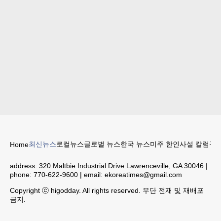
최신뉴스
로컬뉴스
글로벌 뉴스
한국 뉴스
미주 한인
사설 칼럼
구인
Home
address:
320 Maltbie Industrial Drive Lawrenceville, GA 30046
|
phone:
770-622-9600
| email:
ekoreatimes@gmail.com
Copyright ⓒ higodday. All rights reserved. 무단 전재 및 재배포
금지.