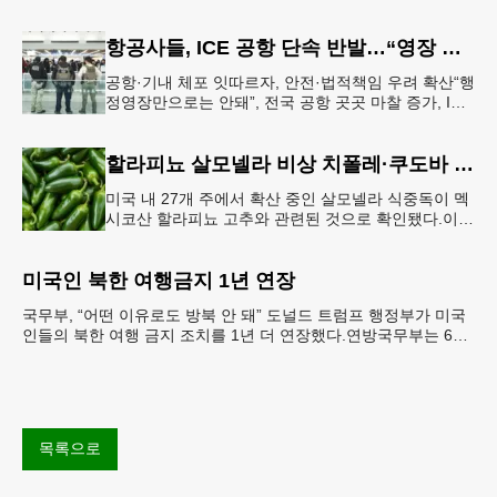
행된다. 18번 출구인 페이스 페리 로드에서 16
항공사들, ICE 공항 단속 반발…“영장 없인 협조 불가”
공항·기내 체포 잇따르자, 안전·법적책임 우려 확산“행
정영장만으로는 안돼”, 전국 공항 곳곳 마찰 증가, ICE
는 공항 단속 확대 방침 연방 이민세관단속국 요원들
이 뉴욕 JKF 케
할라피뇨 살모넬라 비상 치폴레·쿠도바 긴급 회수
미국 내 27개 주에서 확산 중인 살모넬라 식중독이 멕
시코산 할라피뇨 고추와 관련된 것으로 확인됐다.이에
따라 멕시코 음식 체인인 치폴레와 쿠도바가 해당 식
재료를 전면 회수했다.연
미국인 북한 여행금지 1년 연장
국무부, “어떤 이유로도 방북 안 돼” 도널드 트럼프 행정부가 미국
인들의 북한 여행 금지 조치를 1년 더 연장했다.연방국무부는 6일
“북한 내 체포와 구금 위험으로부터 미국민의 안
목록으로