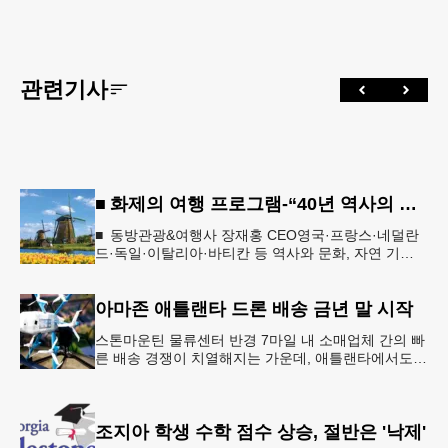
관련기사
■ 화제의 여행 프로그램-“40년 역사의 신뢰… 서유럽 8개국 13일 대장정”
■ 동방관광&여행사 장재홍 CEO영국·프랑스·네덜란
드·독일·이탈리아·바티칸 등 역사와 문화, 자연 기
행…‘감동과 치유의 대장정’ 10월 6일 출발, 호텔·버스
·식사 일정‘
아마존 애틀랜타 드론 배송 금년 말 시작
스톤마운틴 물류센터 반경 7마일 내 소매업체 간의 빠
른 배송 경쟁이 치열해지는 가운데, 애틀랜타에서도
조만간 아마존의 택배가 하늘을 날아 배송될 예정이
다.아마존은 올해 말 조지아주
조지아 학생 수학 점수 상승, 절반은 '낙제'