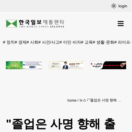
login
#
정치
#
경제
#
사회
#
사건/사고
#
이민·비자
#
교육
#
생활·문화
#
라이프
뉴스
"졸업은 사명 향해 출발하는 거룩한 시간"
home
"졸업은 사명 향해 출