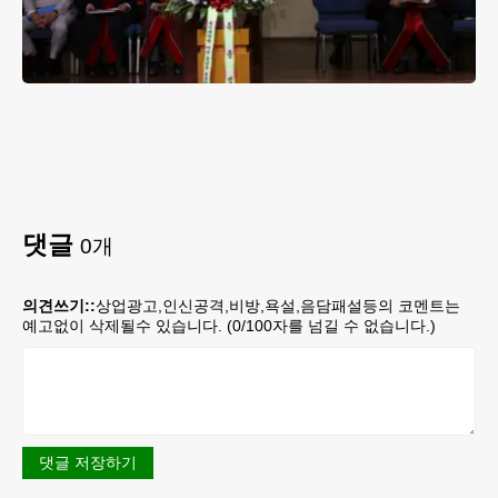
댓글
0
개
의견쓰기::
상업광고,인신공격,비방,욕설,음담패설등의 코멘트는
예고없이 삭제될수 있습니다. (
0
/100자를 넘길 수 없습니다.)
댓글 저장하기