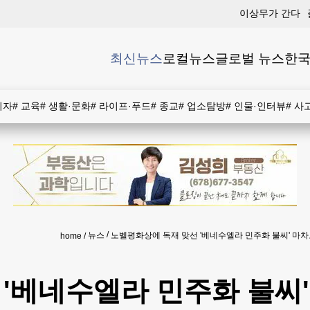
이상무가 간다
최신뉴스
로컬뉴스
글로벌 뉴스
한국
비자
#
교육
#
생활·문화
#
라이프·푸드
#
종교
#
업소탐방
#
인물·인터뷰
#
사
뉴스
노벨평화상에 독재 맞선 '베네수엘라 민주화 불씨' 마
home
'베네수엘라 민주화 불씨'