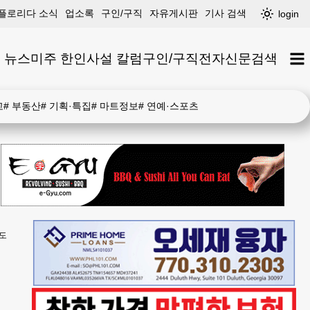
플로리다 소식
업소록
구인/구직
자유게시판
기사 검색
login
 뉴스
미주 한인
사설 칼럼
구인/구직
전자신문
검색
고
#
부동산
#
기획·특집
#
마트정보
#
연예·스포츠
차도