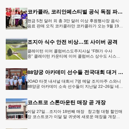
택가에서 여름철 수목 관리에 대한 경각심이 높아지면
서, 전문적인 트리밍(가지치기
코카콜라, 코리안페스티벌 공식 독점 파트너 참여
현금 5천 달러 외 총 3만 달러 이상 후원행사장 음식·
음료 판매 오직 코카콜라만 코카콜라가 오는 9월 19-
20일 귀넷플레이스 몰에서 열리는 2026 코리안 페스
티벌의 공식 독점
조지아 식수 안전 비상…또 사이버 공격
클레이턴 이어 콜럼버스도주지사실 “FBI가 수사
중” 클레이턴 카운티에 이어 콜럼버스 상수도 시스템
도 사이버 공격을 받은 것으로 확인됐다. 이로써 조지
아에서만 최소 2곳의 상수도
88양궁 아카데미 선수들 전국대회 대거 입상
JOAD 타겟 내셔널 대회서 7명 메달 조지아주 스와니
88양궁 아카데미 소속 선수들이 지난달 22~26일 네브
래스카주 링컨에서 열린 2026 주니어 올림픽 양궁 디
벨롭먼트(JOA
코스트코 스톤마운틴 매장 곧 개장
이달 27일…조지아 18번째 매장 창고형 대형 할인매
장 코스트코가 이달 말 귀넷에 새로운 매장을 개장한
다.코스트코는 4일 “스톤마운틴 매장을 8월 27일 정식
개장할 예정”이라