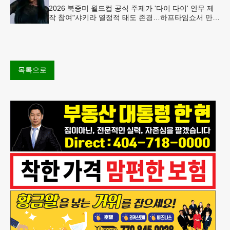
2026 북중미 월드컵 공식 주제가 '다이 다이' 안무 제
작 참여"샤키라 열정적 태도 존경…하프타임쇼서 만난
BTS, 특별한 기억""글로벌-한국 엔터테인먼트 산업 잇
는 가교 역할
목록으로