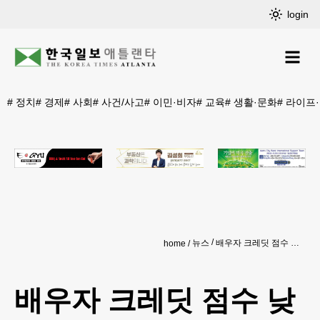
login
#
정치
#
경제
#
사회
#
사건/사고
#
이민·비자
#
교육
#
생활·문화
#
라이프
뉴스
배우자 크레딧 점수 낮으면 나도 떨어진다?
home
배우자 크레딧 점수 낮