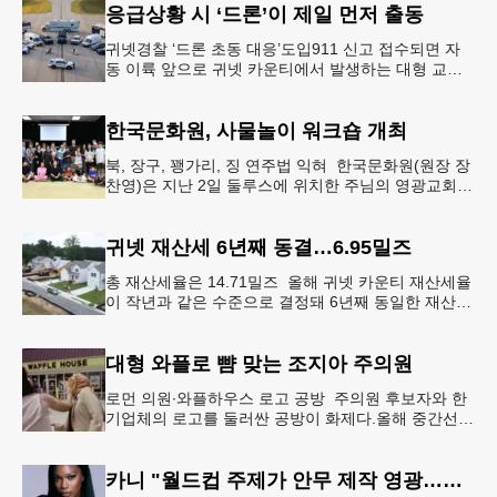
응급상황 시 ‘드론’이 제일 먼저 출동
귀넷경찰 ‘드론 초동 대응’도입911 신고 접수되면 자
동 이륙 앞으로 귀넷 카운티에서 발생하는 대형 교통
사고나 범죄 현장 등 응급 상황 발생 시 드론이 가장
먼저 현장에 출동해 상
한국문화원, 사물놀이 워크숍 개최
북, 장구, 꽹가리, 징 연주법 익혀 한국문화원(원장 장
찬영)은 지난 2일 둘루스에 위치한 주님의 영광교회에
서 사물놀이 워크숍을 개최했다.한국을 대표하는 전통
공연예술인 사물놀이
귀넷 재산세 6년째 동결…6.95밀즈
총 재산세율은 14.71밀즈 올해 귀넷 카운티 재산세율
이 작년과 같은 수준으로 결정돼 6년째 동일한 재산세
율을 유지하게 됐다.귀넷 커미셔너 위원회는 4일 저녁
열린 정례 회의에서
대형 와플로 뺨 맞는 조지아 주의원
로먼 의원∙와플하우스 로고 공방 주의원 후보자와 한
기업체의 로고를 둘러싼 공방이 화제다.올해 중간선거
에서 민주당 주상원 후보(7지구)로 나서는 루와 로먼
(둘루스) 주하원의원은
카니 "월드컵 주제가 안무 제작 영광…춤은 국경 없는 언어"