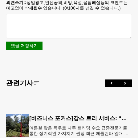
의견쓰기::
상업광고,인신공격,비방,욕설,음담패설등의 코멘트는
예고없이 삭제될수 있습니다. (
0
/100자를 넘길 수 없습니다.)
댓글 저장하기
관련기사
[비즈니스 포커스]강스 트리 서비스: "강풍에 부러질라"… 여름철 주택가 수목 관리 '비상'
여름철 잦은 폭우로 나무 트리밍 수요 급증전문가를
통한 정기적인 가지치기 권장 최근 애틀랜타 일대 주