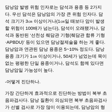
담낭암 발병 위험 인자로는 담석과 용종 등 2가지
다. 우선 담석은 담낭암의 가장 큰 위험 인자다. 담
석 크기가 3㎝ 이상이거나(1㎝일 때보다 암이 발생
할 위험이 100배가 넘는다), 담석이 오래됐거나, 담
석과 동반된 ‘선천성 췌담관 기형(췌담관 합류 기형
·APBDU)’ 등이 있으면 담낭절제술을 하는 게 좋다.
담낭암과 연관된 담낭 용종은 5~10% 정도다. 담낭
용종 크기가 1㎝ 이상이거나, 50세가 넘었는데 목이
없는 평평한 단일 용종이거나, 담석도 함께 있다면
담낭암일 가능성이 높다.
-어떻게 진단하나.
가장 간단하게 효과적으로 진단하는 방법이 복부 초
음파검사다. 담낭 질환이 의심되면 복부 초음파검사
가 선별 검사로 가장 많이 이용되는데, 담낭암의 형