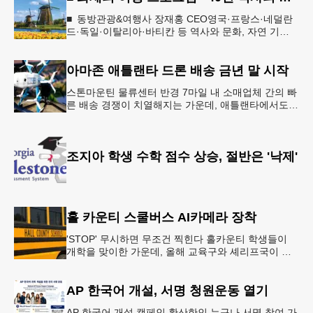
■ 동방관광&여행사 장재홍 CEO영국·프랑스·네덜란
드·독일·이탈리아·바티칸 등 역사와 문화, 자연 기
행…‘감동과 치유의 대장정’ 10월 6일 출발, 호텔·버스
·식사 일정‘
아마존 애틀랜타 드론 배송 금년 말 시작
스톤마운틴 물류센터 반경 7마일 내 소매업체 간의 빠
른 배송 경쟁이 치열해지는 가운데, 애틀랜타에서도
조만간 아마존의 택배가 하늘을 날아 배송될 예정이
다.아마존은 올해 말 조지아주
조지아 학생 수학 점수 상승, 절반은 '낙제'
홀 카운티 스쿨버스 AI카메라 장착
'STOP' 무시하면 무조건 찍힌다 홀카운티 학생들이
개학을 맞이한 가운데, 올해 교육구와 셰리프국이 학
생들의 안전을 위협하는 스쿨버스 추월 차량을 상대로
강력한 단속에 나선다.홀
AP 한국어 개설, 서명 청원운동 열기
AP 한국어 개설 캠페인 확산한인 누구나 서명 참여 가