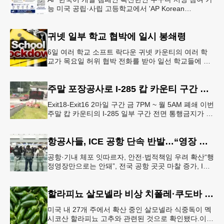
능 미국 공립·사립 고등학교에서 'AP Korean
Language and Culture(한국어 및 한국문화 AP 과목)'
개
귀넷 일부 학교 협박에 일시 봉쇄령
6일 여러 학교 소프트 락다운 귀넷 카운티의 여러 학
교가 목요일 허위 협박 전화를 받아 일선 학교들에 일
시적인 봉쇄령이 내려졌다고 교육구 측이 밝혔다.학부
모들에게 발송된 서한에서
주말 포장공사로 I-285 캅 카운티 구간 통행금지
Exit18-Exit16 2마일 구간 금 7PM ~ 월 5AM 폐쇄 이번
주말 캅 카운티의 I-285 일부 구간 전면 통행금지가 시
행된다. 18번 출구인 페이스 페리 로드에서 16
항공사들, ICE 공항 단속 반발…“영장 없인 협조 불가”
공항·기내 체포 잇따르자, 안전·법적책임 우려 확산“행
정영장만으로는 안돼”, 전국 공항 곳곳 마찰 증가, ICE
는 공항 단속 확대 방침 연방 이민세관단속국 요원들
이 뉴욕 JKF 케
할라피뇨 살모넬라 비상 치폴레·쿠도바 긴급 회수
미국 내 27개 주에서 확산 중인 살모넬라 식중독이 멕
시코산 할라피뇨 고추와 관련된 것으로 확인됐다.이에