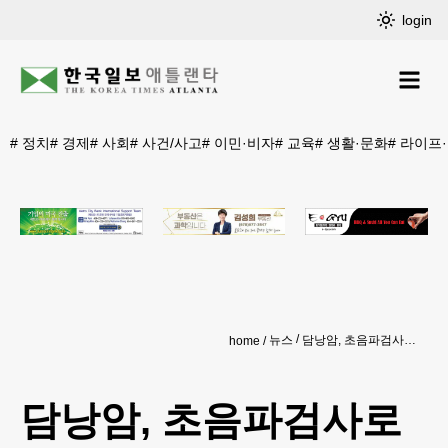
login
#
정치
#
경제
#
사회
#
사건/사고
#
이민·비자
#
교육
#
생활·문화
#
라이프
뉴스
담낭암, 초음파검사로 조기진단·수술로 완치
home
담낭암, 초음파검사로