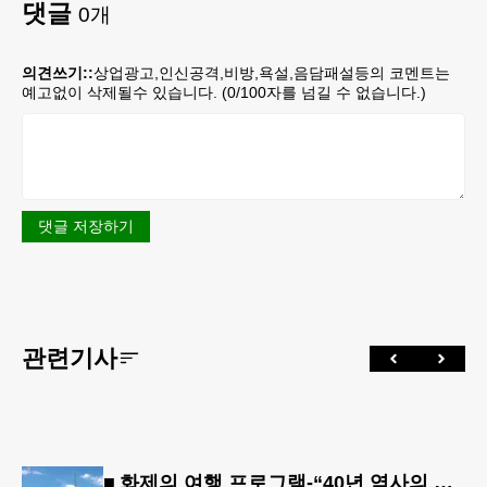
댓글
0
개
의견쓰기::
상업광고,인신공격,비방,욕설,음담패설등의 코멘트는
예고없이 삭제될수 있습니다. (
0
/100자를 넘길 수 없습니다.)
댓글 저장하기
관련기사
■ 화제의 여행 프로그램-“40년 역사의 신뢰… 서유럽 8개국 13일 대장정”