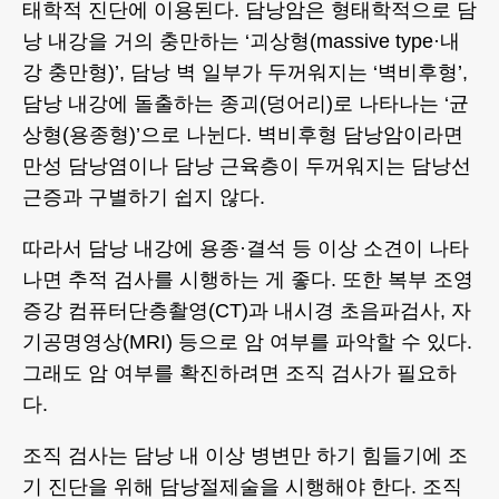
태학적 진단에 이용된다. 담낭암은 형태학적으로 담
낭 내강을 거의 충만하는 ‘괴상형(massive type·내
강 충만형)’, 담낭 벽 일부가 두꺼워지는 ‘벽비후형’,
담낭 내강에 돌출하는 종괴(덩어리)로 나타나는 ‘균
상형(용종형)’으로 나뉜다. 벽비후형 담낭암이라면
만성 담낭염이나 담낭 근육층이 두꺼워지는 담낭선
근증과 구별하기 쉽지 않다.
따라서 담낭 내강에 용종·결석 등 이상 소견이 나타
나면 추적 검사를 시행하는 게 좋다. 또한 복부 조영
증강 컴퓨터단층촬영(CT)과 내시경 초음파검사, 자
기공명영상(MRI) 등으로 암 여부를 파악할 수 있다.
그래도 암 여부를 확진하려면 조직 검사가 필요하
다.
조직 검사는 담낭 내 이상 병변만 하기 힘들기에 조
기 진단을 위해 담낭절제술을 시행해야 한다. 조직