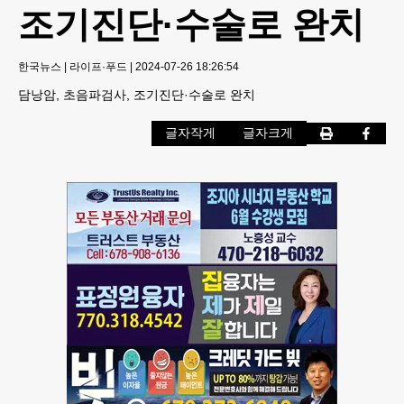
조기진단·수술로 완치
한국뉴스
|
라이프·푸드
|
2024-07-26 18:26:54
담낭암, 초음파검사, 조기진단·수술로 완치
글자작게
글자크게