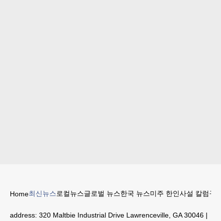
최신뉴스
로컬뉴스
글로벌 뉴스
한국 뉴스
미주 한인
사설 칼럼
구인
Home
address:
320 Maltbie Industrial Drive Lawrenceville, GA 30046
|