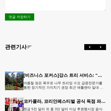
댓글 저장하기
관련기사
[비즈니스 포커스]강스 트리 서비스: "강풍에 부러질라"… 여름철 주택가 수목 관리 '비상'
여름철 잦은 폭우로 나무 트리밍 수요 급증전문가를
통한 정기적인 가지치기 권장 최근 애틀랜타 일대 주
택가에서 여름철 수목 관리에 대한 경각심이 높아지면
서, 전문적인 트리밍(가지치기
코카콜라, 코리안페스티벌 공식 독점 파트너 참여
현금 5천 달러 외 총 3만 달러 이상 후원행사장 음식·