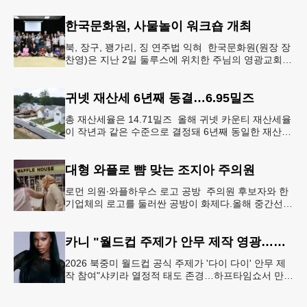
먼저 현장에 출동해 상
한국문화원, 사물놀이 워크숍 개최
북, 장구, 꽹가리, 징 연주법 익혀 한국문화원(원장 장
찬영)은 지난 2일 둘루스에 위치한 주님의 영광교회에
서 사물놀이 워크숍을 개최했다.한국을 대표하는 전통
공연예술인 사물놀이
귀넷 재산세 6년째 동결…6.95밀즈
총 재산세율은 14.71밀즈 올해 귀넷 카운티 재산세율
이 작년과 같은 수준으로 결정돼 6년째 동일한 재산세
율을 유지하게 됐다.귀넷 커미셔너 위원회는 4일 저녁
열린 정례 회의에서
대형 와플로 뺨 맞는 조지아 주의원
로먼 의원∙와플하우스 로고 공방 주의원 후보자와 한
기업체의 로고를 둘러싼 공방이 화제다.올해 중간선거
에서 민주당 주상원 후보(7지구)로 나서는 루와 로먼
(둘루스) 주하원의원은
카니 "월드컵 주제가 안무 제작 영광…춤은 국경 없는 언어"
2026 북중미 월드컵 공식 주제가 '다이 다이' 안무 제
작 참여"샤키라 열정적 태도 존경…하프타임쇼서 만난
BTS, 특별한 기억""글로벌-한국 엔터테인먼트 산업 잇
는 가교 역할