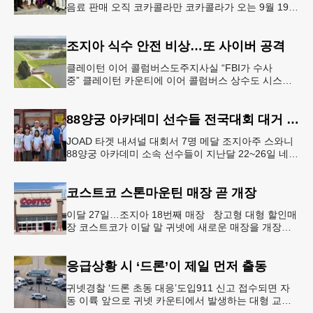
음료 판매 오직 코카콜라만 코카콜라가 오는 9월 19-
20일 귀넷플레이스 몰에서 열리는 2026 코리안 페스
티벌의 공식 독점
조지아 식수 안전 비상…또 사이버 공격
클레이턴 이어 콜럼버스도주지사실 “FBI가 수사
중” 클레이턴 카운티에 이어 콜럼버스 상수도 시스템
도 사이버 공격을 받은 것으로 확인됐다. 이로써 조지
아에서만 최소 2곳의 상수도
88양궁 아카데미 선수들 전국대회 대거 입상
JOAD 타겟 내셔널 대회서 7명 메달 조지아주 스와니
88양궁 아카데미 소속 선수들이 지난달 22~26일 네브
래스카주 링컨에서 열린 2026 주니어 올림픽 양궁 디
벨롭먼트(JOA
코스트코 스톤마운틴 매장 곧 개장
이달 27일…조지아 18번째 매장 창고형 대형 할인매
장 코스트코가 이달 말 귀넷에 새로운 매장을 개장한
다.코스트코는 4일 “스톤마운틴 매장을 8월 27일 정식
개장할 예정”이라
응급상황 시 ‘드론’이 제일 먼저 출동
귀넷경찰 ‘드론 초동 대응’도입911 신고 접수되면 자
동 이륙 앞으로 귀넷 카운티에서 발생하는 대형 교통
사고나 범죄 현장 등 응급 상황 발생 시 드론이 가장