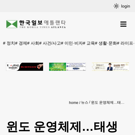
login
#
정치
#
경제
#
사회
#
사건/사고
#
이민·비자
#
교육
#
생활·문화
#
라이프
뉴스
윈도 운영체제…태생적 보안 취약 ‘부각’
home
윈도 운영체제…태생