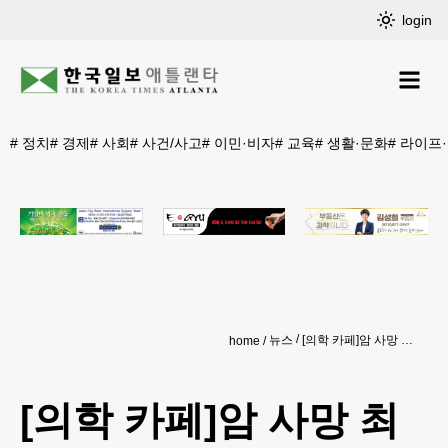
login
#
정치
#
경제
#
사회
#
사건/사고
#
이민·비자
#
교육
#
생활·문화
#
라이프
뉴스
[의학 카페]암 사망 최고 위험요소는 ‘흡연’
home
[의학 카페]암 사망 최