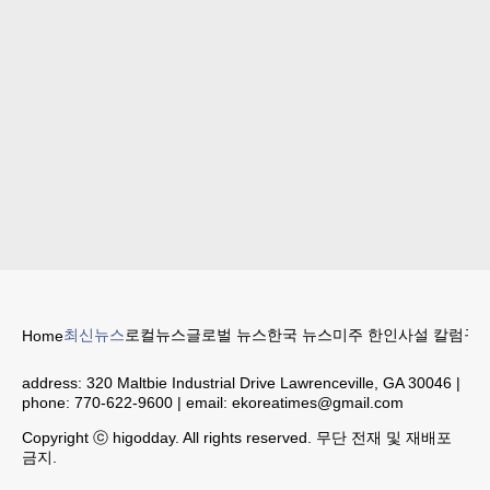
최신뉴스
로컬뉴스
글로벌 뉴스
한국 뉴스
미주 한인
사설 칼럼
구인
Home
address:
320 Maltbie Industrial Drive Lawrenceville, GA 30046
|
phone:
770-622-9600
| email:
ekoreatimes@gmail.com
Copyright ⓒ higodday. All rights reserved. 무단 전재 및 재배포
금지.