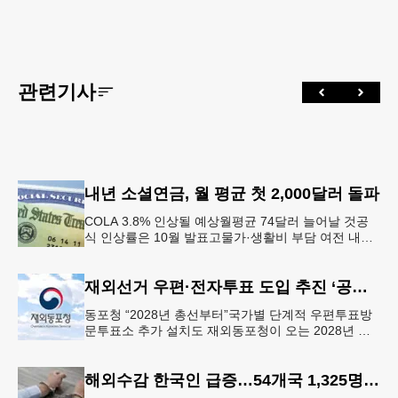
관련기사
내년 소셜연금, 월 평균 첫 2,000달러 돌파
COLA 3.8% 인상될 예상월평균 74달러 늘어날 것공
식 인상률은 10월 발표고물가·생활비 부담 여전 내년
소셜 시큐리티(사회보장연금) 생활비 조정(COLA)이
3.8%에 이를
재외선거 우편·전자투표 도입 추진 ‘공식화’
동포청 “2028년 총선부터”국가별 단계적 우편투표방
문투표소 추가 설치도 재외동포청이 오는 2028년 재
외선거부터 우편투표와 전자투표 도입해 재외국민의
참정권 행사를 확대 보장하는
해외수감 한국인 급증…54개국 1,325명 25%↑