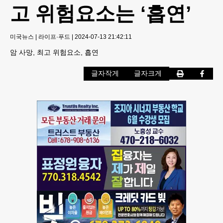
고 위험요소는 ‘흡연’
미국뉴스
|
라이프·푸드
|
2024-07-13 21:42:11
암 사망, 최고 위험요소, 흡연
글자작게
글자크게