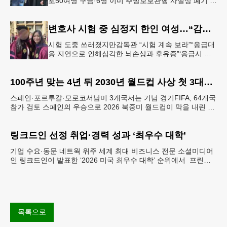
포50여명 구금·6명 이미 추방보호관행 사실상 폐기 수
순군 전력·사기저하 우려 고조 도널드 트럼프 행정부
가 대규모 불법체류자 추방
변호사 시험 중 심정지 한인 여성…“감독 부실” 소송
시험 도중 쓰러졌지만감독관 “시험 계속 보라”“응급대
응 지연으로 인해심각한 뇌손상과 후유증”‘응급시 시
험중단법’계기 법대 졸업 당시의 메리 제인 정(오른쪽)
씨가 친구와 기념촬영하는
100주년 맞는 4년 뒤 2030년 월드컵 사상 첫 3대륙·6개국 개최
스페인·포르투갈·모로코서남미 3개국서는 기념 경기FIFA, 64개국
참가 검토 스페인의 우승으로 2026 북중미 월드컵이 막을 내린 가
운데, 축구 팬들의 관심은 벌써 2030 FI
링크드인 선정 취업·경력 성과 ‘최우수 대학’
기업 수요·동문 네트웍 위주 세계 최대 비즈니스 전문 소셜미디어
인 링크드인이 발표한 ‘2026 미국 최우수 대학’ 순위에서 프린스
턴대가 1위에 이름을 올렸다. 이번 평가는 졸업생
목록으로