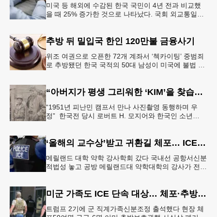
미국 등 해외에 수감된 한국 국민이 4년 전과 비교했
을 때 25% 증가한 것으로 나타났다. 국회 외교통일위
원회 소속 더불어민주당 김준환 의원이 외교부로부터
제출받은 자료에 따르면
추방 뒤 밀입국 한인 120만불 금융사기
위조 여권으로 오픈한 72개 계좌서 ‘첵카이팅’ 중범죄
로 추방됐던 한국 국적의 50대 남성이 미국에 불법 재
입국한 뒤 가짜 여권으로 다수의 은행 계좌를 개설하
고 100만 달러가 넘
“아버지가 평생 그리워한 ‘KIM’을 찾습니다” 한국전 종군기자의 ‘마지막 소원’
“1951년 피난민 캠프서 만나 사진촬영 동행하며 우
정” 한국전 당시 로버트 H. 모지어와 한국인 소년
KIM. [국가보훈부] 6·25 한국전쟁 당시 미국 종군기자
로 참전했던
‘올해의 교수상’받고 귀환길 체포… ICE 구금 파문
메릴랜드 대학 약학 강사학회 갔다 국내선 공항서신분
적법성 놓고 공방 메릴랜드대 약학대학의 강사가 전국
학회에서 ‘올해의 교수상’을 수상한 뒤 귀환길 공항에
서 연방 이민세관단속국(
미군 가족도 ICE 단속 대상… 체포·추방 속출
트럼프 2기에 군 직계가족신분조정 출석했다 현장 체