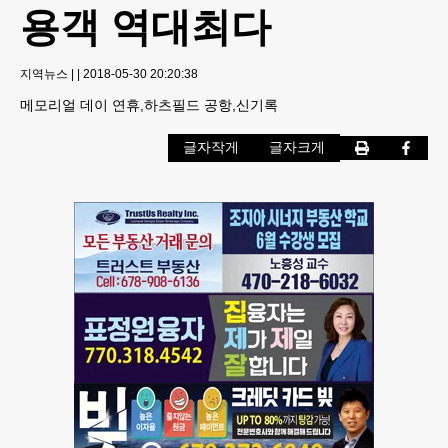
용객 역대최다
지역뉴스
|
|
2018-05-30 20:20:38
메모리얼 데이 연휴,하츠필드 공항,신기록
글자작게
글자크게