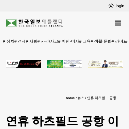
login
#
정치
#
경제
#
사회
#
사건/사고
#
이민·비자
#
교육
#
생활·문화
#
라이프
뉴스
연휴 하츠필드 공항 이용객 역대최다
home
연휴 하츠필드 공항 이