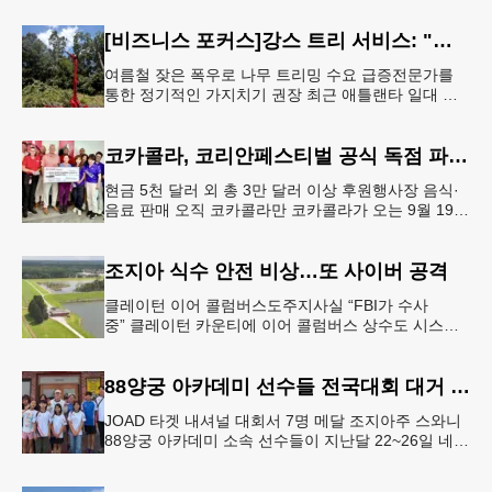
[비즈니스 포커스]강스 트리 서비스: "강풍에 부러질라"… 여름철 주택가 수목 관리 '비상'
여름철 잦은 폭우로 나무 트리밍 수요 급증전문가를
통한 정기적인 가지치기 권장 최근 애틀랜타 일대 주
택가에서 여름철 수목 관리에 대한 경각심이 높아지면
서, 전문적인 트리밍(가지치기
코카콜라, 코리안페스티벌 공식 독점 파트너 참여
현금 5천 달러 외 총 3만 달러 이상 후원행사장 음식·
음료 판매 오직 코카콜라만 코카콜라가 오는 9월 19-
20일 귀넷플레이스 몰에서 열리는 2026 코리안 페스
티벌의 공식 독점
조지아 식수 안전 비상…또 사이버 공격
클레이턴 이어 콜럼버스도주지사실 “FBI가 수사
중” 클레이턴 카운티에 이어 콜럼버스 상수도 시스템
도 사이버 공격을 받은 것으로 확인됐다. 이로써 조지
아에서만 최소 2곳의 상수도
88양궁 아카데미 선수들 전국대회 대거 입상
JOAD 타겟 내셔널 대회서 7명 메달 조지아주 스와니
88양궁 아카데미 소속 선수들이 지난달 22~26일 네브
래스카주 링컨에서 열린 2026 주니어 올림픽 양궁 디
벨롭먼트(JOA