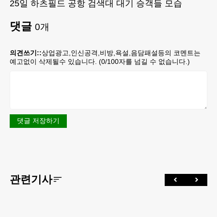
25일 하츠필드 공항 검색대 대기 승객들 모습
댓글
0
개
의견쓰기::
상업광고,인신공격,비방,욕설,음담패설등의 코멘트는
예고없이 삭제될수 있습니다. (
0
/100자를 넘길 수 없습니다.)
댓글 저장하기
관련기사