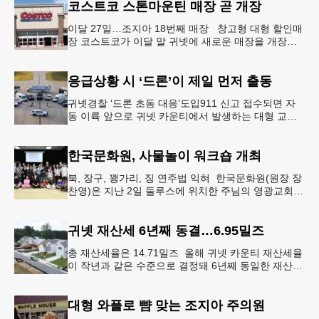
코스트코 스톤마운틴 매장 곧 개장
이달 27일…조지아 18번째 매장 창고형 대형 할인매
장 코스트코가 이달 말 귀넷에 새로운 매장을 개장한
다.코스트코는 4일 “스톤마운틴 매장을 8월 27일 정식
개장할 예정”이라
응급상황 시 ‘드론’이 제일 먼저 출동
귀넷경찰 ‘드론 초동 대응’도입911 신고 접수되면 자
동 이륙 앞으로 귀넷 카운티에서 발생하는 대형 교통
사고나 범죄 현장 등 응급 상황 발생 시 드론이 가장
먼저 현장에 출동해 상
한국문화원, 사물놀이 워크숍 개최
북, 장구, 꽹가리, 징 연주법 익혀 한국문화원(원장 장
찬영)은 지난 2일 둘루스에 위치한 주님의 영광교회에
서 사물놀이 워크숍을 개최했다.한국을 대표하는 전통
공연예술인 사물놀이
귀넷 재산세 6년째 동결…6.95밀즈
총 재산세율은 14.71밀즈 올해 귀넷 카운티 재산세율
이 작년과 같은 수준으로 결정돼 6년째 동일한 재산세
율을 유지하게 됐다.귀넷 커미셔너 위원회는 4일 저녁
열린 정례 회의에서
대형 와플로 뺨 맞는 조지아 주의원