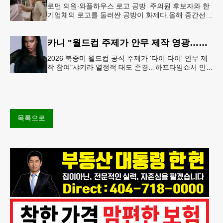
로먼 의원∙와플하우스 로고 공방 주의원 후보자와 한
기업체의 로고를 둘러싼 공방이 화제다.올해 중간선거
에서 민주당 주상원 후보(7지구)로 나서는 루와 로먼
(둘루스) 주하원의원은
카니 "월드컵 주제가 안무 제작 영광…춤은 국경 없는 언어"
2026 북중미 월드컵 공식 주제가 '다이 다이' 안무 제
작 참여"샤키라 열정적 태도 존경…하프타임쇼서 만난
BTS, 특별한 기억""글로벌-한국 엔터테인먼트 산업 잇
는 가교 역할
목록으로