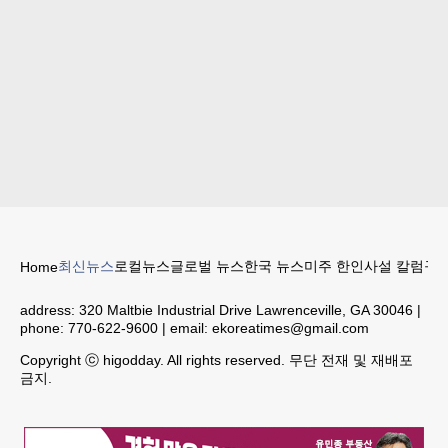
최신뉴스
로컬뉴스
글로벌 뉴스
한국 뉴스
미주 한인
사설 칼럼
구인
Home
address:
320 Maltbie Industrial Drive Lawrenceville, GA 30046
|
phone:
770-622-9600
| email:
ekoreatimes@gmail.com
Copyright ⓒ higodday. All rights reserved. 무단 전재 및 재배포
금지.