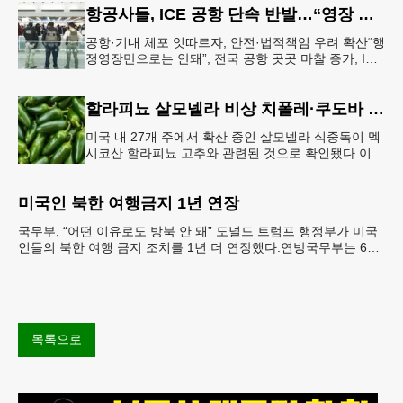
항공사들, ICE 공항 단속 반발…“영장 없인 협조 불가”
공항·기내 체포 잇따르자, 안전·법적책임 우려 확산“행
정영장만으로는 안돼”, 전국 공항 곳곳 마찰 증가, ICE
는 공항 단속 확대 방침 연방 이민세관단속국 요원들
이 뉴욕 JKF 케
할라피뇨 살모넬라 비상 치폴레·쿠도바 긴급 회수
미국 내 27개 주에서 확산 중인 살모넬라 식중독이 멕
시코산 할라피뇨 고추와 관련된 것으로 확인됐다.이에
따라 멕시코 음식 체인인 치폴레와 쿠도바가 해당 식
재료를 전면 회수했다.연
미국인 북한 여행금지 1년 연장
국무부, “어떤 이유로도 방북 안 돼” 도널드 트럼프 행정부가 미국
인들의 북한 여행 금지 조치를 1년 더 연장했다.연방국무부는 6일
“북한 내 체포와 구금 위험으로부터 미국민의 안
목록으로