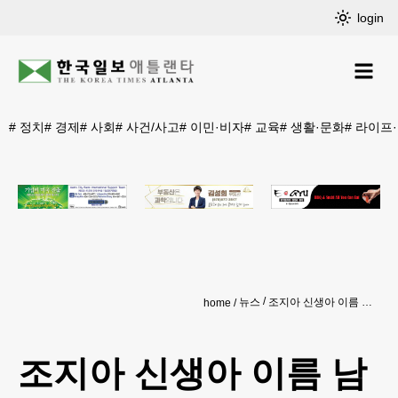
login
#
정치
#
경제
#
사회
#
사건/사고
#
이민·비자
#
교육
#
생활·문화
#
라이프
뉴스
조지아 신생아 이름 남자 '리암', 여자 '아멜리아'
home
조지아 신생아 이름 남