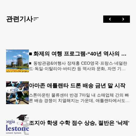
관련기사
■ 화제의 여행 프로그램-“40년 역사의 신뢰… 서유럽 8개국 13일 대장정”
■ 동방관광&여행사 장재홍 CEO영국·프랑스·네덜란
드·독일·이탈리아·바티칸 등 역사와 문화, 자연 기
행…‘감동과 치유의 대장정’ 10월 6일 출발, 호텔·버스
·식사 일정‘
아마존 애틀랜타 드론 배송 금년 말 시작
스톤마운틴 물류센터 반경 7마일 내 소매업체 간의 빠
른 배송 경쟁이 치열해지는 가운데, 애틀랜타에서도
조만간 아마존의 택배가 하늘을 날아 배송될 예정이
다.아마존은 올해 말 조지아주
조지아 학생 수학 점수 상승, 절반은 '낙제'