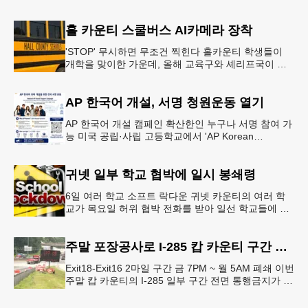
홀 카운티 스쿨버스 AI카메라 장착
'STOP' 무시하면 무조건 찍힌다 홀카운티 학생들이
개학을 맞이한 가운데, 올해 교육구와 셰리프국이 학
생들의 안전을 위협하는 스쿨버스 추월 차량을 상대로
강력한 단속에 나선다.홀
AP 한국어 개설, 서명 청원운동 열기
AP 한국어 개설 캠페인 확산한인 누구나 서명 참여 가
능 미국 공립·사립 고등학교에서 'AP Korean
Language and Culture(한국어 및 한국문화 AP 과목)'
개
귀넷 일부 학교 협박에 일시 봉쇄령
6일 여러 학교 소프트 락다운 귀넷 카운티의 여러 학
교가 목요일 허위 협박 전화를 받아 일선 학교들에 일
시적인 봉쇄령이 내려졌다고 교육구 측이 밝혔다.학부
모들에게 발송된 서한에서
주말 포장공사로 I-285 캅 카운티 구간 통행금지
Exit18-Exit16 2마일 구간 금 7PM ~ 월 5AM 폐쇄 이번
주말 캅 카운티의 I-285 일부 구간 전면 통행금지가 시
행된다. 18번 출구인 페이스 페리 로드에서 16