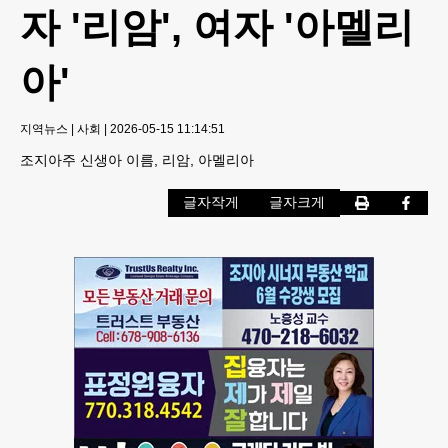
자 '리암', 여자 '아멜리
아'
지역뉴스
|
사회
|
2026-05-15 11:14:51
조지아주 신생아 이름, 리암, 아멜리아
글자작게
글자크게