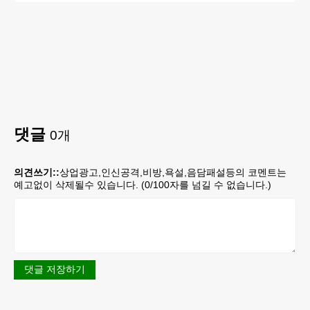
댓글
0
개
의견쓰기::
상업광고,인신공격,비방,욕설,음담패설등의 코멘트는
예고없이 삭제될수 있습니다. (
0
/100자를 넘길 수 없습니다.)
댓글 저장하기