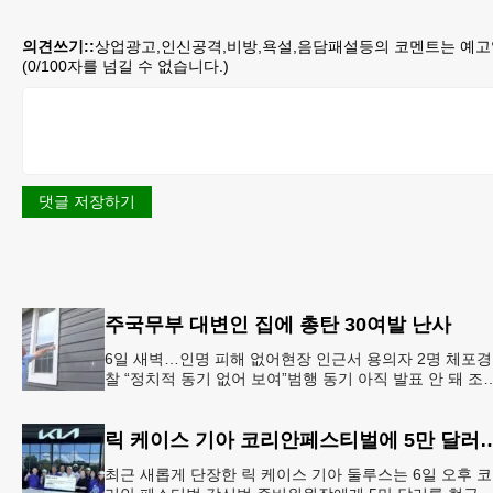
의견쓰기::
상업광고,인신공격,비방,욕설,음담패설등의 코멘트는 예고
(
0
/100자를 넘길 수 없습니다.)
댓글 저장하기
주국무부 대변인 집에 총탄 30여발 난사
6일 새벽…인명 피해 없어현장 인근서 용의자 2명 체포경
찰 “정치적 동기 없어 보여”범행 동기 아직 발표 안 돼 조
아 국무장관 대변인이자 공보국장 자택에 최소 30발의 
격이
릭 케이스 기아 코리안페스티벌에
최근 새롭게 단장한 릭 케이스 기아 둘루스는 6일 오후 코