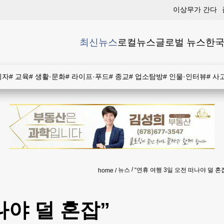
이상무가 간다
최신뉴스
로컬뉴스
글로벌 뉴스
한국
비자
#
교육
#
생활·문화
#
라이프·푸드
#
종교
#
업소탐방
#
인물·인터뷰
#
사
뉴스
“연휴 여행 3일 오전 떠나야 덜 혼
home
나야 덜 혼잡”