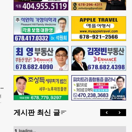
산 아기에 미시민권 부여 금지' 행정명령 서명
어
에
열고
게시판 최신 글
폐지
증
1
.
loading...