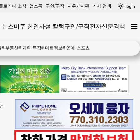
플로리다 소식
업소록
구인/구직
자유게시판
기사 검색
login
 뉴스
미주 한인
사설 칼럼
구인/구직
전자신문
검색
고
#
부동산
#
기획·특집
#
마트정보
#
연예·스포츠
잡”