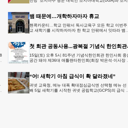
으
전망 조지아주 명문 대학인 조지아대학교(UGA)와 조
한
텍(GT)에 지원하는 고등학교 12학년 학생들의 입시 부
이 한층 줄
뱀 때문에…개학하자마자 휴교
공
핸콕카운티…학교 안팎서 독사교육구 모든 학교 이번주
행
교 새학기를 시작하자마자 한 학교 안팎에서 잇따라 뱀
번
이 출몰해 교육구 모든 학교가 휴교에 들어가는 일이 
졌다.6일 WS
첫 회관 공동사용...광복절 기념식 한인회관
8
15일(토) 오후 5시 81주년 기념식한인회관 한인사회 중
년
공간 돼야 제36대 애틀랜타한인회(회장 박은석·이사장 
신범)는 제81주년 광복절 기념식을 오는 15일(토) 오후 
시
“어! 새학기 아침 급식이 확 달라졌네”
과
귀넷 교육청, 메뉴 대폭 확대점심급식엔 선택형 메뉴 선
봬 5일 새학기를 시작한 귀넷 공립학교(GCPS)의 급식 
선
뉴가 한층 다양해졌다.GCPS 학교영양프로그램에 따르
특히 아침