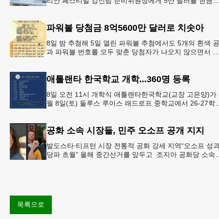
리안 페스티벌 강신범 준비위원장에게 5만 달러를 현금
로 후원했다. 릭 케이스 기아 관계자는 딜러샵에 언제든 
인들의 방문
파워볼 당첨금 8억5600만 달러로 치솟아
8일 밤 추첨해 5일 열린 파워볼 추첨에서도 5개의 흰색 
과 파워볼 번호를 모두 맞춘 당첨자가 나오지 않으면서 
운의 주인공은 다음 기회로 미뤄지게 됐다.이에 따라 이
주 토요
애틀랜타 한국학교 개학...360명 등록
8일 오전 11시 개학식 애틀랜타한국학교(교장 고은양)가 
월 8일(토) 둘루스 루이스 래드로프 중학교에서 26-27학
도 새 학기를 시작한다. 개학식은 당일 오전 11시 학교 카
공화 소속 시장들, 민주 오소프 공개 지지
발도스타∙티프턴 시장 전통적 공화 강세 지역“오소프 성
당파 초월” 올해 중간선거를 앞두고 조지아 공화당 소속
두 명의 시장이 민주당 존 오스프 연방상원의원 지지를 
언했다.
목록으로