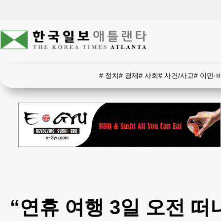
#
정치
#
경제
#
사회
#
사건/사고
#
이민·
“연휴 여행 3일 오전 떠