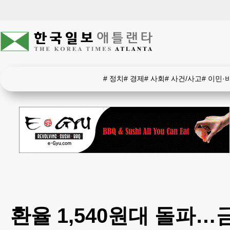
#
정치
#
경제
#
사회
#
사건/사고
#
이민·
환율 1,540원대 돌파…