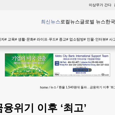
이상무가 간다
최신뉴스
로컬뉴스
글로벌 뉴스
한국
비자
#
교육
#
생활·문화
#
라이프·푸드
#
종교
#
업소탐방
#
인물·인터뷰
#
사
뉴스
환율 1,540원대 돌파…금융위기 이후 ‘최
home
금융위기 이후 ‘최고’