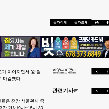
글자작게
글자크게
도가 이어지면서 원·달
로 마감했다.
관련기사
환율은 전장 서울환시 종
주간 거래(9시~15시 30