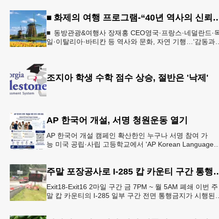
■ 화제의 여행 프로그램-“40년 역사의 신뢰… 서유럽 
■ 동방관광&여행사 장재홍 CEO영국·프랑스·네덜란드·
일·이탈리아·바티칸 등 역사와 문화, 자연 기행…‘감동과
치유의 대장정’ 10월 6일 출발, 호텔·버스·식사 일정‘
조지아 학생 수학 점수 상승, 절반은 '낙제'
AP 한국어 개설, 서명 청원운동 열기
AP 한국어 개설 캠페인 확산한인 누구나 서명 참여 가
능 미국 공립·사립 고등학교에서 'AP Korean Language
and Culture(한국어 및 한국문화 AP 과목)' 개
주말 포장공사로 I-285 캅 카
Exit18-Exit16 2마일 구간 금 7PM ~ 월 5AM 폐쇄 이번 주
말 캅 카운티의 I-285 일부 구간 전면 통행금지가 시행된
다. 18번 출구인 페이스 페리 로드에서 16