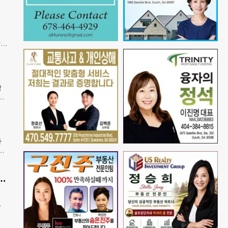
간
은
학
안
속
가
봉
발송
공항 단속 반발…“영장 없인 협조 불가”
정
공