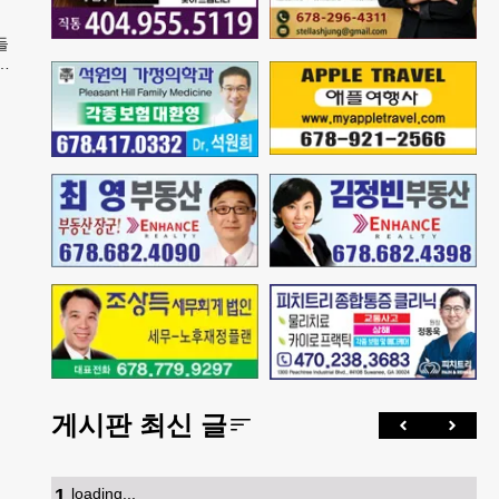
들
내
게시판 최신 글
1
.
loading...