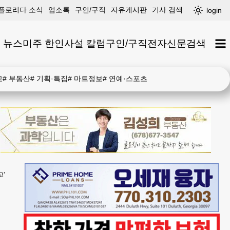
플로리다 소식
업소록
구인/구직
자유게시판
기사 검색
login
 뉴스
미주 한인
사설 칼럼
구인/구직
전자신문
검색
고
#
부동산
#
기획·특집
#
마트정보
#
연예·스포츠
고’