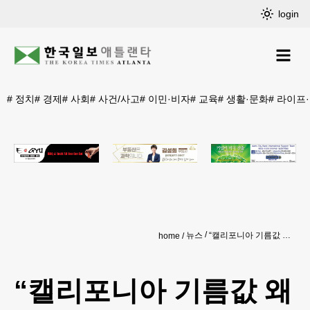
login
#
정치
#
경제
#
사회
#
사건/사고
#
이민·비자
#
교육
#
생활·문화
#
라이프
뉴스
“캘리포니아 기름값 왜 전국서 제일 비싼가 했더니…”
home
“캘리포니아 기름값 왜