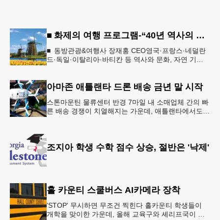
■ 화제의 여행 프로그램-“40년 역사의 신뢰… 서유럽 8개국 13일 대장정”
■ 동방관광&여행사 장재홍 CEO영국·프랑스·네덜란
드·독일·이탈리아·바티칸 등 역사와 문화, 자연 기
행…‘감동과 치유의 대장정’ 10월 6일 출발, 호텔·버스
·식사 일정‘
아마존 애틀랜타 드론 배송 금년 말 시작
스톤마운틴 물류센터 반경 7마일 내 소매업체 간의 빠
른 배송 경쟁이 치열해지는 가운데, 애틀랜타에서도
조만간 아마존의 택배가 하늘을 날아 배송될 예정이
다.아마존은 올해 말 조지아주
조지아 학생 수학 점수 상승, 절반은 '낙제'
홀 카운티 스쿨버스 AI카메라 장착
'STOP' 무시하면 무조건 찍힌다 홀카운티 학생들이
개학을 맞이한 가운데, 올해 교육구와 셰리프국이 학