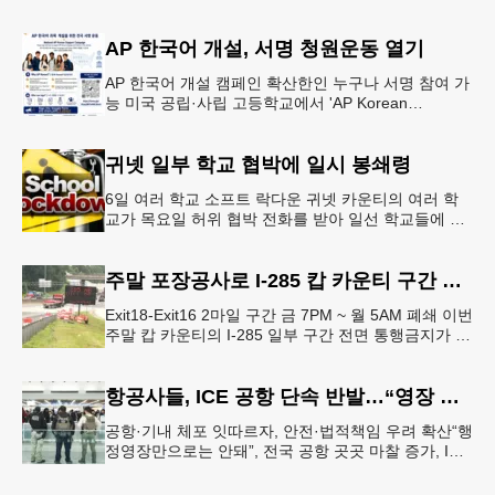
생들의 안전을 위협하는 스쿨버스 추월 차량을 상대로
강력한 단속에 나선다.홀
AP 한국어 개설, 서명 청원운동 열기
AP 한국어 개설 캠페인 확산한인 누구나 서명 참여 가
능 미국 공립·사립 고등학교에서 'AP Korean
Language and Culture(한국어 및 한국문화 AP 과목)'
개
귀넷 일부 학교 협박에 일시 봉쇄령
6일 여러 학교 소프트 락다운 귀넷 카운티의 여러 학
교가 목요일 허위 협박 전화를 받아 일선 학교들에 일
시적인 봉쇄령이 내려졌다고 교육구 측이 밝혔다.학부
모들에게 발송된 서한에서
주말 포장공사로 I-285 캅 카운티 구간 통행금지
Exit18-Exit16 2마일 구간 금 7PM ~ 월 5AM 폐쇄 이번
주말 캅 카운티의 I-285 일부 구간 전면 통행금지가 시
행된다. 18번 출구인 페이스 페리 로드에서 16
항공사들, ICE 공항 단속 반발…“영장 없인 협조 불가”
공항·기내 체포 잇따르자, 안전·법적책임 우려 확산“행
정영장만으로는 안돼”, 전국 공항 곳곳 마찰 증가, ICE
는 공항 단속 확대 방침 연방 이민세관단속국 요원들
이 뉴욕 JKF 케