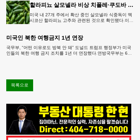
할라피뇨 살모넬라 비상 치폴레·쿠도바 긴급 회수
미국 내 27개 주에서 확산 중인 살모넬라 식중독이 멕
시코산 할라피뇨 고추와 관련된 것으로 확인됐다.이에
따라 멕시코 음식 체인인 치폴레와 쿠도바가 해당 식
재료를 전면 회수했다.연
미국인 북한 여행금지 1년 연장
국무부, “어떤 이유로도 방북 안 돼” 도널드 트럼프 행정부가 미국
인들의 북한 여행 금지 조치를 1년 더 연장했다.연방국무부는 6일
“북한 내 체포와 구금 위험으로부터 미국민의 안
목록으로