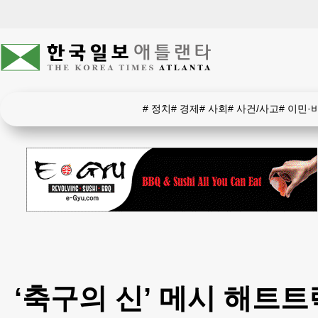
#
정치
#
경제
#
사회
#
사건/사고
#
이민·
‘축구의 신’ 메시 해트