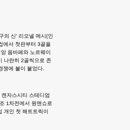
구의 신’ 리오넬 메시(인
컵에서 첫판부터 3골을
리앙 음바페와 노르웨이
이 나란히 2골씩으로 존
경쟁에 불이 붙었다.
일 캔자스시티 스테디엄
J조 1차전에서 원맨쇼로
드컵 개인 첫 해트트릭이