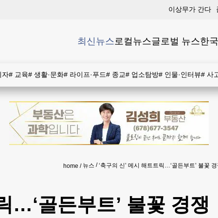
이상무가 간다
최신뉴스
로컬뉴스
글로벌 뉴스
한국
비자
#
교육
#
생활·문화
#
라이프·푸드
#
종교
#
업소탐방
#
인물·인터뷰
#
사
뉴스
‘축구의 신’ 메시 해트트릭…‘골든부트’ 불꽃 
home
트릭…‘골든부트’ 불꽃 경쟁