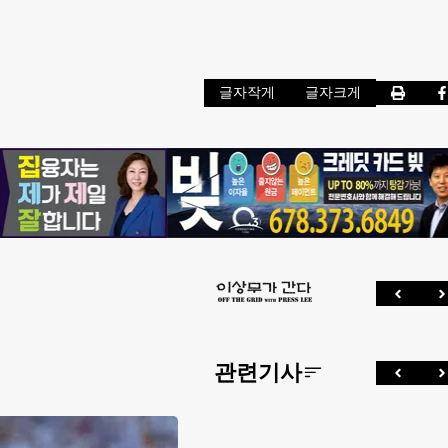
글자작게
글자크게
관련기사