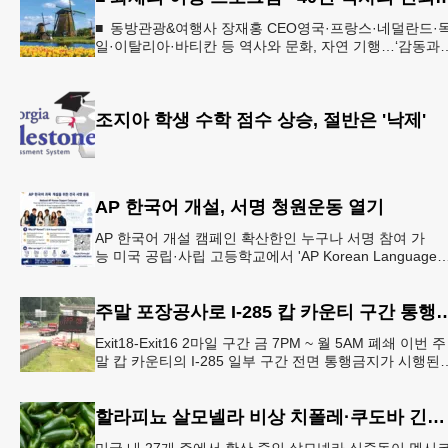
■ 동방관광&여행사 장재홍 CEO영국·프랑스·네덜란드·
일·이탈리아·바티칸 등 역사와 문화, 자연 기행…‘감동과
치유의 대장정’ 10월 6일 출발, 호텔·버스·식사 일정‘
조지아 학생 수학 점수 상승, 절반은 '낙제'
AP 한국어 개설, 서명 청원운동 열기
AP 한국어 개설 캠페인 확산한인 누구나 서명 참여 가
능 미국 공립·사립 고등학교에서 'AP Korean Language
and Culture(한국어 및 한국문화 AP 과목)' 개
주말 포장공사로 I-285 캅 카
Exit18-Exit16 2마일 구간 금 7PM ~ 월 5AM 폐쇄 이번 주
말 캅 카운티의 I-285 일부 구간 전면 통행금지가 시행된
다. 18번 출구인 페이스 페리 로드에서 16
할라피뇨 살모넬라 비상 치폴레·쿠도바 긴급 회수
미국 내 27개 주에서 확산 중인 살모넬라 식중독이 멕시