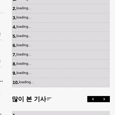
2
.
loading...
간
은
3
.
loading...
4
.
loading...
학
5
.
loading...
안
속
6
.
loading...
7
.
loading...
가
8
.
loading...
봉
발송
9
.
loading...
공항 단속 반발…“영장 없인 협조 불가”
10
.
loading...
정
공
많이 본 기사
들