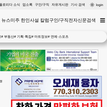
플로리다 소식
업소록
구인/구직
자유게시판
기사 검색
login
 뉴스
미주 한인
사설 칼럼
구인/구직
전자신문
검색
고
#
부동산
#
기획·특집
#
마트정보
#
연예·스포츠
경쟁