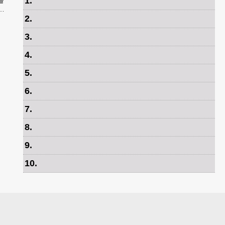
1
.
내
2
.
3
.
4
.
5
.
6
.
7
.
8
.
9
.
10
.