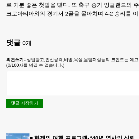
로 기분 좋은 첫발을 뗐다. 또 축구 종가 잉글랜드의 주
크로아티아와의 경기서 2골을 몰아치며 4-2 승리를 이
댓글
0
개
의견쓰기::
상업광고,인신공격,비방,욕설,음담패설등의 코멘트는 예고
(
0
/100자를 넘길 수 없습니다.)
댓글 저장하기
■ 화제의 여행 프로그램-“40년 역사의 신뢰… 서유럽 