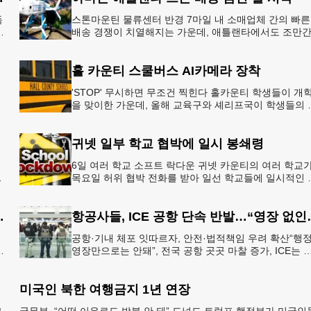
독
스톤마운틴 물류센터 반경 7마일 내 소매업체 간의 빠른
배송 경쟁이 치열해지는 가운데, 애틀랜타에서도 조만
아마존의 택배가 하늘을 날아 배송될 예정이다.아마존
올해 말 조지아주
홀 카운티 스쿨버스 AI카메라 장착
'STOP' 무시하면 무조건 찍힌다 홀카운티 학생들이 개
을 맞이한 가운데, 올해 교육구와 셰리프국이 학생들의 
전을 위협하는 스쿨버스 추월 차량을 상대로 강력한 단
에 나선다.홀
귀넷 일부 학교 협박에 일시 봉쇄령
6일 여러 학교 소프트 락다운 귀넷 카운티의 여러 학교
목요일 허위 협박 전화를 받아 일선 학교들에 일시적인 
쇄령이 내려졌다고 교육구 측이 밝혔다.학부모들에게 
된 서한에서
운티 구간 통행금지
항공사들, ICE 
공항·기내 체포 잇따르자, 안전·법적책임 우려 확산“행
영장만으로는 안돼”, 전국 공항 곳곳 마찰 증가, ICE는 
항 단속 확대 방침 연방 이민세관단속국 요원들이 뉴욕
JKF 케
미국인 북한 여행금지 1년 연장
코
국무부, “어떤 이유로도 방북 안 돼” 도널드 트럼프 행정부가 미국인