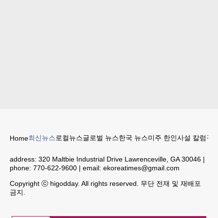
최신뉴스
로컬뉴스
글로벌 뉴스
한국 뉴스
미주 한인
사설 칼럼
구인
Home
address:
320 Maltbie Industrial Drive Lawrenceville, GA 30046
|
phone:
770-622-9600
| email:
ekoreatimes@gmail.com
Copyright ⓒ higodday. All rights reserved. 무단 전재 및 재배포
금지.