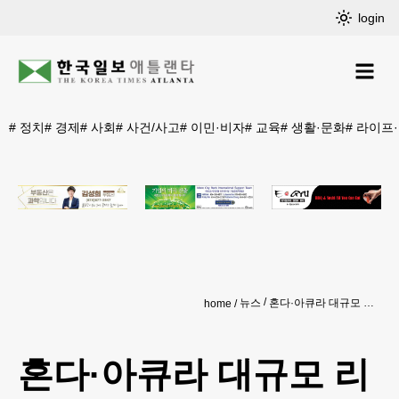
login
#
정치
#
경제
#
사회
#
사건/사고
#
이민·비자
#
교육
#
생활·문화
#
라이프
뉴스
혼다·아큐라 대규모 리콜…서스펜션 결함, 총 88만대
home
혼다·아큐라 대규모 리