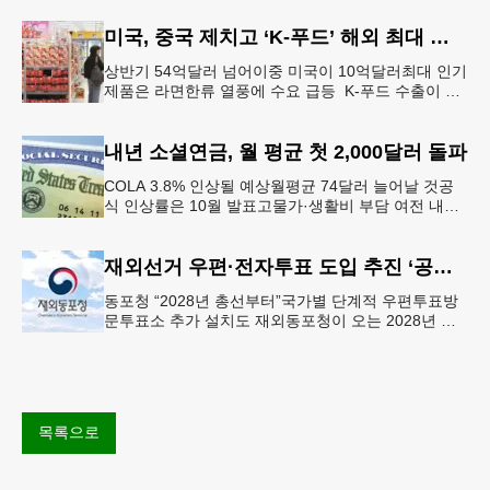
에 따르면 특히 아침
미국, 중국 제치고 ‘K-푸드’ 해외 최대 시장 부상
상반기 54억달러 넘어이중 미국이 10억달러최대 인기
제품은 라면한류 열풍에 수요 급등 K-푸드 수출이 라
면, 과자, 음료 등 제품 인기에 힘입어 올해 상반기에
도 역대 최고를 기록
내년 소셜연금, 월 평균 첫 2,000달러 돌파
COLA 3.8% 인상될 예상월평균 74달러 늘어날 것공
식 인상률은 10월 발표고물가·생활비 부담 여전 내년
소셜 시큐리티(사회보장연금) 생활비 조정(COLA)이
3.8%에 이를
재외선거 우편·전자투표 도입 추진 ‘공식화’
동포청 “2028년 총선부터”국가별 단계적 우편투표방
문투표소 추가 설치도 재외동포청이 오는 2028년 재
외선거부터 우편투표와 전자투표 도입해 재외국민의
참정권 행사를 확대 보장하는
목록으로