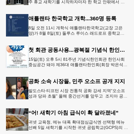
주 휴교 새학기를 시작하자마자 한 학교 안팎에서 잇
따라 뱀들이 출몰해 교육구 모든 학교가 휴교에 들어
가는 일이 벌어졌다.6일 WS
애틀랜타 한국학교 개학...360명 등록
8일 오전 11시 개학식 애틀랜타한국학교(교장 고은
양)가 8월 8일(토) 둘루스 루이스 래드로프 중학교에
서 26-27학년도 새 학기를 시작한다. 개학식은 당일
오전 11시 학교 카
첫 회관 공동사용...광복절 기념식 한인회관서
15일(토) 오후 5시 81주년 기념식한인회관 한인사회
중심공간 돼야 제36대 애틀랜타한인회(회장 박은석·
이사장 강신범)는 제81주년 광복절 기념식을 오는 15
일(토) 오후 5시
공화 소속 시장들, 민주 오소프 공개 지지
발도스타∙티프턴 시장 전통적 공화 강세 지역“오소프
성과 당파 초월” 올해 중간선거를 앞두고 조지아 공화
당 소속 두 명의 시장이 민주당 존 오스프 연방상원의
원 지지를 선언했다.
“어! 새학기 아침 급식이 확 달라졌네”
귀넷 교육청, 메뉴 대폭 확대점심급식엔 선택형 메뉴
선봬 5일 새학기를 시작한 귀넷 공립학교(GCPS)의 급
식 메뉴가 한층 다양해졌다.GCPS 학교영양프로그램