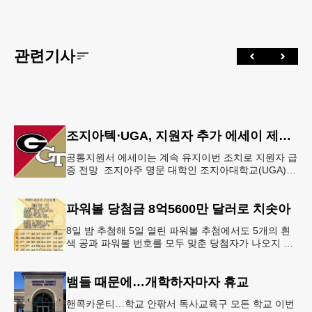
관련기사
조지아텍⋅UGA, 지원자 추가 에세이 제출 폐지
공통지원서 에세이는 계속 유지이번 조치로 지원자 급
증 전망 조지아주 명문 대학인 조지아대학교(UGA)와
조지아텍(GT)에 지원하는 고등학교 12학년 학생들의
입시 부담이 한층 줄
파워볼 당첨금 8억5600만 달러로 치솟아
8일 밤 추첨해 5일 열린 파워볼 추첨에서도 5개의 흰
색 공과 파워볼 번호를 모두 맞춘 당첨자가 나오지 않
으면서 행운의 주인공은 다음 기회로 미뤄지게 됐다.
이에 따라 이번 주 토요
뱀들 때문에…개학하자마자 휴교
핸콕카운티…학교 안팎서 독사교육구 모든 학교 이번