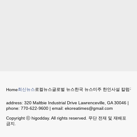
최신뉴스
로컬뉴스
글로벌 뉴스
한국 뉴스
미주 한인
사설 칼럼
구인
Home
address:
320 Maltbie Industrial Drive Lawrenceville, GA 30046
|
phone:
770-622-9600
| email:
ekoreatimes@gmail.com
Copyright ⓒ higodday. All rights reserved. 무단 전재 및 재배포
금지.