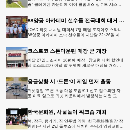
중” 클레이턴 카운티에 이어 콜럼버스 상수도 시스템
도 사이버 공격을 받은 것으로 확인됐다. 이로써 조지
아에서만 최소 2곳의 상수도
88양궁 아카데미 선수들 전국대회 대거 입상
JOAD 타겟 내셔널 대회서 7명 메달 조지아주 스와니
88양궁 아카데미 소속 선수들이 지난달 22~26일 네브
래스카주 링컨에서 열린 2026 주니어 올림픽 양궁 디
벨롭먼트(JOA
코스트코 스톤마운틴 매장 곧 개장
이달 27일…조지아 18번째 매장 창고형 대형 할인매
장 코스트코가 이달 말 귀넷에 새로운 매장을 개장한
다.코스트코는 4일 “스톤마운틴 매장을 8월 27일 정식
개장할 예정”이라
응급상황 시 ‘드론’이 제일 먼저 출동
귀넷경찰 ‘드론 초동 대응’도입911 신고 접수되면 자
동 이륙 앞으로 귀넷 카운티에서 발생하는 대형 교통
사고나 범죄 현장 등 응급 상황 발생 시 드론이 가장
먼저 현장에 출동해 상
한국문화원, 사물놀이 워크숍 개최
북, 장구, 꽹가리, 징 연주법 익혀 한국문화원(원장 장
찬영)은 지난 2일 둘루스에 위치한 주님의 영광교회에