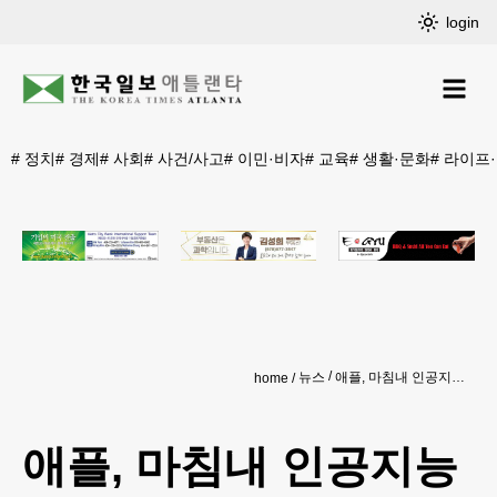
login
#
정치
#
경제
#
사회
#
사건/사고
#
이민·비자
#
교육
#
생활·문화
#
라이프
뉴스
애플, 마침내 인공지능 ‘시리AI’ 공개
home
애플, 마침내 인공지능