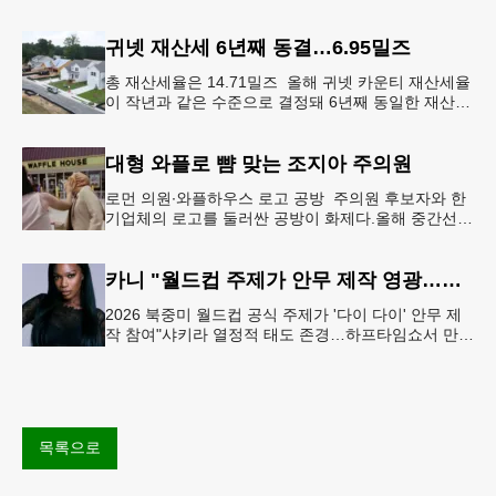
서 사물놀이 워크숍을 개최했다.한국을 대표하는 전통
공연예술인 사물놀이
귀넷 재산세 6년째 동결…6.95밀즈
총 재산세율은 14.71밀즈 올해 귀넷 카운티 재산세율
이 작년과 같은 수준으로 결정돼 6년째 동일한 재산세
율을 유지하게 됐다.귀넷 커미셔너 위원회는 4일 저녁
열린 정례 회의에서
대형 와플로 뺨 맞는 조지아 주의원
로먼 의원∙와플하우스 로고 공방 주의원 후보자와 한
기업체의 로고를 둘러싼 공방이 화제다.올해 중간선거
에서 민주당 주상원 후보(7지구)로 나서는 루와 로먼
(둘루스) 주하원의원은
카니 "월드컵 주제가 안무 제작 영광…춤은 국경 없는 언어"
2026 북중미 월드컵 공식 주제가 '다이 다이' 안무 제
작 참여"샤키라 열정적 태도 존경…하프타임쇼서 만난
BTS, 특별한 기억""글로벌-한국 엔터테인먼트 산업 잇
는 가교 역할
목록으로