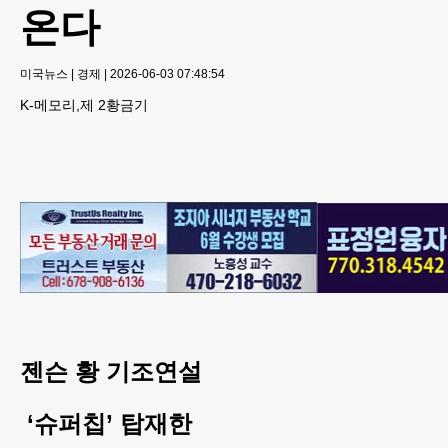
온다
미국뉴스
|
경제
|
2026-06-03 07:48:54
K-메모리,제 2황금기
젠슨 황 기조연설
‘슈퍼칩’ 탑재한