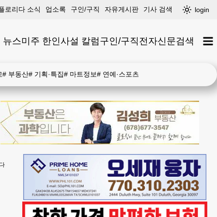
플로리다 소식
업소록
구인/구직
자유게시판
기사 검색
login
 뉴스
미주 한인
사설 칼럼
구인/구직
전자신문
검색
고
#
부동산
#
기획·특집
#
마트정보
#
연예·스포츠
온다