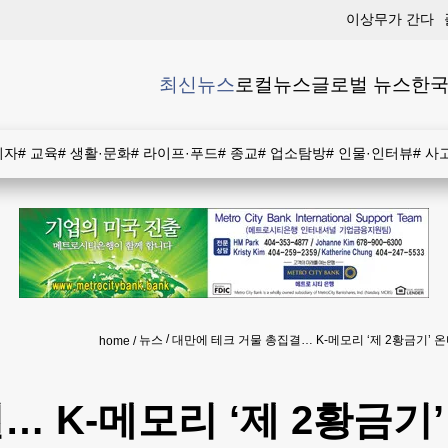
이상무가 간다
최신뉴스
로컬뉴스
글로벌 뉴스
한국
비자
#
교육
#
생활·문화
#
라이프·푸드
#
종교
#
업소탐방
#
인물·인터뷰
#
사
뉴스
대만에 테크 거물 총집결… K-메모리 ‘제 2황금기’ 
home
 K-메모리 ‘제 2황금기’