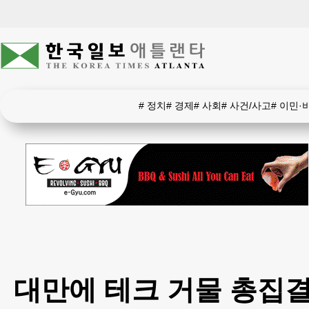
#
정치
#
경제
#
사회
#
사건/사고
#
이민·
대만에 테크 거물 총집결…